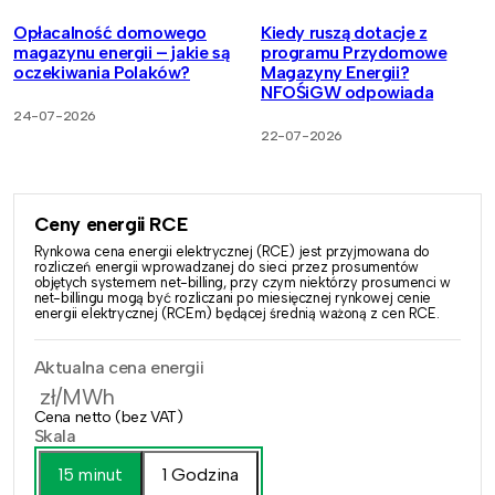
Opłacalność domowego
Kiedy ruszą dotacje z
magazynu energii – jakie są
programu Przydomowe
oczekiwania Polaków?
Magazyny Energii?
NFOŚiGW odpowiada
24-07-2026
22-07-2026
Ceny energii RCE
Rynkowa cena energii elektrycznej (RCE) jest przyjmowana do
rozliczeń energii wprowadzanej do sieci przez prosumentów
objętych systemem net-billing, przy czym niektórzy prosumenci w
net-billingu mogą być rozliczani po miesięcznej rynkowej cenie
energii elektrycznej (RCEm) będącej średnią ważoną z cen RCE.
Aktualna cena energii
zł/MWh
Cena netto (bez VAT)
Skala
15 minut
1 Godzina