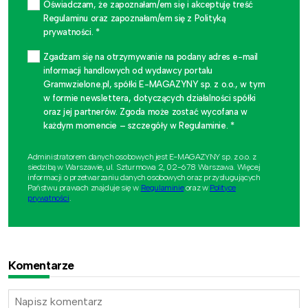
Oświadczam, że zapoznałam/em się i akceptuję treść
Regulaminu oraz zapoznałam/em się z Polityką
prywatności. *
Zgadzam się na otrzymywanie na podany adres e-mail
informacji handlowych od wydawcy portalu
Gramwzielone.pl, spółki E-MAGAZYNY sp. z o.o., w tym
w formie newslettera, dotyczących działalności spółki
oraz jej partnerów. Zgoda może zostać wycofana w
każdym momencie – szczegóły w Regulaminie. *
Administratorem danych osobowych jest E-MAGAZYNY sp. z o.o. z
siedzibą w Warszawie, ul. Szturmowa 2, 02-678 Warszawa. Więcej
informacji o przetwarzaniu danych osobowych oraz przysługujących
Państwu prawach znajduje się w
Regulaminie
oraz w
Polityce
prywatności
.
Komentarze