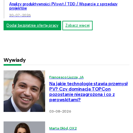
Analizy produktywności PVsyst / TDD / Wsparcie z sprzedaży
projektów
30-07-2026
Dodaj bezpłatnie ofertę pracy
Zobacz więcej
Wywiady
Francesco Liuzza, JA
Na jakie technologie stawia przemysł
PV? Czy dominacja TOPCon
pozostanie niezagrożona i co z
perowskitami?
03-08-2026
Marta Głód, OX2