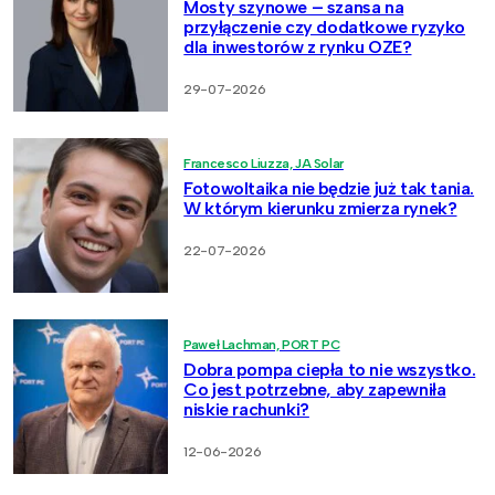
Mosty szynowe – szansa na
przyłączenie czy dodatkowe ryzyko
dla inwestorów z rynku OZE?
29-07-2026
Francesco Liuzza, JA Solar
Fotowoltaika nie będzie już tak tania.
W którym kierunku zmierza rynek?
22-07-2026
Paweł Lachman, PORT PC
Dobra pompa ciepła to nie wszystko.
Co jest potrzebne, aby zapewniła
niskie rachunki?
12-06-2026