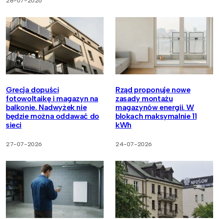
28-07-2026
Grecja dopuści
Rząd proponuje nowe
fotowoltaikę i magazyn na
zasady montażu
balkonie. Nadwyżek nie
magazynów energii. W
będzie można oddawać do
blokach maksymalnie 11
sieci
kWh
27-07-2026
24-07-2026