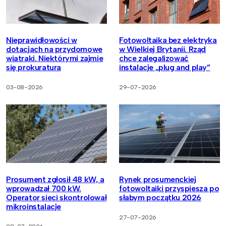
Nieprawidłowości w
Fotowoltaika bez elektryka
dotacjach na przydomowe
w Wielkiej Brytanii. Rząd
wiatraki. Niektórymi zajmie
chce zalegalizować
się prokuratura
instalacje „plug and play”
03-08-2026
29-07-2026
Prosument zgłosił 48 kW, a
Rynek prosumenckiej
wprowadzał 700 kW.
fotowoltaiki przyspiesza po
Operator sieci skontrolował
słabym początku 2026
mikroinstalacje
27-07-2026