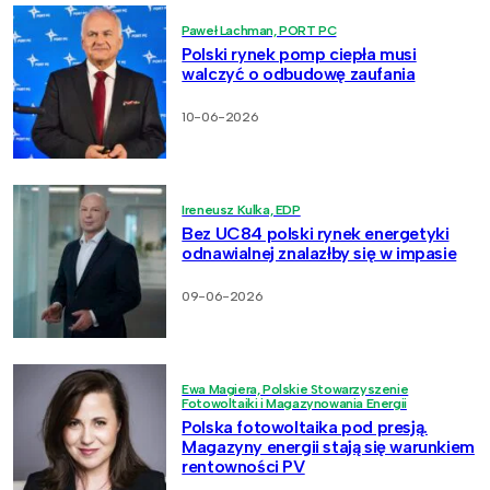
Paweł Lachman, PORT PC
Polski rynek pomp ciepła musi
walczyć o odbudowę zaufania
10-06-2026
Ireneusz Kulka, EDP
Bez UC84 polski rynek energetyki
odnawialnej znalazłby się w impasie
09-06-2026
Ewa Magiera, Polskie Stowarzyszenie
Fotowoltaiki i Magazynowania Energii
Polska fotowoltaika pod presją.
Magazyny energii stają się warunkiem
rentowności PV