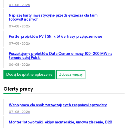
07-08-2026
Napiszę karty inwestycyjne przedsięwzięcia dla farm
fotowoltaicznych
07-08-2026
Portfel projektów PV | SN, krótkie trasy przyłączeniowe
07-08-2026
Poszukujemy projektów Data Center o mocy 100–200 MW na
terenie całej Polski
06-08-2026
Dodaj bezpłatne ogłoszenie
Zobacz więcej
Oferty pracy
Współpraca dla osób zarządzających zespołami sprzedaży
07-08-2026
Monter fotowoltaiki, ekipy monterskie, umowa zlecenie, B2B