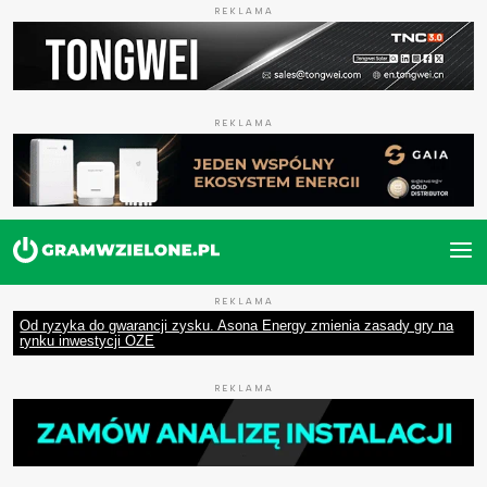
REKLAMA
REKLAMA
REKLAMA
Od ryzyka do gwarancji zysku. Asona Energy zmienia zasady gry na
rynku inwestycji OZE
REKLAMA