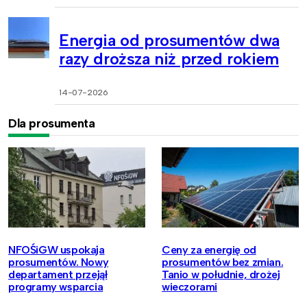
Energia od prosumentów dwa
razy droższa niż przed rokiem
14-07-2026
Dla prosumenta
NFOŚiGW uspokaja
Ceny za energię od
prosumentów. Nowy
prosumentów bez zmian.
departament przejął
Tanio w południe, drożej
programy wsparcia
wieczorami