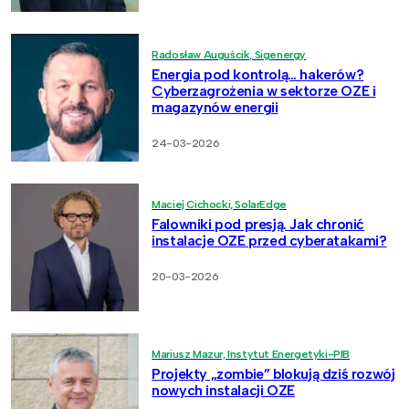
Radosław Auguścik, Sigenergy
Energia pod kontrolą… hakerów?
Cyberzagrożenia w sektorze OZE i
magazynów energii
24-03-2026
Maciej Cichocki, SolarEdge
Falowniki pod presją. Jak chronić
instalacje OZE przed cyberatakami?
20-03-2026
Mariusz Mazur, Instytut Energetyki-PIB
Projekty „zombie” blokują dziś rozwój
nowych instalacji OZE