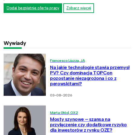
Dodaj bezpłatnie ofertę pracy
Zobacz więcej
Wywiady
Francesco Liuzza, JA
Na jakie technologie stawia przemysł
PV? Czy dominacja TOPCon
pozostanie niezagrożona i co z
perowskitami?
03-08-2026
Marta Głód, OX2
Mosty szynowe – szansa na
przyłączenie czy dodatkowe ryzyko
dla inwestorów z rynku OZE?