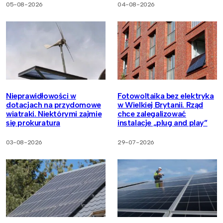
05-08-2026
04-08-2026
Nieprawidłowości w
Fotowoltaika bez elektryka
dotacjach na przydomowe
w Wielkiej Brytanii. Rząd
wiatraki. Niektórymi zajmie
chce zalegalizować
się prokuratura
instalacje „plug and play”
03-08-2026
29-07-2026