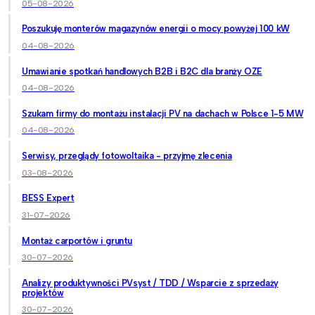
05-08-2026
Poszukuję monterów magazynów energii o mocy powyżej 100 kW
04-08-2026
Umawianie spotkań handlowych B2B i B2C dla branży OZE
04-08-2026
Szukam firmy do montażu instalacji PV na dachach w Polsce 1-5 MW
04-08-2026
Serwisy, przeglądy fotowoltaika - przyjmę zlecenia
03-08-2026
BESS Expert
31-07-2026
Montaż carportów i gruntu
30-07-2026
Analizy produktywności PVsyst / TDD / Wsparcie z sprzedaży
projektów
30-07-2026