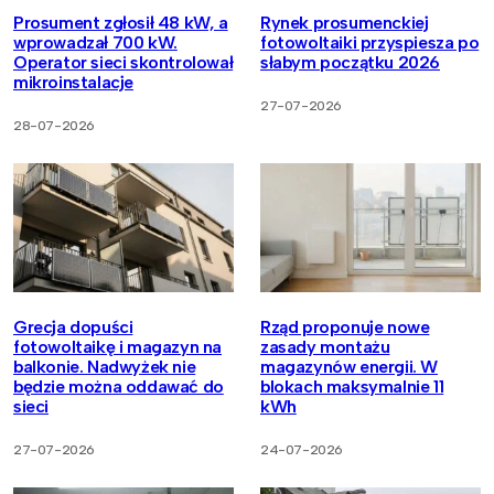
Prosument zgłosił 48 kW, a
Rynek prosumenckiej
wprowadzał 700 kW.
fotowoltaiki przyspiesza po
Operator sieci skontrolował
słabym początku 2026
mikroinstalacje
27-07-2026
28-07-2026
Grecja dopuści
Rząd proponuje nowe
fotowoltaikę i magazyn na
zasady montażu
balkonie. Nadwyżek nie
magazynów energii. W
będzie można oddawać do
blokach maksymalnie 11
sieci
kWh
27-07-2026
24-07-2026