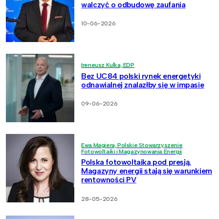
walczyć o odbudowę zaufania
10-06-2026
Ireneusz Kulka, EDP
Bez UC84 polski rynek energetyki
odnawialnej znalazłby się w impasie
09-06-2026
Ewa Magiera, Polskie Stowarzyszenie
Fotowoltaiki i Magazynowania Energii
Polska fotowoltaika pod presją.
Magazyny energii stają się warunkiem
rentowności PV
28-05-2026