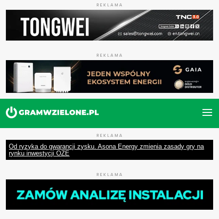
REKLAMA
REKLAMA
REKLAMA
Od ryzyka do gwarancji zysku. Asona Energy zmienia zasady gry na
rynku inwestycji OZE
REKLAMA