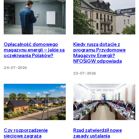
Opłacalność domowego
Kiedy ruszą dotacje z
magazynu energii – jakie są
programu Przydomowe
oczekiwania Polaków?
Magazyny Energii?
NFOŚiGW odpowiada
24-07-2026
22-07-2026
Czy rozporządzenie
Rząd zatwierdził nowe
sieciowe zagraża
zasady ustalania