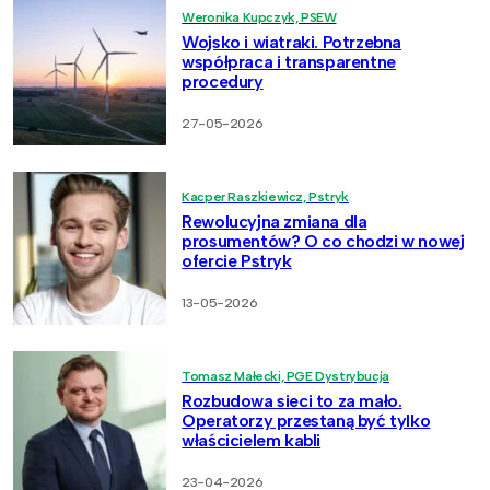
Weronika Kupczyk, PSEW
Wojsko i wiatraki. Potrzebna
współpraca i transparentne
procedury
27-05-2026
Kacper Raszkiewicz, Pstryk
Rewolucyjna zmiana dla
prosumentów? O co chodzi w nowej
ofercie Pstryk
13-05-2026
Tomasz Małecki, PGE Dystrybucja
Rozbudowa sieci to za mało.
Operatorzy przestaną być tylko
właścicielem kabli
23-04-2026