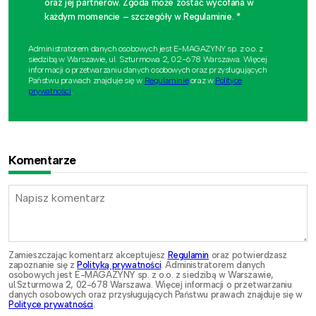
oraz jej partnerów. Zgoda może zostać wycofana w
każdym momencie – szczegóły w Regulaminie. *
Administratorem danych osobowych jest E-MAGAZYNY sp. z o.o. z
siedzibą w Warszawie, ul. Szturmowa 2, 02-678 Warszawa. Więcej
informacji o przetwarzaniu danych osobowych oraz przysługujących
Państwu prawach znajduje się w
Regulaminie
oraz w
Polityce
prywatności
.
Komentarze
Zamieszczając komentarz akceptujesz
Regulamin
oraz potwierdzasz
zapoznanie się z
Polityką prywatności
. Administratorem danych
osobowych jest E-MAGAZYNY sp. z o.o. z siedzibą w Warszawie,
ul.Szturmowa 2, 02-678 Warszawa. Więcej informacji o przetwarzaniu
danych osobowych oraz przysługujących Państwu prawach znajduje się w
Polityce prywatności
.