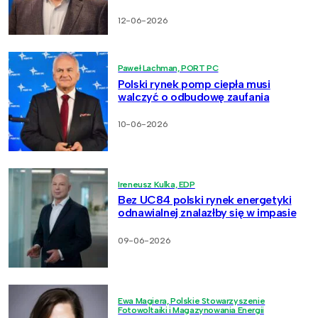
12-06-2026
Paweł Lachman, PORT PC
Polski rynek pomp ciepła musi
walczyć o odbudowę zaufania
10-06-2026
Ireneusz Kulka, EDP
Bez UC84 polski rynek energetyki
odnawialnej znalazłby się w impasie
09-06-2026
Ewa Magiera, Polskie Stowarzyszenie
Fotowoltaiki i Magazynowania Energii