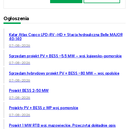
Ogłoszenia
Kafar Atlas Copco LPD-RV -HD + Stacja hydrauliczna Belle MAJOR
40-140
07-08-2026
Sprzedam projekt PV + BESS ~5,5 MW – woj. kujawsko-pomorskie
07-08-2026
Sprzedam hybrydowy projekt PV + BESS ~80 MW – woj. opolskie
07-08-2026
Projekt BESS 2-50 MW
07-08-2026
Projekty PV + BESS z WP woj. pomorskie
07-08-2026
Projekt 1 MW RTB woj. mazowieckie. Przeczytaj dokładnie opis