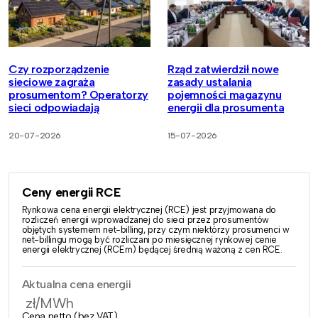
Czy rozporządzenie
Rząd zatwierdził nowe
sieciowe zagraża
zasady ustalania
prosumentom? Operatorzy
pojemności magazynu
sieci odpowiadają
energii dla prosumenta
20-07-2026
15-07-2026
Ceny energii RCE
Rynkowa cena energii elektrycznej (RCE) jest przyjmowana do
rozliczeń energii wprowadzanej do sieci przez prosumentów
objętych systemem net-billing, przy czym niektórzy prosumenci w
net-billingu mogą być rozliczani po miesięcznej rynkowej cenie
energii elektrycznej (RCEm) będącej średnią ważoną z cen RCE.
Aktualna cena energii
zł/MWh
Cena netto (bez VAT)