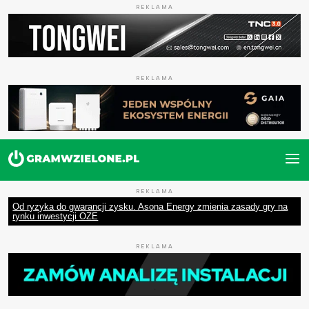
REKLAMA
REKLAMA
REKLAMA
Od ryzyka do gwarancji zysku. Asona Energy zmienia zasady gry na
rynku inwestycji OZE
REKLAMA