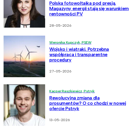
Polska fotowoltaika pod presją.
Magazyny energii stają się warunkiem
rentowności PV
28-05-2026
Weronika Kupczyk, PSEW
Wojsko i wiatraki. Potrzebna
współpraca i transparentne
procedury
27-05-2026
Kacper Raszkiewicz, Pstryk
Rewolucyjna zmiana dla
prosumentów? O co chodzi w nowej
ofercie Pstryk
13-05-2026