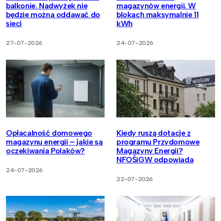
balkonie. Nadwyżek nie
magazynów energii. W
będzie można oddawać do
blokach maksymalnie 11
sieci
kWh
27-07-2026
24-07-2026
Opłacalność domowego
Kiedy ruszą dotacje z
magazynu energii – jakie są
programu Przydomowe
oczekiwania Polaków?
Magazyny Energii?
NFOŚiGW odpowiada
24-07-2026
22-07-2026