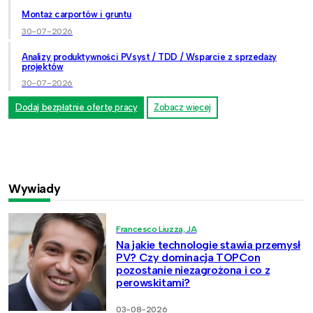
Montaż carportów i gruntu
30-07-2026
Analizy produktywności PVsyst / TDD / Wsparcie z sprzedaży
projektów
30-07-2026
Dodaj bezpłatnie ofertę pracy
Zobacz więcej
Wywiady
Francesco Liuzza, JA
Na jakie technologie stawia przemysł
PV? Czy dominacja TOPCon
pozostanie niezagrożona i co z
perowskitami?
03-08-2026