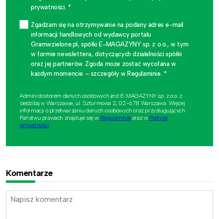
prywatności. *
Zgadzam się na otrzymywanie na podany adres e-mail
informacji handlowych od wydawcy portalu
Gramwzielone.pl, spółki E-MAGAZYNY sp. z o.o., w tym
w formie newslettera, dotyczących działalności spółki
oraz jej partnerów. Zgoda może zostać wycofana w
każdym momencie – szczegóły w Regulaminie. *
Administratorem danych osobowych jest E-MAGAZYNY sp. z o.o. z
siedzibą w Warszawie, ul. Szturmowa 2, 02-678 Warszawa. Więcej
informacji o przetwarzaniu danych osobowych oraz przysługujących
Państwu prawach znajduje się w
Regulaminie
oraz w
Polityce
prywatności
.
Komentarze