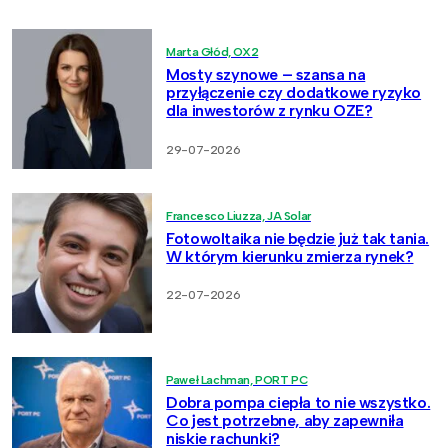
Marta Głód, OX2
Mosty szynowe – szansa na
przyłączenie czy dodatkowe ryzyko
dla inwestorów z rynku OZE?
29-07-2026
Francesco Liuzza, JA Solar
Fotowoltaika nie będzie już tak tania.
W którym kierunku zmierza rynek?
22-07-2026
Paweł Lachman, PORT PC
Dobra pompa ciepła to nie wszystko.
Co jest potrzebne, aby zapewniła
niskie rachunki?