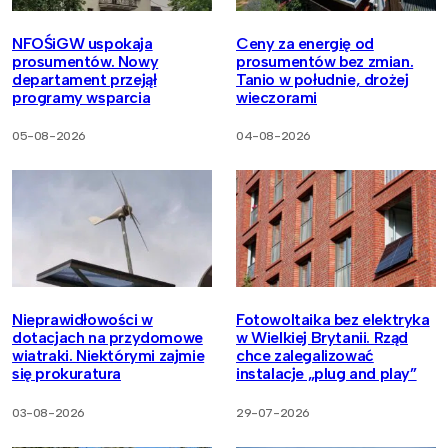
NFOŚiGW uspokaja
Ceny za energię od
prosumentów. Nowy
prosumentów bez zmian.
departament przejął
Tanio w południe, drożej
programy wsparcia
wieczorami
05-08-2026
04-08-2026
Nieprawidłowości w
Fotowoltaika bez elektryka
dotacjach na przydomowe
w Wielkiej Brytanii. Rząd
wiatraki. Niektórymi zajmie
chce zalegalizować
się prokuratura
instalacje „plug and play”
03-08-2026
29-07-2026