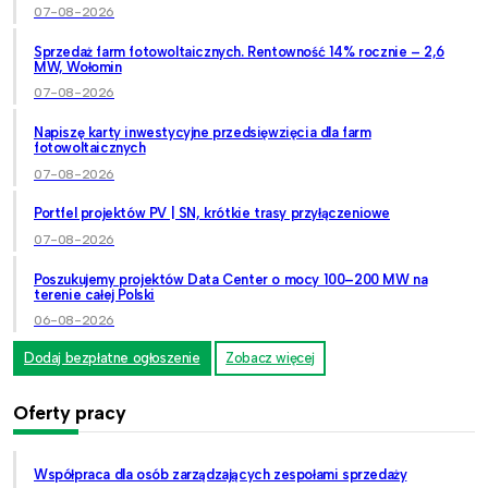
07-08-2026
Sprzedaż farm fotowoltaicznych. Rentowność 14% rocznie – 2,6
MW, Wołomin
07-08-2026
Napiszę karty inwestycyjne przedsięwzięcia dla farm
fotowoltaicznych
07-08-2026
Portfel projektów PV | SN, krótkie trasy przyłączeniowe
07-08-2026
Poszukujemy projektów Data Center o mocy 100–200 MW na
terenie całej Polski
06-08-2026
Dodaj bezpłatne ogłoszenie
Zobacz więcej
Oferty pracy
Współpraca dla osób zarządzających zespołami sprzedaży