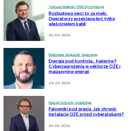
Tomasz Małecki, PGE Dystrybucja
Rozbudowa sieci to za mało.
Operatorzy przestaną być tylko
właścicielem kabli
23-04-2026
Radosław Auguścik, Sigenergy
Energia pod kontrolą… hakerów?
Cyberzagrożenia w sektorze OZE i
magazynów energii
24-03-2026
Maciej Cichocki, SolarEdge
Falowniki pod presją. Jak chronić
instalacje OZE przed cyberatakami?
20-03-2026