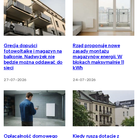
Grecja dopuści
Rząd proponuje nowe
fotowoltaikę i magazyn na
zasady montażu
balkonie. Nadwyżek nie
magazynów energii. W
będzie można oddawać do
blokach maksymalnie 11
sieci
kWh
27-07-2026
24-07-2026
Opłacalność domowego
Kiedy ruszą dotacje z