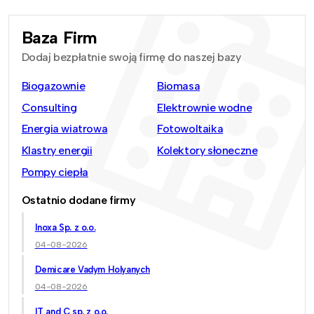
Baza Firm
Dodaj bezpłatnie swoją firmę do naszej bazy
Biogazownie
Biomasa
Consulting
Elektrownie wodne
Energia wiatrowa
Fotowoltaika
Klastry energii
Kolektory słoneczne
Pompy ciepła
Ostatnio dodane firmy
Inoxa Sp. z o.o.
04-08-2026
Demicare Vadym Holyanych
04-08-2026
IT and C sp. z o.o.