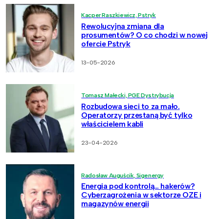
Kacper Raszkiewicz, Pstryk
Rewolucyjna zmiana dla
prosumentów? O co chodzi w nowej
ofercie Pstryk
13-05-2026
Tomasz Małecki, PGE Dystrybucja
Rozbudowa sieci to za mało.
Operatorzy przestaną być tylko
właścicielem kabli
23-04-2026
Radosław Auguścik, Sigenergy
Energia pod kontrolą… hakerów?
Cyberzagrożenia w sektorze OZE i
magazynów energii