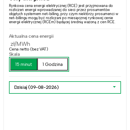
Rynkowa cena energii elektrycznej (RCE) jest przyjmowana do
rozliczeń energii wprowadzanej do sieci przez prosumentów
objętych systemem net-billing, przy czym niektórzy prosumenci w
net-billingu mogą być rozliczani po miesięcznej rynkowej cenie
energii elektrycznej (RCEm) będącej średnią ważoną z cen RCE.
Aktualna cena energii
zł/MWh
Cena netto (bez VAT)
Skala
15 minut
1 Godzina
Dzisiaj
(09-08-2026)