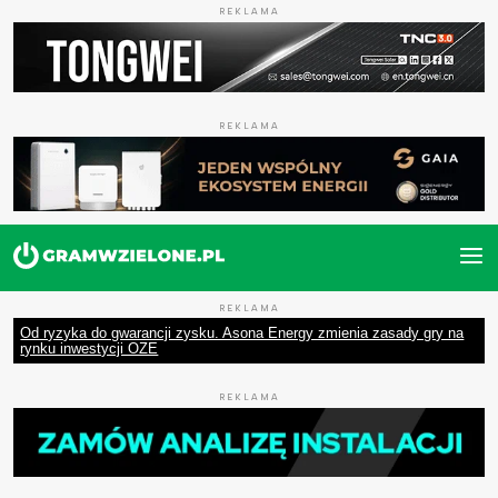
REKLAMA
REKLAMA
REKLAMA
Od ryzyka do gwarancji zysku. Asona Energy zmienia zasady gry na
rynku inwestycji OZE
REKLAMA