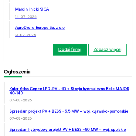
Marcin Ilnicki SICA
14-07-2026
AgroDrone Europe Sp. z o.o.
13-07-2026
Dodaj firmę
Zobacz więcej
Ogłoszenia
Kafar Atlas Copco LPD-RV -HD + Stacja hydrauliczna Belle MAJOR
40-140
07-08-2026
Sprzedam projekt PV + BESS ~5,5 MW – woj. kujawsko-pomorskie
07-08-2026
Sprzedam hybrydowy projekt PV + BESS ~80 MW – woj. opolskie