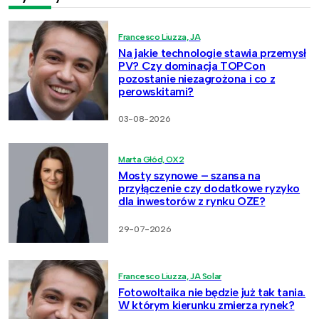
Francesco Liuzza, JA
Na jakie technologie stawia przemysł
PV? Czy dominacja TOPCon
pozostanie niezagrożona i co z
perowskitami?
03-08-2026
Marta Głód, OX2
Mosty szynowe – szansa na
przyłączenie czy dodatkowe ryzyko
dla inwestorów z rynku OZE?
29-07-2026
Francesco Liuzza, JA Solar
Fotowoltaika nie będzie już tak tania.
W którym kierunku zmierza rynek?