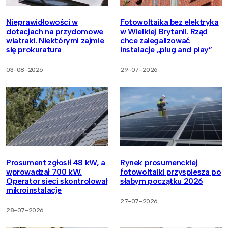
Nieprawidłowości w
Fotowoltaika bez elektryka
dotacjach na przydomowe
w Wielkiej Brytanii. Rząd
wiatraki. Niektórymi zajmie
chce zalegalizować
się prokuratura
instalacje „plug and play”
03-08-2026
29-07-2026
Prosument zgłosił 48 kW, a
Rynek prosumenckiej
wprowadzał 700 kW.
fotowoltaiki przyspiesza po
Operator sieci skontrolował
słabym początku 2026
mikroinstalacje
27-07-2026
28-07-2026