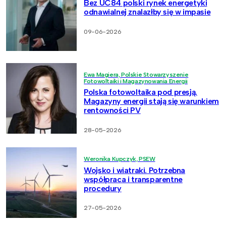
Bez UC84 polski rynek energetyki
odnawialnej znalazłby się w impasie
09-06-2026
Ewa Magiera, Polskie Stowarzyszenie
Fotowoltaiki i Magazynowania Energii
Polska fotowoltaika pod presją.
Magazyny energii stają się warunkiem
rentowności PV
28-05-2026
Weronika Kupczyk, PSEW
Wojsko i wiatraki. Potrzebna
współpraca i transparentne
procedury
27-05-2026