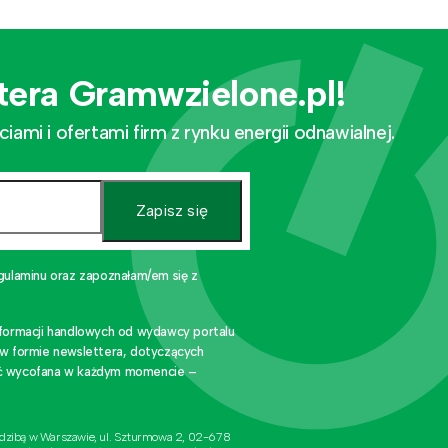
tera Gramwzielone.pl!
mi i ofertami firm z rynku energii odnawialnej.
Zapisz się
gulaminu oraz zapoznałam/em się z
nformacji handlowych od wydawcy portalu
 w formie newslettera, dotyczących
stać wycofana w każdym momencie –
edzibą w Warszawie, ul. Szturmowa 2, 02-678