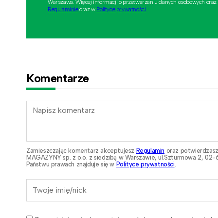
Warszawa. Więcej informacji o przetwarzaniu danych osobowych oraz
Regulaminie
oraz w
Polityce prywatności
.
Komentarze
Zamieszczając komentarz akceptujesz
Regulamin
oraz potwierdzasz
MAGAZYNY sp. z o.o. z siedzibą w Warszawie, ul.Szturmowa 2, 02-6
Państwu prawach znajduje się w
Polityce prywatności
.