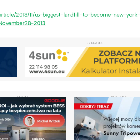
ticle/2013/11/us-biggest-landfill-to-become-new-york-
y-November28-2013
REKLAMA
REKLAMA
REKLAMA