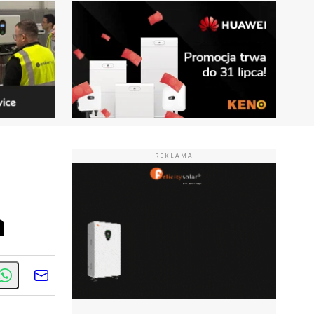
REKLAMA
u
a