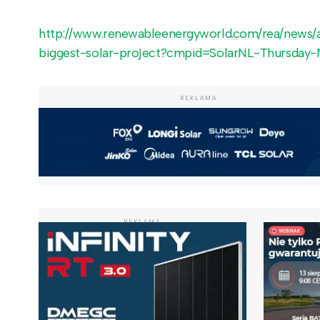
http://www.renewableenergyworld.com/rea/news/ar
biggest-solar-project?cmpid=SolarNL-Thursda
REKLAMA
REKLAMA