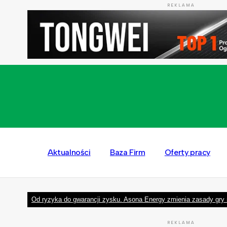
REKLAMA
Aktualności
Baza Firm
Oferty pracy
Od ryzyka do gwarancji zysku. Asona Energy zmienia zasady gry 
REKLAMA