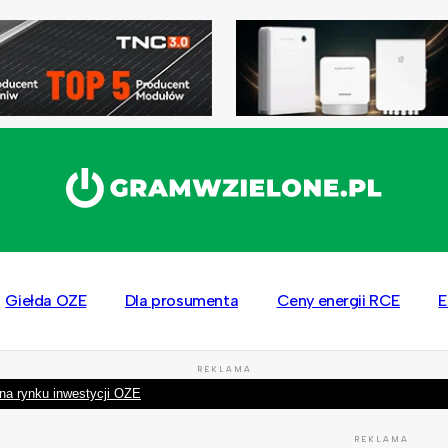
Giełda OZE
Dla prosumenta
Ceny energii RCE
E
REKLAMA
na rynku inwestycji OZE
REKLAMA