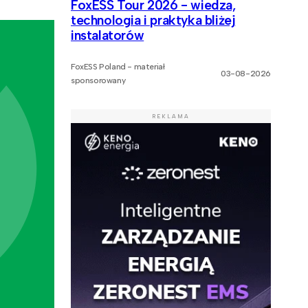
FoxESS Tour 2026 - wiedza,
technologia i praktyka bliżej
instalatorów
FoxESS Poland - materiał
03-08-2026
sponsorowany
REKLAMA