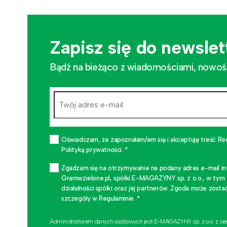
Zapisz się do newslet
Bądź na bieżąco z wiadomościami, nowościa
Oświadczam, że zapoznałam/em się i akceptuję treść Re
Polityką prywatności. *
Zgadzam się na otrzymywanie na podany adres e-mail i
Gramwzielone.pl, spółki E-MAGAZYNY sp. z o.o., w tym
działalności spółki oraz jej partnerów. Zgoda może zo
szczegóły w Regulaminie. *
Administratorem danych osobowych jest E-MAGAZYNY sp. z o.o. z si