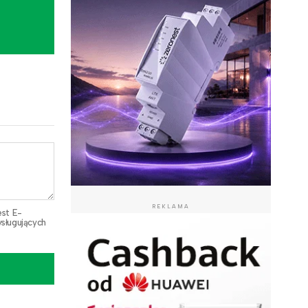
REKLAMA
est E-
sługujących