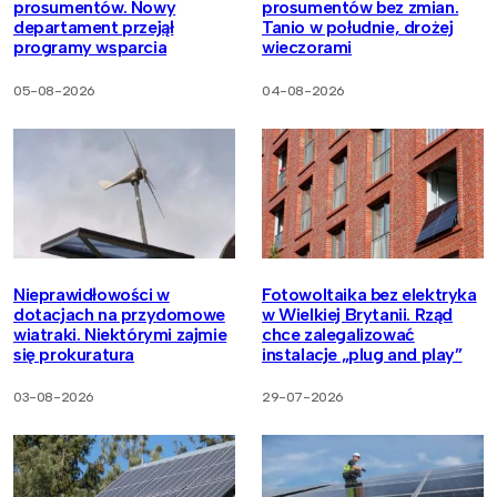
prosumentów. Nowy
prosumentów bez zmian.
departament przejął
Tanio w południe, drożej
programy wsparcia
wieczorami
05-08-2026
04-08-2026
Nieprawidłowości w
Fotowoltaika bez elektryka
dotacjach na przydomowe
w Wielkiej Brytanii. Rząd
wiatraki. Niektórymi zajmie
chce zalegalizować
się prokuratura
instalacje „plug and play”
03-08-2026
29-07-2026