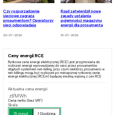
Czy rozporządzenie
Rząd zatwierdził nowe
sieciowe zagraża
zasady ustalania
prosumentom? Operatorzy
pojemności magazynu
sieci odpowiadają
energii dla prosumenta
20-07-2026
15-07-2026
Ceny energii RCE
Rynkowa cena energii elektrycznej (RCE) jest przyjmowana do
rozliczeń energii wprowadzanej do sieci przez prosumentów
objętych systemem net-billing, przy czym niektórzy prosumenci w
net-billingu mogą być rozliczani po miesięcznej rynkowej cenie
energii elektrycznej (RCEm) będącej średnią ważoną z cen RCE.
Aktualna cena energii
zł/MWh
Cena netto (bez VAT)
Skala
15 minut
1 Godzina