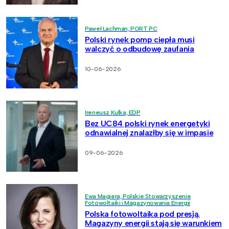
Paweł Lachman, PORT PC
Polski rynek pomp ciepła musi
walczyć o odbudowę zaufania
10-06-2026
Ireneusz Kulka, EDP
Bez UC84 polski rynek energetyki
odnawialnej znalazłby się w impasie
09-06-2026
Ewa Magiera, Polskie Stowarzyszenie
Fotowoltaiki i Magazynowania Energii
Polska fotowoltaika pod presją.
Magazyny energii stają się warunkiem