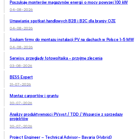
Poszukuję monterów magazynów energii o mocy powyżej 100 kW
04-08-2026
Umawianie spotkań handlowych B2B i B2C dla branży OZE
04-08-2026
Szukam firmy do montażu instalacji PV na dachach w Polsce 1-5 MW
04-08-2026
Serwisy, przeglądy fotowoltaika - przyjmę zlecenia
03-08-2026
BESS Expert
31-07-2026
Montaż carportów i gruntu
30-07-2026
Analizy produktywności PVsyst / TDD / Wsparcie z sprzedaży
projektów
30-07-2026
Project Engineer – Technical Advisor– Bavaria (Hybrid)