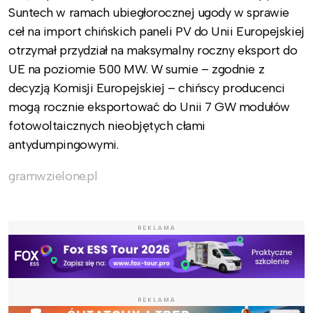
Suntech w ramach ubiegłorocznej ugody w sprawie
ceł na import chińskich paneli PV do Unii Europejskiej
otrzymał przydział na maksymalny roczny eksport do
UE na poziomie 500 MW. W sumie – zgodnie z
decyzją Komisji Europejskiej – chińscy producenci
mogą rocznie eksportować do Unii 7 GW modułów
fotowoltaicznych nieobjętych cłami
antydumpingowymi.
gramwzielone.pl
REKLAMA
REKLAMA