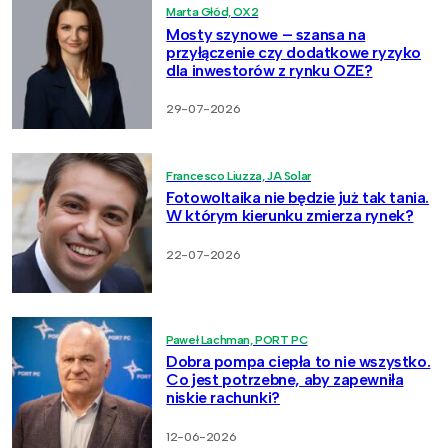
Marta Głód, OX2
Mosty szynowe – szansa na
przyłączenie czy dodatkowe ryzyko
dla inwestorów z rynku OZE?
29-07-2026
Francesco Liuzza, JA Solar
Fotowoltaika nie będzie już tak tania.
W którym kierunku zmierza rynek?
22-07-2026
Paweł Lachman, PORT PC
Dobra pompa ciepła to nie wszystko.
Co jest potrzebne, aby zapewniła
niskie rachunki?
12-06-2026