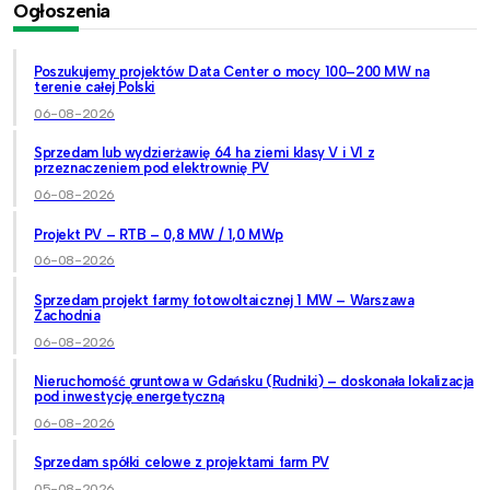
Ogłoszenia
Poszukujemy projektów Data Center o mocy 100–200 MW na
terenie całej Polski
06-08-2026
Sprzedam lub wydzierżawię 64 ha ziemi klasy V i VI z
przeznaczeniem pod elektrownię PV
06-08-2026
Projekt PV – RTB – 0,8 MW / 1,0 MWp
06-08-2026
Sprzedam projekt farmy fotowoltaicznej 1 MW – Warszawa
Zachodnia
06-08-2026
Nieruchomość gruntowa w Gdańsku (Rudniki) – doskonała lokalizacja
pod inwestycję energetyczną
06-08-2026
Sprzedam spółki celowe z projektami farm PV
05-08-2026