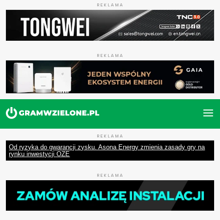
REKLAMA
REKLAMA
REKLAMA
Od ryzyka do gwarancji zysku. Asona Energy zmienia zasady gry na
rynku inwestycji OZE
REKLAMA