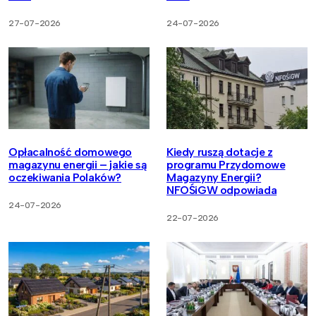
27-07-2026
24-07-2026
Opłacalność domowego
Kiedy ruszą dotacje z
magazynu energii – jakie są
programu Przydomowe
oczekiwania Polaków?
Magazyny Energii?
NFOŚiGW odpowiada
24-07-2026
22-07-2026