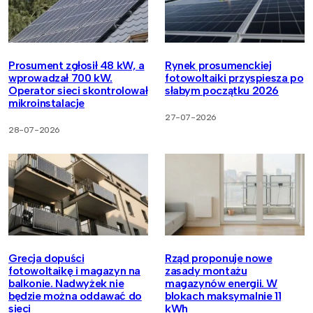
Prosument zgłosił 48 kW, a
Rynek prosumenckiej
wprowadzał 700 kW.
fotowoltaiki przyspiesza po
Operator sieci skontrolował
słabym początku 2026
mikroinstalacje
27-07-2026
28-07-2026
Grecja dopuści
Rząd proponuje nowe
fotowoltaikę i magazyn na
zasady montażu
balkonie. Nadwyżek nie
magazynów energii. W
będzie można oddawać do
blokach maksymalnie 11
sieci
kWh