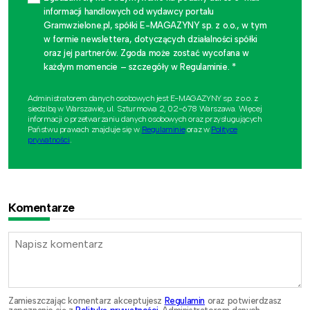
informacji handlowych od wydawcy portalu
Gramwzielone.pl, spółki E-MAGAZYNY sp. z o.o., w tym
w formie newslettera, dotyczących działalności spółki
oraz jej partnerów. Zgoda może zostać wycofana w
każdym momencie – szczegóły w Regulaminie. *
Administratorem danych osobowych jest E-MAGAZYNY sp. z o.o. z
siedzibą w Warszawie, ul. Szturmowa 2, 02-678 Warszawa. Więcej
informacji o przetwarzaniu danych osobowych oraz przysługujących
Państwu prawach znajduje się w
Regulaminie
oraz w
Polityce
prywatności
.
Komentarze
Zamieszczając komentarz akceptujesz
Regulamin
oraz potwierdzasz