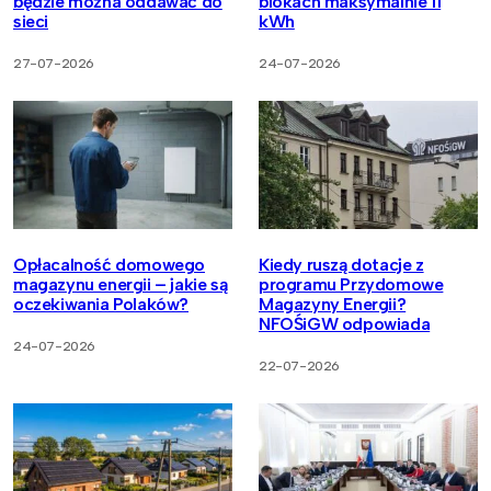
będzie można oddawać do
blokach maksymalnie 11
sieci
kWh
27-07-2026
24-07-2026
Opłacalność domowego
Kiedy ruszą dotacje z
magazynu energii – jakie są
programu Przydomowe
oczekiwania Polaków?
Magazyny Energii?
NFOŚiGW odpowiada
24-07-2026
22-07-2026