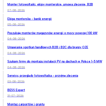
Monter fotowoltaiki, ekipy monterskie, umowa zlecenie, B2B
07-08-2026
Ekipa monterska - banki energii
05-08-2026
Poszukuję monterów magazynów energii o mocy powyżej 100 kW
04-08-2026
Umawianie spotkań handlowych B2B i B2C dla branży OZE
04-08-2026
Szukam firmy do montażu instalacji PV na dachach w Polsce 1-5 MW
04-08-2026
Serwisy, przeglądy fotowoltaika - przyjmę zlecenia
03-08-2026
BESS Expert
31-07-2026
Montaż carportów i gruntu