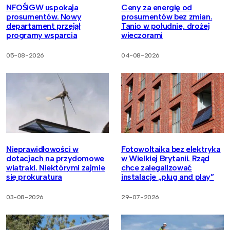
NFOŚiGW uspokaja
Ceny za energię od
prosumentów. Nowy
prosumentów bez zmian.
departament przejął
Tanio w południe, drożej
programy wsparcia
wieczorami
05-08-2026
04-08-2026
Nieprawidłowości w
Fotowoltaika bez elektryka
dotacjach na przydomowe
w Wielkiej Brytanii. Rząd
wiatraki. Niektórymi zajmie
chce zalegalizować
się prokuratura
instalacje „plug and play”
03-08-2026
29-07-2026