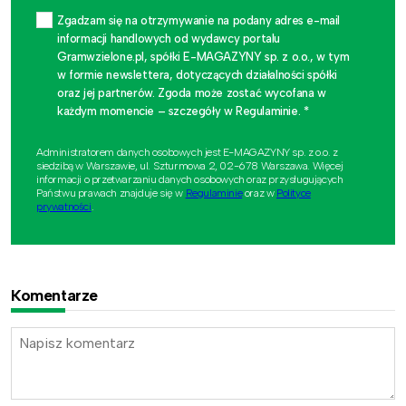
Zgadzam się na otrzymywanie na podany adres e-mail
informacji handlowych od wydawcy portalu
Gramwzielone.pl, spółki E-MAGAZYNY sp. z o.o., w tym
w formie newslettera, dotyczących działalności spółki
oraz jej partnerów. Zgoda może zostać wycofana w
każdym momencie – szczegóły w Regulaminie. *
Administratorem danych osobowych jest E-MAGAZYNY sp. z o.o. z
siedzibą w Warszawie, ul. Szturmowa 2, 02-678 Warszawa. Więcej
informacji o przetwarzaniu danych osobowych oraz przysługujących
Państwu prawach znajduje się w
Regulaminie
oraz w
Polityce
prywatności
.
Komentarze