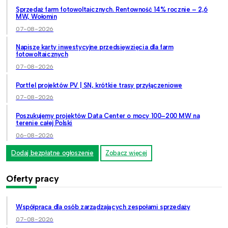
Sprzedaż farm fotowoltaicznych. Rentowność 14% rocznie – 2,6
MW, Wołomin
07-08-2026
Napiszę karty inwestycyjne przedsięwzięcia dla farm
fotowoltaicznych
07-08-2026
Portfel projektów PV | SN, krótkie trasy przyłączeniowe
07-08-2026
Poszukujemy projektów Data Center o mocy 100–200 MW na
terenie całej Polski
06-08-2026
Dodaj bezpłatne ogłoszenie
Zobacz więcej
Oferty pracy
Współpraca dla osób zarządzających zespołami sprzedaży
07-08-2026