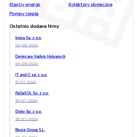
Klastry energii
Kolektory słoneczne
Pompy ciepła
Ostatnio dodane firmy
Inoxa Sp. z o.o.
04-08-2026
Demicare Vadym Holyanych
04-08-2026
IT and C sp. z o.o.
31-07-2026
PaGaSOL Sp. z o.o.
30-07-2026
Doko Sp. z o.o.
29-07-2026
Bexie Group S.L.