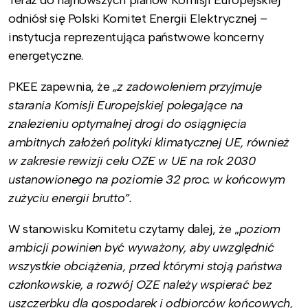
Teraz do najnowszych planów Komisji Europejskiej
odniósł się Polski Komitet Energii Elektrycznej –
instytucja reprezentująca państwowe koncerny
energetyczne.
PKEE zapewnia, że
„z zadowoleniem przyjmuje
starania Komisji Europejskiej polegające na
znalezieniu optymalnej drogi do osiągnięcia
ambitnych założeń polityki klimatycznej UE, również
w zakresie rewizji celu OZE w UE na rok 2030
ustanowionego na poziomie 32 proc. w końcowym
zużyciu energii brutto”.
W stanowisku Komitetu czytamy dalej, że „
poziom
ambicji powinien być wyważony, aby uwzględnić
wszystkie obciążenia, przed którymi stoją państwa
członkowskie, a rozwój OZE należy wspierać bez
uszczerbku dla gospodarek i odbiorców końcowych,