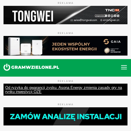
REKLAMA
REKLAMA
REKLAMA
Od ryzyka do gwarancji zysku. Asona Energy zmienia zasady gry na
rynku inwestycji OZE
REKLAMA