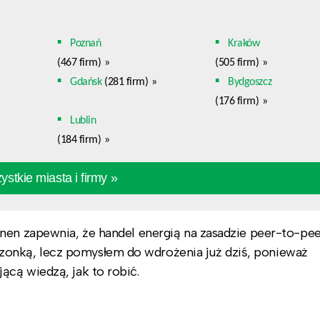
Poznań
Kraków
(467 firm)
»
(505 firm)
»
Gdańsk
(281 firm)
»
Bydgoszcz
(176 firm)
»
Lublin
(184 firm)
»
stkie miasta i firmy »
nen zapewnia, że handel energią na zasadzie peer-to-pe
onką, lecz pomysłem do wdrożenia już dziś, ponieważ
cą wiedzą, jak to robić.