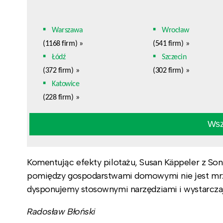
Warszawa
Wrocław
(1168 firm)
»
(541 firm)
»
Łódź
Szczecin
(372 firm)
»
(302 firm)
»
Katowice
(228 firm)
»
Wszy
Komentując efekty pilotażu, Susan Käppeler z Son
pomiędzy gospodarstwami domowymi nie jest mrz
dysponujemy stosownymi narzędziami i wystarczają
Radosław Błoński