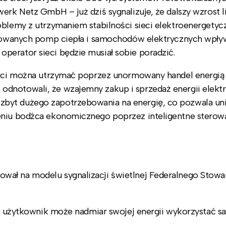
erk Netz GmbH – już dziś sygnalizuje, że dalszy wzrost l
oblemy z utrzymaniem stabilności sieci elektroenergetyc
talowanych pomp ciepła i samochodów elektrycznych wpły
perator sieci będzie musiał sobie poradzić.
sieci można utrzymać poprzez unormowany handel energią
dnotowali, że wzajemny zakup i sprzedaż energii elektr
byt dużego zapotrzebowania na energię, co pozwala uni
zeniu bodźca ekonomicznego poprzez inteligentne sterow
ał na modelu sygnalizacji świetlnej Federalnego Stowa
, a użytkownik może nadmiar swojej energii wykorzystać 