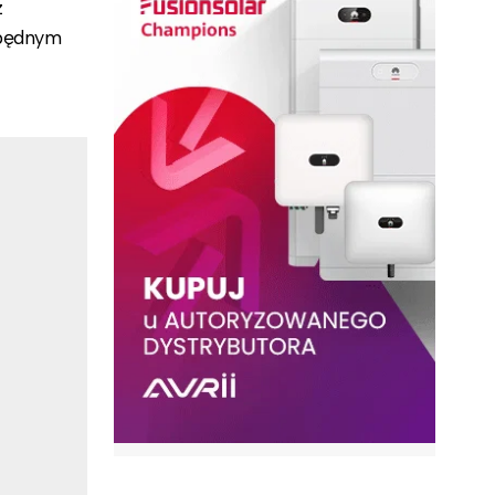
z
zbędnym