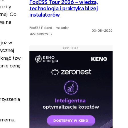
FoxESS Tour 2026 - wiedza,
iczby
technologia i praktyka bliżej
znej. Co
instalatorów
wa na
FoxESS Poland - materiał
03-08-2026
sponsorowany
 już w
REKLAMA
ycznej
knąć tzw.
anie ceną
rzyszenia
samemu,