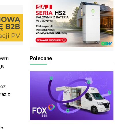
twem
Polecane
gą
bez
raz z
h.