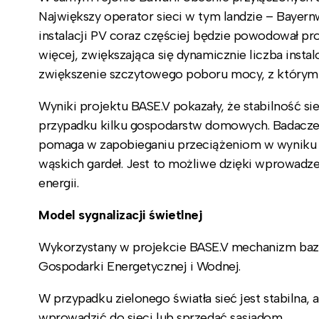
Największy operator sieci w tym landzie – Bayernw
instalacji PV coraz częściej będzie powodował pr
więcej, zwiększająca się dynamicznie liczba ins
zwiększenie szczytowego poboru mocy, z którym o
Wyniki projektu BASE.V pokazały, że stabilność 
przypadku kilku gospodarstw domowych. Badacze o
pomaga w zapobieganiu przeciążeniom w wyniku z
wąskich gardeł. Jest to możliwe dzięki wprowad
energii.
Model sygnalizacji świetlnej
Wykorzystany w projekcie BASE.V mechanizm bazow
Gospodarki Energetycznej i Wodnej.
W przypadku zielonego światła sieć jest stabilna
wprowadzić do sieci lub sprzedać sąsiadom.