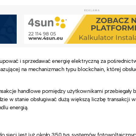
REKLAMA
kupować i sprzedawać energię elektryczną za pośrednic
bazującej na mechanizmach typu blockchain, której obsłu
ansakcje handlowe pomiędzy użytkownikami przebiegały 
zie w stanie obsługiwać dużą większą liczbę transakcji w
dlu energią.
 sieci jest już około 350 tys. systemów fotowoltaicznyc