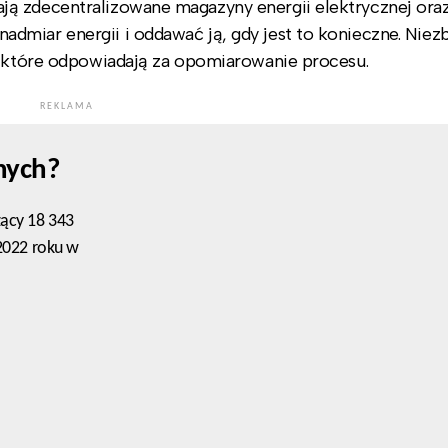
ą zdecentralizowane magazyny energii elektrycznej ora
dmiar energii i oddawać ją, gdy jest to konieczne. Nie
, które odpowiadają za opomiarowanie procesu.
REKLAMA
nych?
zący 18 343
 2022 roku w