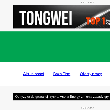
REKLAMA
Aktualności
Baza Firm
Oferty pracy
Od ryzyka do gwarancji zysku. Asona Energy zmienia zasady gry 
REKLAMA