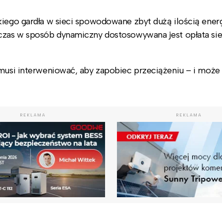
kiego gardła w sieci spowodowane zbyt dużą ilością energ
wczas w sposób dynamiczny dostosowywana jest opłata si
 musi interweniować, aby zapobiec przeciążeniu – i może 
REKLAMA
REKLAMA