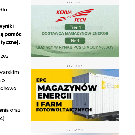
REKLAMA
dlu
Wyniki
ogą pomóc
tycznej.
rzez
REKLAMA
warskim
ło
dachowe
ania oraz
cji
REKLAMA