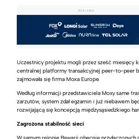
REKLAMA
Uczestnicy projektu mogli przez sześć miesięcy 
centralnej platformy transakcyjnej peer-to-peer 
zajmowała się firma Moxa Europe.
Według informacji przedstawiciela Moxy same tr
zarzutów, system zdał egzamin i już niebawem będ
rozwijającą się koncepcją międzysąsiedzkiego han
Zagrożona stabilność sieci
W samym rejonie Bawarii obecnie przyłączonych do