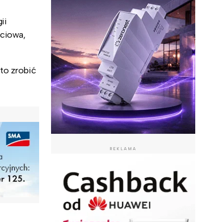
ii
eciowa,
to zrobić
REKLAMA