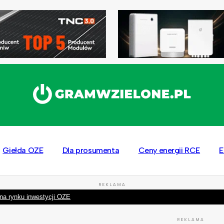
Giełda OZE
Dla prosumenta
Ceny energii RCE
E
REKLAMA
na rynku inwestycji OZE
REKLAMA