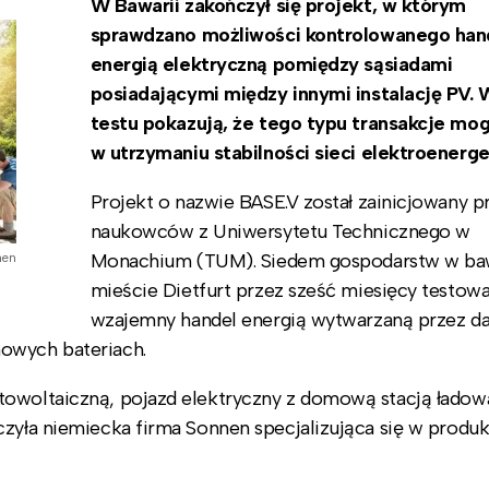
W Bawarii zakończył się projekt, w którym
sprawdzano możliwości kontrolowanego han
energią elektryczną pomiędzy sąsiadami
posiadającymi między innymi instalację PV. 
testu pokazują, że tego typu transakcje m
w utrzymaniu stabilności sieci elektroenerge
Projekt o nazwie BASE.V został zainicjowany p
naukowców z Uniwersytetu Technicznego w
Monachium (TUM). Siedem gospodarstw w ba
nen
mieście Dietfurt przez sześć miesięcy testowa
wzajemny handel energią wytwarzaną przez 
owych bateriach.
towoltaiczną, pojazd elektryczny z domową stacją ładow
czyła niemiecka firma Sonnen specjalizująca się w produk