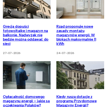
Grecja dopuści
Rząd proponuje nowe
fotowoltaikę i magazyn na
zasady montażu
balkonie. Nadwyżek nie
magazynów energii. W
będzie można oddawać do
blokach maksymalnie 11
sieci
kWh
27-07-2026
24-07-2026
Opłacalność domowego
Kiedy ruszą dotacje z
magazynu energii – jakie są
programu Przydomowe
oczekiwania Polaków?
Magazyny Energii?