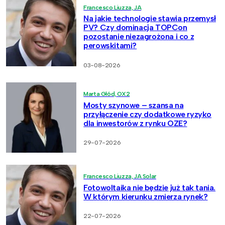
Francesco Liuzza, JA
Na jakie technologie stawia przemysł
PV? Czy dominacja TOPCon
pozostanie niezagrożona i co z
perowskitami?
03-08-2026
Marta Głód, OX2
Mosty szynowe – szansa na
przyłączenie czy dodatkowe ryzyko
dla inwestorów z rynku OZE?
29-07-2026
Francesco Liuzza, JA Solar
Fotowoltaika nie będzie już tak tania.
W którym kierunku zmierza rynek?
22-07-2026