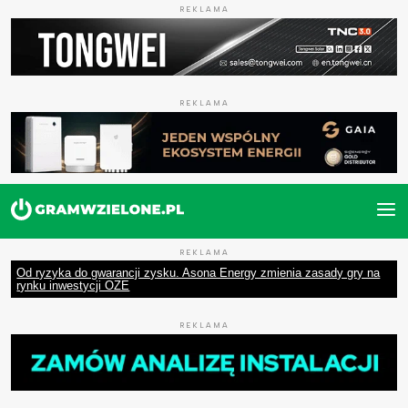
REKLAMA
REKLAMA
REKLAMA
Od ryzyka do gwarancji zysku. Asona Energy zmienia zasady gry na
rynku inwestycji OZE
REKLAMA