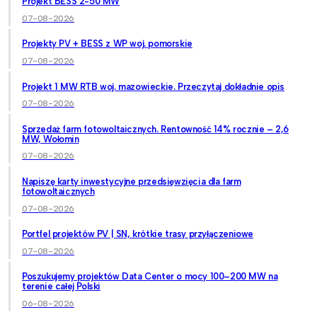
Projekt BESS 2-50 MW
07-08-2026
Projekty PV + BESS z WP woj. pomorskie
07-08-2026
Projekt 1 MW RTB woj. mazowieckie. Przeczytaj dokładnie opis
07-08-2026
Sprzedaż farm fotowoltaicznych. Rentowność 14% rocznie – 2,6
MW, Wołomin
07-08-2026
Napiszę karty inwestycyjne przedsięwzięcia dla farm
fotowoltaicznych
07-08-2026
Portfel projektów PV | SN, krótkie trasy przyłączeniowe
07-08-2026
Poszukujemy projektów Data Center o mocy 100–200 MW na
terenie całej Polski
06-08-2026