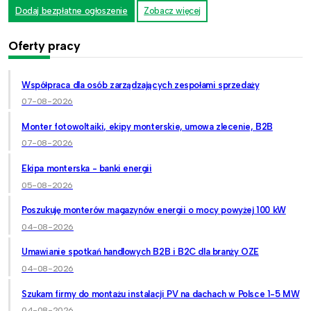
Dodaj bezpłatne ogłoszenie
Zobacz więcej
Oferty pracy
Współpraca dla osób zarządzających zespołami sprzedaży
07-08-2026
Monter fotowoltaiki, ekipy monterskie, umowa zlecenie, B2B
07-08-2026
Ekipa monterska - banki energii
05-08-2026
Poszukuję monterów magazynów energii o mocy powyżej 100 kW
04-08-2026
Umawianie spotkań handlowych B2B i B2C dla branży OZE
04-08-2026
Szukam firmy do montażu instalacji PV na dachach w Polsce 1-5 MW
04-08-2026