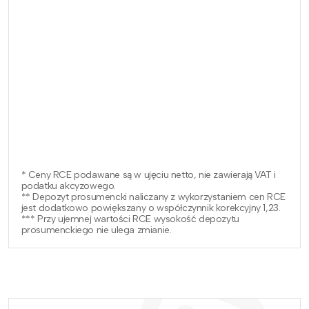
* Ceny RCE podawane są w ujęciu netto, nie zawierają VAT i
podatku akcyzowego.
** Depozyt prosumencki naliczany z wykorzystaniem cen RCE
jest dodatkowo powiększany o współczynnik korekcyjny 1,23.
*** Przy ujemnej wartości RCE wysokość depozytu
prosumenckiego nie ulega zmianie.