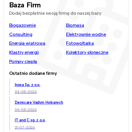
Baza Firm
Dodaj bezpłatnie swoją firmę do naszej bazy
Biogazownie
Biomasa
Consulting
Elektrownie wodne
Energia wiatrowa
Fotowoltaika
Klastry energii
Kolektory słoneczne
Pompy ciepła
Ostatnio dodane firmy
Inoxa Sp. z o.o.
04-08-2026
Demicare Vadym Holyanych
04-08-2026
IT and C sp. z o.o.
31-07-2026