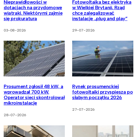
Nieprawidłowości w
Fotowoltaika bez elektryka
dotacjach na przydomowe
w Wielkiej Brytanii. Rząd
wiatraki. Niektórymi zajmie
chce zalegalizować
się prokuratura
instalacje „plug and play”
03-08-2026
29-07-2026
Prosument zgłosił 48 kW, a
Rynek prosumenckiej
wprowadzał 700 kW.
fotowoltaiki przyspiesza po
Operator sieci skontrolował
słabym początku 2026
mikroinstalacje
27-07-2026
28-07-2026