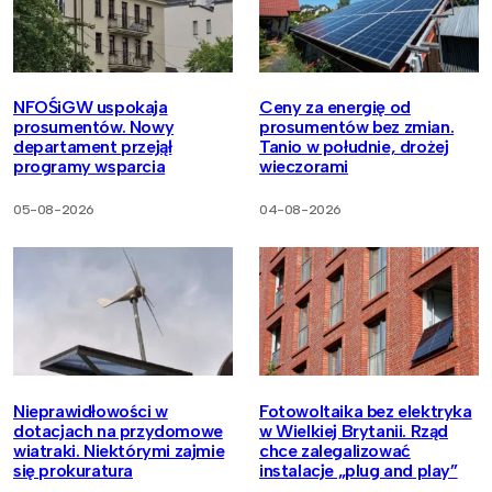
NFOŚiGW uspokaja
Ceny za energię od
prosumentów. Nowy
prosumentów bez zmian.
departament przejął
Tanio w południe, drożej
programy wsparcia
wieczorami
05-08-2026
04-08-2026
Nieprawidłowości w
Fotowoltaika bez elektryka
dotacjach na przydomowe
w Wielkiej Brytanii. Rząd
wiatraki. Niektórymi zajmie
chce zalegalizować
się prokuratura
instalacje „plug and play”