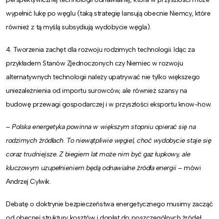
wypełnić lukę po węglu (taką strategię lansują obecnie Niemcy, które
również z tą myślą subsydiują wydobycie węgla).
4. Tworzenia zachęt dla rozwoju rodzimych technologii. Idąc za
przykładem Stanów Zjednoczonych czy Niemiec w rozwoju
alternatywnych technologii należy upatrywać nie tylko większego
uniezależnienia od importu surowców, ale również szansy na
budowę przewagi gospodarczej i w przyszłości eksportu know-how.
–
Polska energetyka powinna w większym stopniu opierać się na
rodzimych źródłach. To niewątpliwie węgiel, choć wydobycie staje się
coraz trudniejsze. Z biegiem lat może nim być gaz łupkowy, ale
kluczowym uzupełnieniem będą odnawialne źródła energii
– mówi
Andrzej Cylwik.
Debatę o doktrynie bezpieczeństwa energetycznego musimy zacząć
od obecnej struktury kosztów i dopłat do poszczególnych źródeł