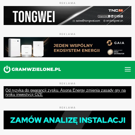
REKLAMA
REKLAMA
REKLAMA
Od ryzyka do gwarancji zysku. Asona Energy zmienia zasady gry na
rynku inwestycji OZE
REKLAMA