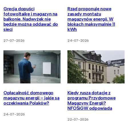
Grecja dopuści
Rząd proponuje nowe
fotowoltaikę i magazyn na
zasady montażu
balkonie. Nadwyżek nie
magazynów energii. W
będzie można oddawać do
blokach maksymalnie 11
sieci
kWh
27-07-2026
24-07-2026
Opłacalność domowego
Kiedy ruszą dotacje z
magazynu energii – jakie są
programu Przydomowe
oczekiwania Polaków?
Magazyny Energii?
NFOŚiGW odpowiada
24-07-2026
22-07-2026