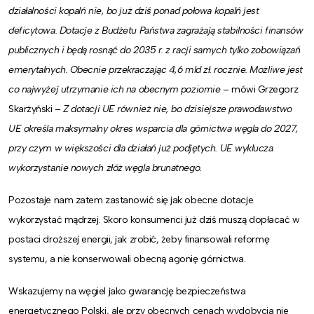
działalności kopalń nie, bo już dziś ponad połowa kopalń jest
deficytowa. Dotacje z Budżetu Państwa zagrażają stabilności finansów
publicznych i będą rosnąć do 2035 r. z racji samych tylko zobowiązań
emerytalnych. Obecnie przekraczając 4,6 mld zł. rocznie. Możliwe jest
co najwyżej utrzymanie ich na obecnym poziomie
– mówi Grzegorz
Skarżyński –
Z dotacji UE również nie, bo dzisiejsze prawodawstwo
UE określa maksymalny okres wsparcia dla górnictwa węgla do 2027,
przy czym w większości dla działań już podjętych. UE wyklucza
wykorzystanie nowych złóż węgla brunatnego.
Pozostaje nam zatem zastanowić się jak obecne dotacje
wykorzystać mądrzej. Skoro konsumenci już dziś muszą dopłacać w
postaci droższej energii, jak zrobić, żeby finansowali reformę
systemu, a nie konserwowali obecną agonię górnictwa.
Wskazujemy na węgiel jako gwarancję bezpieczeństwa
energetycznego Polski, ale przy obecnych cenach wydobycia nie