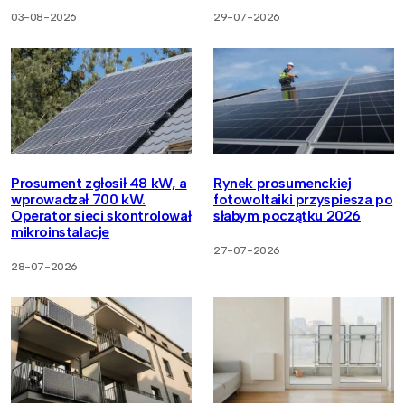
03-08-2026
29-07-2026
Prosument zgłosił 48 kW, a
Rynek prosumenckiej
wprowadzał 700 kW.
fotowoltaiki przyspiesza po
Operator sieci skontrolował
słabym początku 2026
mikroinstalacje
27-07-2026
28-07-2026