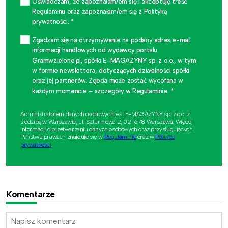
Oświadczam, że zapoznałam/em się i akceptuję treść
Regulaminu oraz zapoznałam/em się z Polityką
prywatności. *
Zgadzam się na otrzymywanie na podany adres e-mail
informacji handlowych od wydawcy portalu
Gramwzielone.pl, spółki E-MAGAZYNY sp. z o.o., w tym
w formie newslettera, dotyczących działalności spółki
oraz jej partnerów. Zgoda może zostać wycofana w
każdym momencie – szczegóły w Regulaminie. *
Administratorem danych osobowych jest E-MAGAZYNY sp. z o.o. z
siedzibą w Warszawie, ul. Szturmowa 2, 02-678 Warszawa. Więcej
informacji o przetwarzaniu danych osobowych oraz przysługujących
Państwu prawach znajduje się w
Regulaminie
oraz w
Polityce
prywatności
.
Komentarze