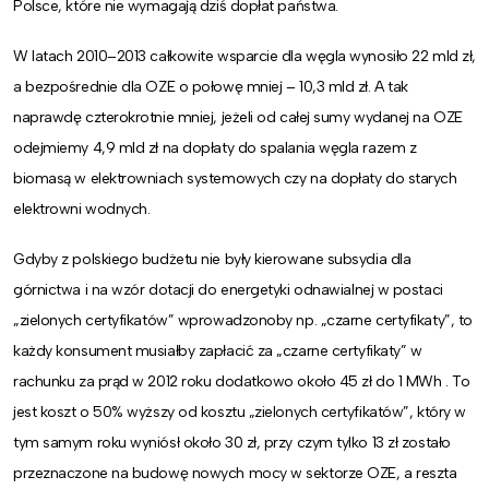
Polsce, które nie wymagają dziś dopłat państwa.
W latach 2010–2013 całkowite wsparcie dla węgla wynosiło 22 mld zł,
a bezpośrednie dla OZE o połowę mniej – 10,3 mld zł. A tak
naprawdę czterokrotnie mniej, jeżeli od całej sumy wydanej na OZE
odejmiemy 4,9 mld zł na dopłaty do spalania węgla razem z
biomasą w elektrowniach systemowych czy na dopłaty do starych
elektrowni wodnych.
Gdyby z polskiego budżetu nie były kierowane subsydia dla
górnictwa i na wzór dotacji do energetyki odnawialnej w postaci
„zielonych certyfikatów” wprowadzonoby np. „czarne certyfikaty”, to
każdy konsument musiałby zapłacić
za „czarne certyfikaty”
w
rachunku za prąd w 2012 roku dodatkowo około 45 zł do 1 MWh . To
jest koszt o 50% wyższy od kosztu „zielonych certyfikatów”, który w
tym samym roku wyniósł około 30 zł, przy czym tylko 13 zł zostało
przeznaczone na budowę nowych mocy w sektorze OZE, a reszta