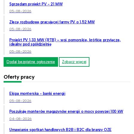
Sprzedam projekt PV - 21 MW
05-08-2026
Zlecę rozbudowę pracującej farmy PV o 1,52 MW
05-08-2026
Projekt PV 1,33 MW (RTB) – woj. pomorskie, krótkie przyłącze,
idealny pod spółdzielnię
05-08-2026
Dodaj bezpłatne ogłoszenie
Zobacz więcej
Oferty pracy
Ekipa monterska - banki energii
05-08-2026
Poszukuję monterów magazynów energii o mocy powyżej 100 kW
04-08-2026
Umawianie spotkań handlowych B2B i B2C dla branży OZE