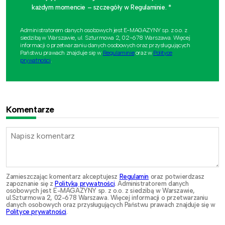
każdym momencie – szczegóły w Regulaminie. *
Administratorem danych osobowych jest E-MAGAZYNY sp. z o.o. z
siedzibą w Warszawie, ul. Szturmowa 2, 02-678 Warszawa. Więcej
informacji o przetwarzaniu danych osobowych oraz przysługujących
Państwu prawach znajduje się w
Regulaminie
oraz w
Polityce
prywatności
.
Komentarze
Zamieszczając komentarz akceptujesz
Regulamin
oraz potwierdzasz
zapoznanie się z
Polityką prywatności
. Administratorem danych
osobowych jest E-MAGAZYNY sp. z o.o. z siedzibą w Warszawie,
ul.Szturmowa 2, 02-678 Warszawa. Więcej informacji o przetwarzaniu
danych osobowych oraz przysługujących Państwu prawach znajduje się w
Polityce prywatności
.