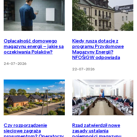
Opłacalność domowego
Kiedy ruszą dotacje z
magazynu energii – jakie są
programu Przydomowe
oczekiwania Polaków?
Magazyny Energii?
NFOŚiGW odpowiada
24-07-2026
22-07-2026
Czy rozporządzenie
Rząd zatwierdził nowe
sieciowe zagraża
zasady ustalania
prosumentom? Operatorzy
pojemności magazynu