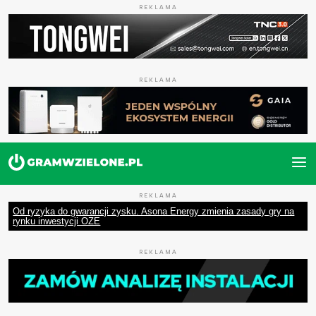
REKLAMA
REKLAMA
REKLAMA
Od ryzyka do gwarancji zysku. Asona Energy zmienia zasady gry na
rynku inwestycji OZE
REKLAMA