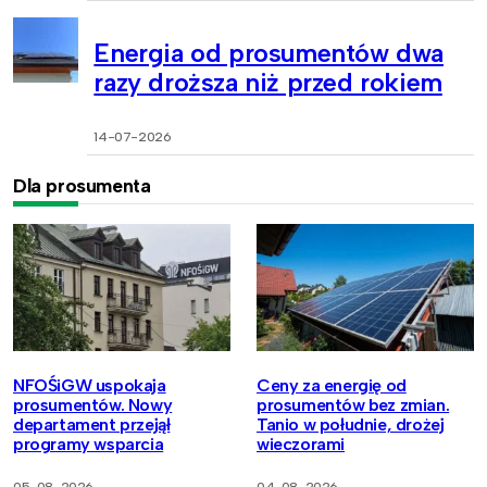
Energia od prosumentów dwa
razy droższa niż przed rokiem
14-07-2026
Dla prosumenta
NFOŚiGW uspokaja
Ceny za energię od
prosumentów. Nowy
prosumentów bez zmian.
departament przejął
Tanio w południe, drożej
programy wsparcia
wieczorami
05-08-2026
04-08-2026