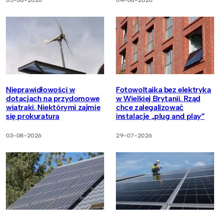
Nieprawidłowości w
Fotowoltaika bez elektryka
dotacjach na przydomowe
w Wielkiej Brytanii. Rząd
wiatraki. Niektórymi zajmie
chce zalegalizować
się prokuratura
instalacje „plug and play”
03-08-2026
29-07-2026