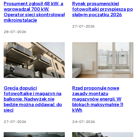
Prosument zgłosił 48 kW, a
Rynek prosumenckiej
wprowadzał 700 kW.
fotowoltaiki przyspiesza po
Operator sieci skontrolował
słabym początku 2026
mikroinstalacje
27-07-2026
28-07-2026
Grecja dopuści
Rząd proponuje nowe
fotowoltaikę i magazyn na
zasady montażu
balkonie. Nadwyżek nie
magazynów energii. W
będzie można oddawać do
blokach maksymalnie 11
sieci
kWh
27-07-2026
24-07-2026