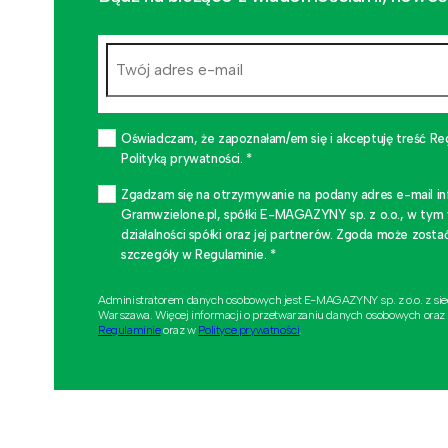
Oświadczam, że zapoznałam/em się i akceptuję treść Re
Polityką prywatności. *
Zgadzam się na otrzymywanie na podany adres e-mail i
Gramwzielone.pl, spółki E-MAGAZYNY sp. z o.o., w tym
działalności spółki oraz jej partnerów. Zgoda może zo
szczegóły w Regulaminie. *
Administratorem danych osobowych jest E-MAGAZYNY sp. z o.o. z si
Warszawa. Więcej informacji o przetwarzaniu danych osobowych oraz
Regulaminie
oraz w
Polityce prywatności
.