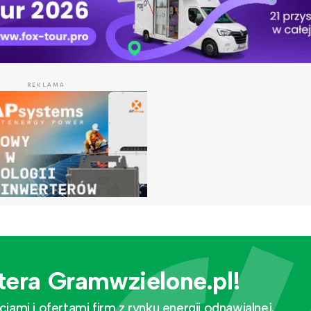
REKLAMA
tera Gramwzielone.pl!
mi i ofertami firm z rynku energii odnawialnej.