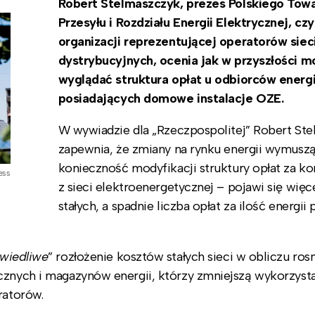
Robert Stelmaszczyk, prezes Polskiego Tow
Przesyłu i Rozdziału Energii Elektrycznej, czy
organizacji reprezentującej operatorów siec
dystrybucyjnych, ocenia jak w przyszłości m
wyglądać struktura opłat u odbiorców energi
posiadających domowe instalacje OZE.
W wywiadzie dla „Rzeczpospolitej” Robert St
zapewnia, że zmiany na rynku energii wymusz
konieczność modyfikacji struktury opłat za ko
ess
z sieci elektroenergetycznej – pojawi się więce
stałych, a spadnie liczba opłat za ilość energii
awiedliwe
” rozłożenie kosztów stałych sieci w obliczu ros
cznych i magazynów energii, którzy zmniejszą wykorzyst
ratorów.