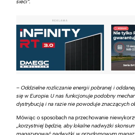
sieci”.
REKLAMA
–
Oddzielne rozliczanie energii pobranej i oddanej 
się w Europie. U nas funkcjonuje podobny mechaniz
dystrybucją i na razie nie powoduje znaczących 
Mówiąc o sposobach na przechowanie niewykorzys
„korzystniej będzie, aby lokalne nadwyżki skonsu
magazynować nadwyżki w przydomowym magazyni