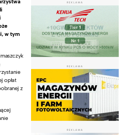
arzystwa
REKLAMA
li
i
oże
i, w tym
elmaszczyk
ą
REKLAMA
rzystanie
j opłat
 pobranej z
nącej
anie
REKLAMA