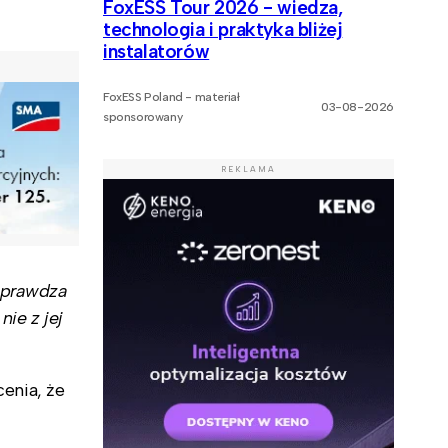
FoxESS Tour 2026 - wiedza,
technologia i praktyka bliżej
instalatorów
FoxESS Poland - materiał
03-08-2026
sponsorowany
REKLAMA
 sprawdza
ie z jej
enia, że