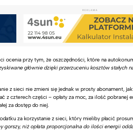
REKLAMA
eci ocenia przy tym, że oszczędności, które na autokonu
zyskiwane głównie dzięki przerzuceniu kosztów stałych n
nie z sieci nie zmieni się jednak w prosty abonament, ja
ć z czterech części – opłaty za moc, za ilość pobranej en
łej za dostęp do niej.
atku za korzystanie z sieci, który mieliby płacić prosu
y gorszy, niż opłata proporcjonalna do ilości energii odd