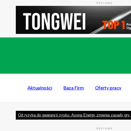
REKLAMA
Aktualności
Baza Firm
Oferty pracy
Od ryzyka do gwarancji zysku. Asona Energy zmienia zasady gry 
REKLAMA