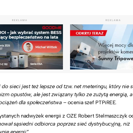
REKLAMA
REKLAMA
do sieci jest też lepsze od tzw. net meteringu, który nie
m opustów, ale jest związany tylko ze zużytą energią, a n
obciążeń dla społeczeństwa
– ocenia szef PTPiREE.
tanych nadwyżek energii z OZE Robert Stelmaszczyk oc
mował sąsiedni odbiorca poprzez sieć dystrybucyjną, niż
e energii”.