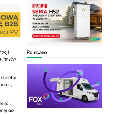
mpcji
Polecane
a innych
k choćby
ergii,
menci,
anej do