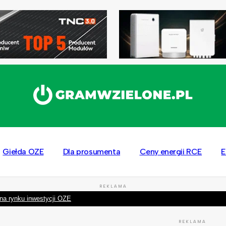
Giełda OZE
Dla prosumenta
Ceny energii RCE
E
REKLAMA
na rynku inwestycji OZE
REKLAMA