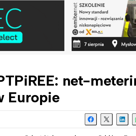
 PTPiREE: net-meteri
w Europie