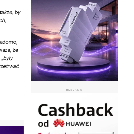
także, by
ch,
wiadomo,
waża, że
 „
były
rzetrwać
REKLAMA