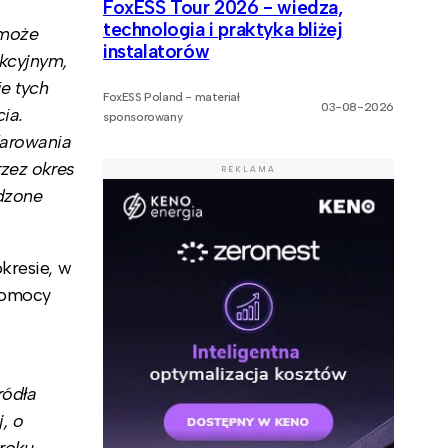
FoxESS Tour 2026 - wiedza,
technologia i praktyka bliżej
 może
instalatorów
ukcyjnym,
e tych
FoxESS Poland - materiał
03-08-2026
ia.
sponsorowany
larowania
rzez okres
REKLAMA
dzone
kresie, w
 pomocy
ródła
, o
roku