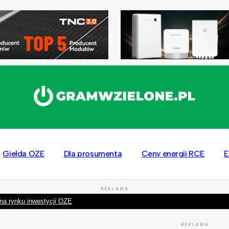
Giełda OZE
Dla prosumenta
Ceny energii RCE
E
REKLAMA
na rynku inwestycji OZE
REKLAMA