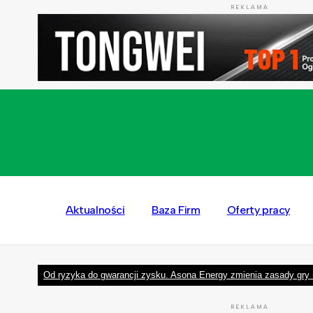
REKLAMA
Aktualności
Baza Firm
Oferty pracy
Od ryzyka do gwarancji zysku. Asona Energy zmienia zasady gry 
REKLAMA