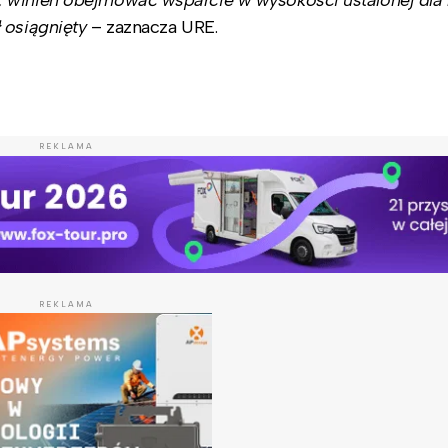
 osiągnięty
– zaznacza URE.
REKLAMA
REKLAMA