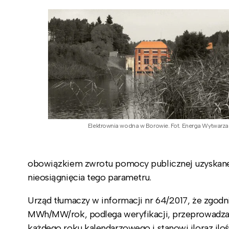
Elektrownia wodna w Borowie. Fot. Energa Wytwarza
obowiązkiem zwrotu pomocy publicznej uzyskane
nieosiągnięcia tego parametru.
Urząd tłumaczy w informacji nr 64/2017, że zgodn
MWh/MW/rok, podlega weryfikacji, przeprowadzan
każdego roku kalendarzowego i stanowi iloraz ilo