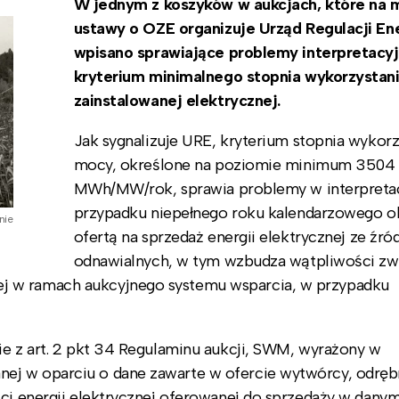
W jednym z koszyków w aukcjach, które na 
ustawy o OZE organizuje Urząd Regulacji En
wpisano sprawiające problemy interpretacy
kryterium minimalnego stopnia wykorzystan
zainstalowanej elektrycznej.
Jak sygnalizuje URE, kryterium stopnia wykorz
mocy, określone na poziomie minimum 3504
MWh/MW/rok, sprawia problemy w interpretac
przypadku niepełnego roku kalendarzowego o
nie
ofertą na sprzedaż energii elektrycznej ze źród
odnawialnych, w tym wzbudza wątpliwości zw
j w ramach aukcyjnego systemu wsparcia, w przypadku
ie z art. 2 pkt 34 Regulaminu aukcji, SWM, wyrażony w
ej w oparciu o dane zawarte w ofercie wytwórcy, odrębn
ści energii elektrycznej oferowanej do sprzedaży w dany