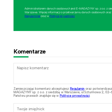
Administratorem danych osobowych jest E-MAGAZYNY sp. z o.o. z si
Warszawa. Więcej informacji o przetwarzaniu danych osobowych oraz
Regulaminie
oraz w
Polityce prywatności
.
Komentarze
Zamieszczając komentarz akceptujesz
Regulamin
oraz potwierdzasz
MAGAZYNY sp. z o.o. z siedzibą w Warszawie, ul.Szturmowa 2, 02-6
Państwu prawach znajduje się w
Polityce prywatności
.