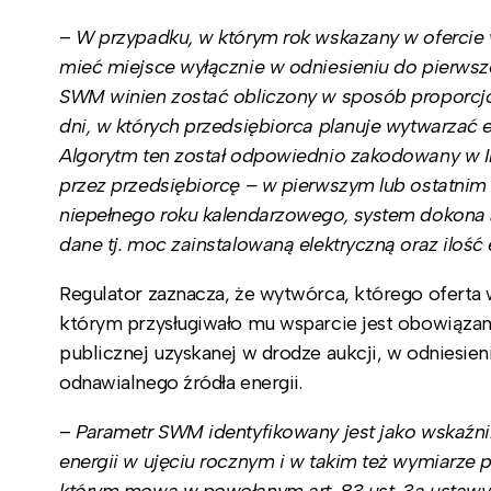
–
W przypadku, w którym rok wskazany w ofercie
mieć miejsce wyłącznie w odniesieniu do pierwsz
SWM winien zostać obliczony w sposób proporcjon
dni, w których przedsiębiorca planuje wytwarzać
Algorytm ten został odpowiednio zakodowany w Int
przez przedsiębiorcę – w pierwszym lub ostatnim 
niepełnego roku kalendarzowego, system dokon
dane tj. moc zainstalowaną elektryczną oraz ilość 
Regulator zaznacza, że wytwórca, którego oferta 
którym przysługiwało mu wsparcie jest obowiązan
publicznej uzyskanej w drodze aukcji, w odniesieni
odnawialnego źródła energii.
–
Parametr SWM identyfikowany jest jako wskaźnik
energii w ujęciu rocznym i w takim też wymiarze 
którym mowa w powołanym art. 83 ust. 3a ustawy