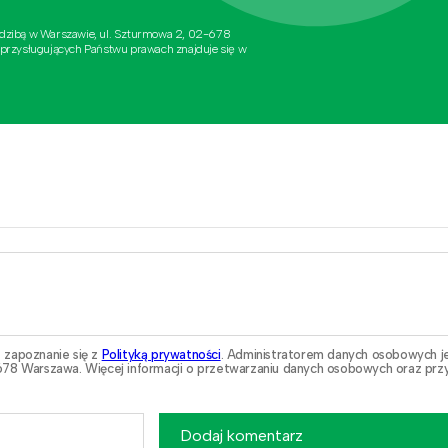
edzibą w Warszawie, ul. Szturmowa 2, 02-678
 przysługujących Państwu prawach znajduje się w
 zapoznanie się z
Polityką prywatności
. Administratorem danych osobowych j
78 Warszawa. Więcej informacji o przetwarzaniu danych osobowych oraz przy
Dodaj komentarz