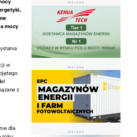
mocy
REKLAMA
ergetyki,
jne
ia mocy
ystania
ji w
REKLAMA
bjętego
eł
iązane z
ie dla
REKLAMA
m roku