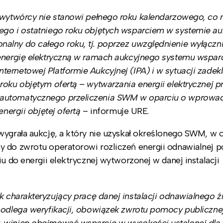
 wytwórcy nie stanowi pełnego roku kalendarzowego, co
ego i ostatniego roku objętych wsparciem w systemie a
alny do całego roku, tj. poprzez uwzględnienie wyłączni
 energię elektryczną w ramach aukcyjnego systemu wsparc
ernetowej Platformie Aukcyjnej (IPA) i w sytuacji zadek
roku objętym ofertą – wytwarzania energii elektrycznej p
a automatycznego przeliczenia SWM w oparciu o wprowa
energii objętej ofertą
– informuje URE.
wygrała aukcję, a który nie uzyskał określonego SWM, w o
y do zwrotu operatorowi rozliczeń energii odnawialnej
u do energii elektrycznej wytworzonej w danej instalacji
 charakteryzujący pracę danej instalacji odnawialnego ź
podlega weryfikacji, obowiązek zwrotu pomocy publicznej
, winien obejmować wsparcie w wysokości ustalonej dla 