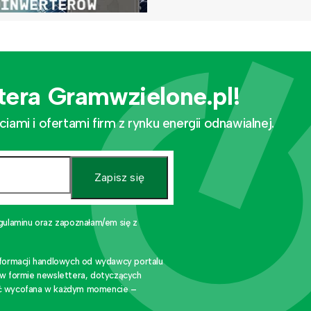
tera Gramwzielone.pl!
mi i ofertami firm z rynku energii odnawialnej.
Zapisz się
gulaminu oraz zapoznałam/em się z
nformacji handlowych od wydawcy portalu
 w formie newslettera, dotyczących
stać wycofana w każdym momencie –