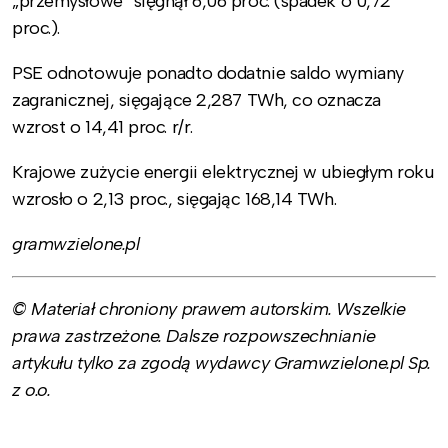
„przemysłowe” sięgnął 6,06 proc. (spadek o 0,72
proc.).
PSE odnotowuje ponadto dodatnie saldo wymiany
zagranicznej, sięgające 2,287 TWh, co oznacza
wzrost o 14,41 proc. r/r.
Krajowe zużycie energii elektrycznej w ubiegłym roku
wzrosło o 2,13 proc., sięgając 168,14 TWh.
gramwzielone.pl
© Materiał chroniony prawem autorskim. Wszelkie
prawa zastrzeżone. Dalsze rozpowszechnianie
artykułu tylko za zgodą wydawcy Gramwzielone.pl Sp.
z o.o.