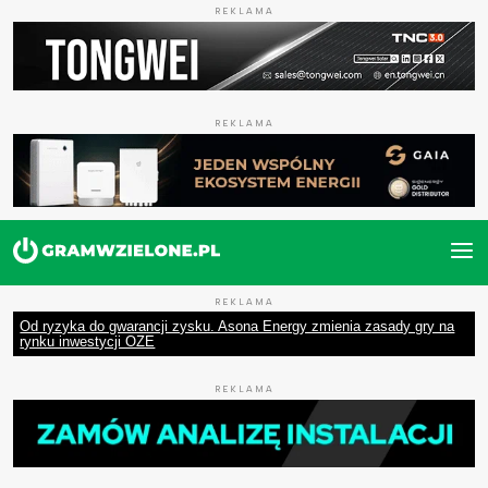
REKLAMA
REKLAMA
REKLAMA
Od ryzyka do gwarancji zysku. Asona Energy zmienia zasady gry na
rynku inwestycji OZE
REKLAMA