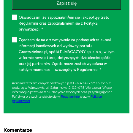
Zapisz się
Oświadczam, że zapoznałam/em się i akceptuję treść
Regulaminu oraz zapoznałam/em się z Polityką
prywatności. *
Zgadzam się na otrzymywanie na podany adres e-mail
informacji handlowych od wydawcy portalu
Gramwzielone.pl, spółki E-MAGAZYNY sp. z o.o., w tym
w formie newslettera, dotyczących działalności spółki
oraz jej partnerów. Zgoda może zostać wycofana w
każdym momencie – szczegóły w Regulaminie. *
Administratorem danych osobowych jest E-MAGAZYNY sp. z o.o. z
siedzibą w Warszawie, ul. Szturmowa 2, 02-678 Warszawa. Więcej
informacji o przetwarzaniu danych osobowych oraz przysługujących
Państwu prawach znajduje się w
Regulaminie
oraz w
Polityce
prywatności
.
Komentarze