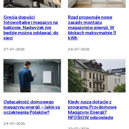
Grecja dopuści
Rząd proponuje nowe
fotowoltaikę i magazyn na
zasady montażu
balkonie. Nadwyżek nie
magazynów energii. W
będzie można oddawać do
blokach maksymalnie 11
sieci
kWh
27-07-2026
24-07-2026
Opłacalność domowego
Kiedy ruszą dotacje z
magazynu energii – jakie są
programu Przydomowe
oczekiwania Polaków?
Magazyny Energii?
NFOŚiGW odpowiada
24-07-2026
22-07-2026