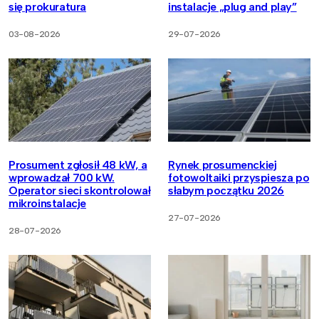
się prokuratura
instalacje „plug and play”
03-08-2026
29-07-2026
Prosument zgłosił 48 kW, a
Rynek prosumenckiej
wprowadzał 700 kW.
fotowoltaiki przyspiesza po
Operator sieci skontrolował
słabym początku 2026
mikroinstalacje
27-07-2026
28-07-2026