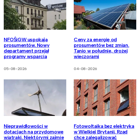
NFOŚiGW uspokaja
Ceny za energię od
prosumentów. Nowy
prosumentów bez zmian.
departament przejął
Tanio w południe, drożej
programy wsparcia
wieczorami
05-08-2026
04-08-2026
Nieprawidłowości w
Fotowoltaika bez elektryka
dotacjach na przydomowe
w Wielkiej Brytanii. Rząd
wiatraki. Niektórymi zajmie
chce zalegalizować