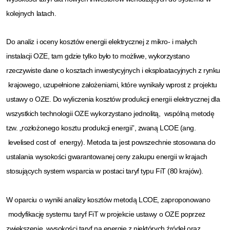
kolejnych latach.
Do analiz i oceny kosztów energii elektrycznej z mikro- i małych
instalacji OZE, tam gdzie tylko było to możliwe, wykorzystano
rzeczywiste dane o kosztach inwestycyjnych i eksploatacyjnych z rynku
krajowego, uzupełnione założeniami, które wynikały wprost z projektu
ustawy o OZE. Do wyliczenia kosztów produkcji energii elektrycznej dla
wszystkich technologii OZE wykorzystano jednolitą, wspólną metodę
tzw. „rozłożonego kosztu produkcji energii”, zwaną LCOE (ang.
levelised cost of energy). Metoda ta jest powszechnie stosowana do
ustalania wysokości gwarantowanej ceny zakupu energii w krajach
stosujących system wsparcia w postaci taryf typu FiT (80 krajów).
W oparciu o wyniki analizy kosztów metodą LCOE, zaproponowano
modyfikację systemu taryf FiT w projekcie ustawy o OZE poprzez
zwiększenie wysokości taryf na energię z niektórych źródeł oraz