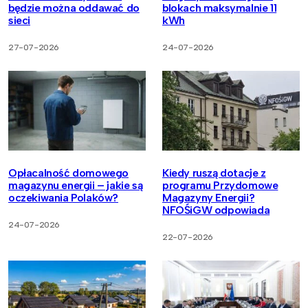
będzie można oddawać do
blokach maksymalnie 11
sieci
kWh
27-07-2026
24-07-2026
Opłacalność domowego
Kiedy ruszą dotacje z
magazynu energii – jakie są
programu Przydomowe
oczekiwania Polaków?
Magazyny Energii?
NFOŚiGW odpowiada
24-07-2026
22-07-2026