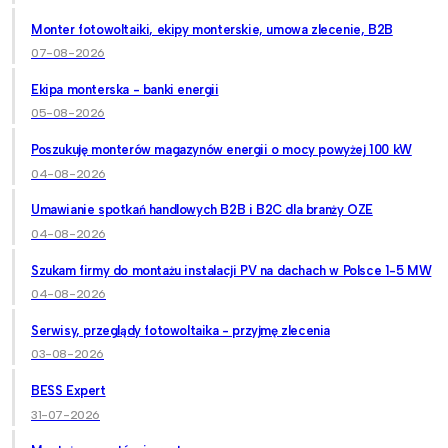
Monter fotowoltaiki, ekipy monterskie, umowa zlecenie, B2B
07-08-2026
Ekipa monterska - banki energii
05-08-2026
Poszukuję monterów magazynów energii o mocy powyżej 100 kW
04-08-2026
Umawianie spotkań handlowych B2B i B2C dla branży OZE
04-08-2026
Szukam firmy do montażu instalacji PV na dachach w Polsce 1-5 MW
04-08-2026
Serwisy, przeglądy fotowoltaika - przyjmę zlecenia
03-08-2026
BESS Expert
31-07-2026