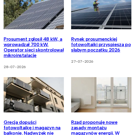
Prosument zgłosił 48 kW, a
Rynek prosumenckiej
wprowadzał 700 kW.
fotowoltaiki przyspiesza po
Operator sieci skontrolował
słabym początku 2026
mikroinstalacje
27-07-2026
28-07-2026
Grecja dopuści
Rząd proponuje nowe
fotowoltaikę i magazyn na
zasady montażu
balkonie. Nadwyżek nie
magazynów energii. W