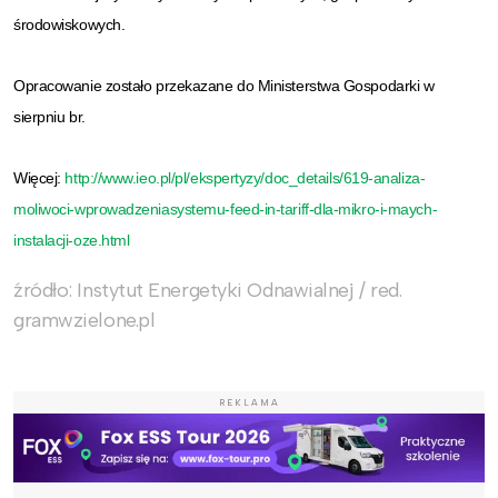
środowiskowych.
Opracowanie zostało przekazane do Ministerstwa Gospodarki w
sierpniu br.
Więcej:
http://www.ieo.pl/pl/ekspertyzy/doc_details/619-analiza-
moliwoci-wprowadzeniasystemu-feed-in-tariff-dla-mikro-i-maych-
instalacji-oze.html
źródło: Instytut Energetyki Odnawialnej / red.
gramwzielone.pl
REKLAMA