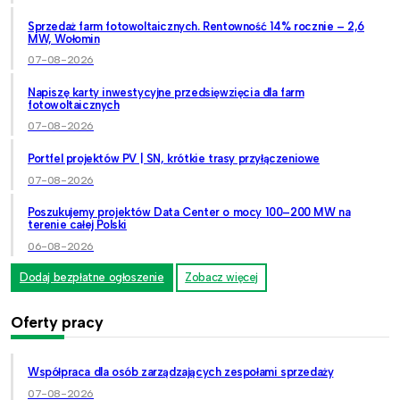
Sprzedaż farm fotowoltaicznych. Rentowność 14% rocznie – 2,6
MW, Wołomin
07-08-2026
Napiszę karty inwestycyjne przedsięwzięcia dla farm
fotowoltaicznych
07-08-2026
Portfel projektów PV | SN, krótkie trasy przyłączeniowe
07-08-2026
Poszukujemy projektów Data Center o mocy 100–200 MW na
terenie całej Polski
06-08-2026
Dodaj bezpłatne ogłoszenie
Zobacz więcej
Oferty pracy
Współpraca dla osób zarządzających zespołami sprzedaży
07-08-2026