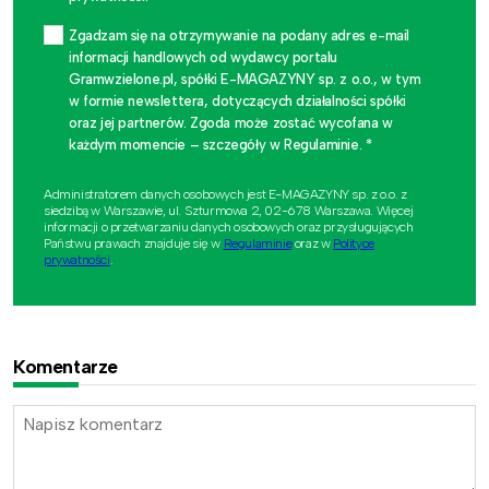
Zgadzam się na otrzymywanie na podany adres e-mail
informacji handlowych od wydawcy portalu
Gramwzielone.pl, spółki E-MAGAZYNY sp. z o.o., w tym
w formie newslettera, dotyczących działalności spółki
oraz jej partnerów. Zgoda może zostać wycofana w
każdym momencie – szczegóły w Regulaminie. *
Administratorem danych osobowych jest E-MAGAZYNY sp. z o.o. z
siedzibą w Warszawie, ul. Szturmowa 2, 02-678 Warszawa. Więcej
informacji o przetwarzaniu danych osobowych oraz przysługujących
Państwu prawach znajduje się w
Regulaminie
oraz w
Polityce
prywatności
.
Komentarze