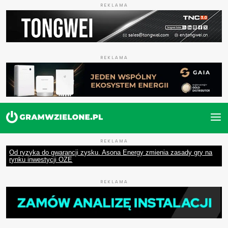
REKLAMA
REKLAMA
REKLAMA
Od ryzyka do gwarancji zysku. Asona Energy zmienia zasady gry na
rynku inwestycji OZE
REKLAMA