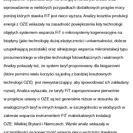
wprowadzenie w niektórych przypadkach dodatkowych progów mocy
poniżej których stawka FiT jest nieco wyższa. Analizy kosztów produkcji
energii z OZE wskazały na zasadność powiększenia listy technologii
objętych systemem wsparcia FiT o mikrosystemy kogeneracyjne na
biopłyny (jako technologię dużej elastyczności i uniwersalności, dobrze
uzupełniającą pozostałe) oraz silniejszego wsparcia mikroinstalacji typu
prosumenckiego w obrębie technologii fotowoltaicznych i wiatrowych.
Analizy pokazały też, że system taryf proponowany dla biogazowni
(które pomimo
wielu korzyści są jedną z bardziej kosztownych
technologii OZE) jest niewystarczający, aby spowodować ich zakładany
rozwój. Analiza wykazała, ze taryfy FiT zaproponowane pierwotnie
w projekcie ustawy o OZE są też generalnie niższe w stosunku do
analogicznych taryf w innych krajach, w szczególności w wiodących w
zakresie wsparcia instrumentem FiT małoskalowych instalacji
OZE:
Wielkiej Brytanii i Niemczech. Wyniki analiz wskazały w
szczególności na konieczność wparcia nieco wyższymi stawkami