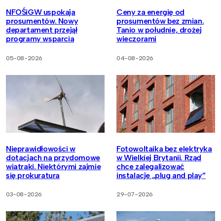
NFOŚiGW uspokaja
Ceny za energię od
prosumentów. Nowy
prosumentów bez zmian.
departament przejął
Tanio w południe, drożej
programy wsparcia
wieczorami
05-08-2026
04-08-2026
Nieprawidłowości w
Fotowoltaika bez elektryka
dotacjach na przydomowe
w Wielkiej Brytanii. Rząd
wiatraki. Niektórymi zajmie
chce zalegalizować
się prokuratura
instalacje „plug and play”
03-08-2026
29-07-2026