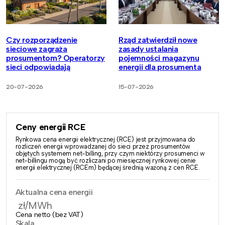
Czy rozporządzenie
Rząd zatwierdził nowe
sieciowe zagraża
zasady ustalania
prosumentom? Operatorzy
pojemności magazynu
sieci odpowiadają
energii dla prosumenta
20-07-2026
15-07-2026
Ceny energii RCE
Rynkowa cena energii elektrycznej (RCE) jest przyjmowana do
rozliczeń energii wprowadzanej do sieci przez prosumentów
objętych systemem net-billing, przy czym niektórzy prosumenci w
net-billingu mogą być rozliczani po miesięcznej rynkowej cenie
energii elektrycznej (RCEm) będącej średnią ważoną z cen RCE.
Aktualna cena energii
zł/MWh
Cena netto (bez VAT)
Skala