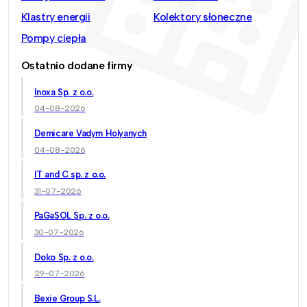
Klastry energii
Kolektory słoneczne
Pompy ciepła
Ostatnio dodane firmy
Inoxa Sp. z o.o.
04-08-2026
Demicare Vadym Holyanych
04-08-2026
IT and C sp. z o.o.
31-07-2026
PaGaSOL Sp. z o.o.
30-07-2026
Doko Sp. z o.o.
29-07-2026
Bexie Group S.L.