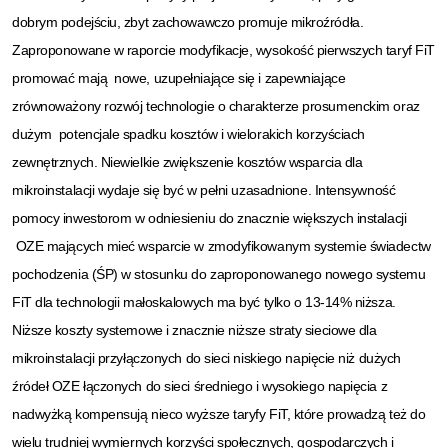
dobrym podejściu, zbyt zachowawczo promuje mikroźródła.
Zaproponowane w raporcie modyfikacje, wysokość pierwszych taryf FiT
promować mają nowe, uzupełniające się i zapewniające
zrównoważony rozwój technologie o charakterze prosumenckim oraz
dużym potencjale spadku kosztów i wielorakich
korzyściach
zewnętrznych. Niewielkie zwiększenie kosztów wsparcia dla
mikroinstalacji wydaje się być w pełni uzasadnione. Intensywność
pomocy inwestorom w odniesieniu do znacznie większych instalacji
OZE mających mieć wsparcie w zmodyfikowanym systemie świadectw
pochodzenia (ŚP) w stosunku do zaproponowanego nowego systemu
FiT dla technologii małoskalowych ma być tylko o 13-14% niższa.
Niższe koszty systemowe i znacznie niższe straty sieciowe dla
mikroinstalacji przyłączonych do sieci niskiego napięcie niż dużych
źródeł OZE łączonych do sieci średniego i wysokiego napięcia z
nadwyżką kompensują nieco wyższe taryfy FiT, które prowadzą też do
wielu trudniej wymiernych korzyści społecznych, gospodarczych i