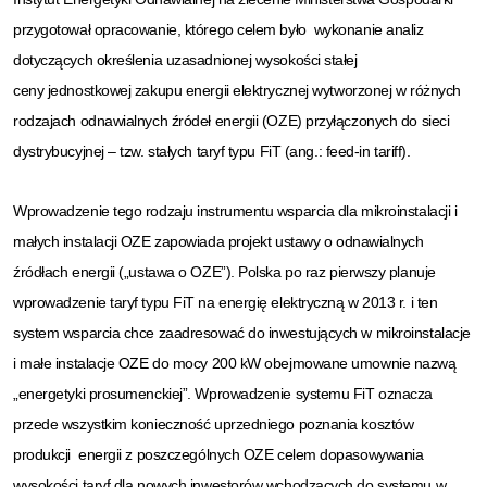
przygotował opracowanie, którego celem było wykonanie analiz
dotyczących określenia uzasadnionej wysokości stałej
ceny jednostkowej zakupu energii elektrycznej wytworzonej w różnych
rodzajach odnawialnych źródeł energii (OZE) przyłączonych do sieci
dystrybucyjnej – tzw. stałych taryf typu FiT (ang.: feed-in tariff).
Wprowadzenie tego rodzaju instrumentu wsparcia dla mikroinstalacji i
małych instalacji OZE zapowiada projekt ustawy o odnawialnych
źródłach energii („ustawa o OZE”). Polska po raz pierwszy planuje
wprowadzenie taryf typu FiT na energię elektryczną w 2013 r. i ten
system wsparcia chce zaadresować do inwestujących w mikroinstalacje
i małe instalacje OZE do mocy 200 kW obejmowane umownie nazwą
„energetyki prosumenckiej”. Wprowadzenie systemu FiT oznacza
przede wszystkim konieczność uprzedniego poznania kosztów
produkcji energii z poszczególnych OZE celem dopasowywania
wysokości taryf dla nowych inwestorów wchodzących do systemu w