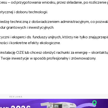
esu – od przygotowania wniosku, przez składanie, po rozliczenie 
tycznej i doboru technologii.
 wiedzę techniczną z doświadczeniem administracyjnym, co pozwa
dur grantowych i inwestycyjnych.
ni i eksperci ds. funduszy unijnych, którzy nie tylko znają przepis
ności i konkretne efekty ekologiczne.
instalację OZE lub chcesz obniżyć rachunki za energię – skontaktuj
Twoje inwestycje w sposób profesjonalny i zrównoważony.
REKLAMA