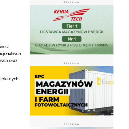
REKLAMA
ane z
ucjonalnych
nych oraz
REKLAMA
lokalnych i
REKLAMA