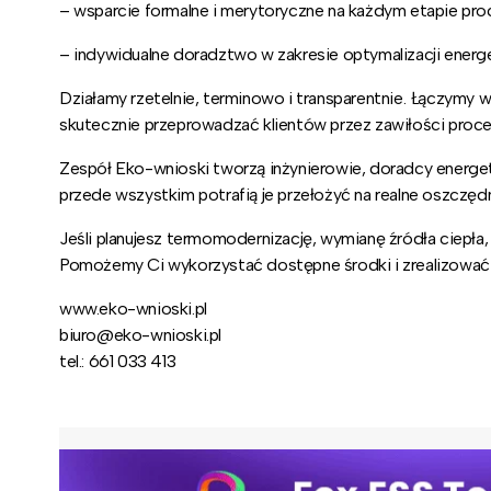
– wsparcie formalne i merytoryczne na każdym etapie proc
– indywidualne doradztwo w zakresie optymalizacji energe
Działamy rzetelnie, terminowo i transparentnie. Łączymy
skutecznie przeprowadzać klientów przez zawiłości proce
Zespół Eko-wnioski tworzą inżynierowie, doradcy energetycz
przede wszystkim potrafią je przełożyć na realne oszczęd
Jeśli planujesz termomodernizację, wymianę źródła ciepła, 
Pomożemy Ci wykorzystać dostępne środki i zrealizować 
www.eko-wnioski.pl
biuro@eko-wnioski.pl
tel.: 661 033 413