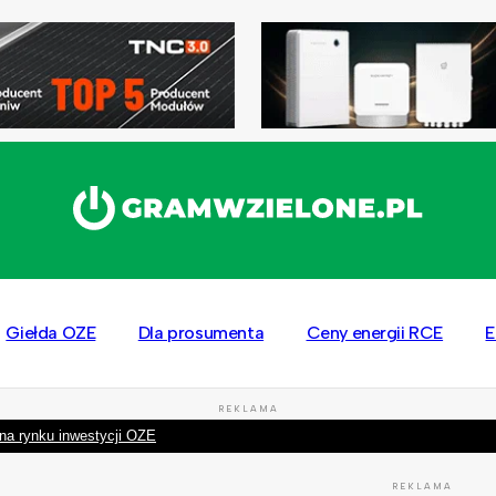
Giełda OZE
Dla prosumenta
Ceny energii RCE
E
REKLAMA
na rynku inwestycji OZE
REKLAMA