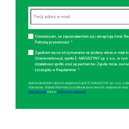
Oświadczam, że zapoznałam/em się i akceptuję treść Re
Polityką prywatności. *
Zgadzam się na otrzymywanie na podany adres e-mail i
Gramwzielone.pl, spółki E-MAGAZYNY sp. z o.o., w tym
działalności spółki oraz jej partnerów. Zgoda może zo
szczegóły w Regulaminie. *
Administratorem danych osobowych jest E-MAGAZYNY sp. z o.o. z si
Warszawa. Więcej informacji o przetwarzaniu danych osobowych oraz
Regulaminie
oraz w
Polityce prywatności
.