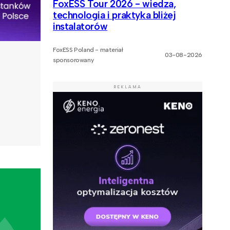
FoxESS Tour 2026 - wiedza,
technologia i praktyka bliżej
instalatorów
FoxESS Poland - materiał
03-08-2026
sponsorowany
REKLAMA