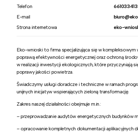
Telefon
661033413
E-mail
biuro@eko-
Strona internetowa
eko-wniosk
Eko-wnioski to firma specjalizująca się w kompleksowym 
poprawą efektywności energetycznej oraz ochroną środowis
w realizacji inwestycji ekologicznych, które przyczyniają 
poprawy jakości powietrza.
Świadczymy usługi doradcze i techniczne w ramach program
unijnych inicjatyw wspierających zieloną transformację.
Zakres naszej działalności obejmuje m.in.:
– przeprowadzanie audytów energetycznych budynków mi
– opracowanie kompletnych dokumentacji aplikacyjnych 