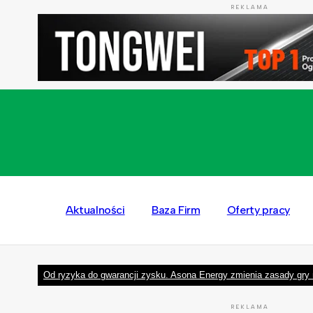
REKLAMA
Aktualności
Baza Firm
Oferty pracy
Od ryzyka do gwarancji zysku. Asona Energy zmienia zasady gry 
REKLAMA