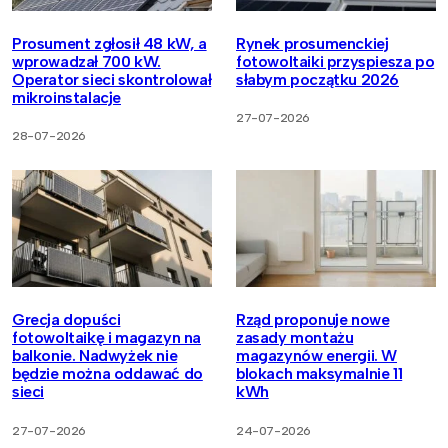
Prosument zgłosił 48 kW, a
Rynek prosumenckiej
wprowadzał 700 kW.
fotowoltaiki przyspiesza po
Operator sieci skontrolował
słabym początku 2026
mikroinstalacje
27-07-2026
28-07-2026
Grecja dopuści
Rząd proponuje nowe
fotowoltaikę i magazyn na
zasady montażu
balkonie. Nadwyżek nie
magazynów energii. W
będzie można oddawać do
blokach maksymalnie 11
sieci
kWh
27-07-2026
24-07-2026