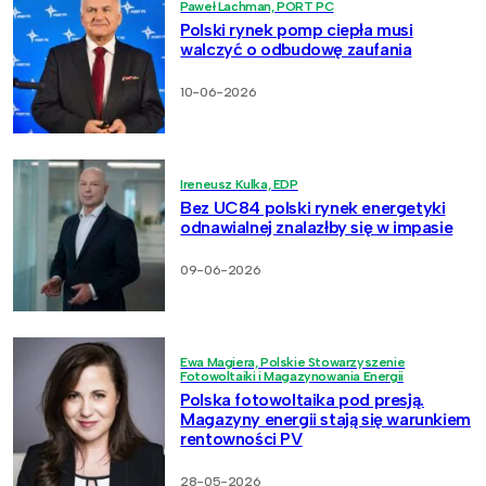
Paweł Lachman, PORT PC
Polski rynek pomp ciepła musi
walczyć o odbudowę zaufania
10-06-2026
Ireneusz Kulka, EDP
Bez UC84 polski rynek energetyki
odnawialnej znalazłby się w impasie
09-06-2026
Ewa Magiera, Polskie Stowarzyszenie
Fotowoltaiki i Magazynowania Energii
Polska fotowoltaika pod presją.
Magazyny energii stają się warunkiem
rentowności PV
28-05-2026