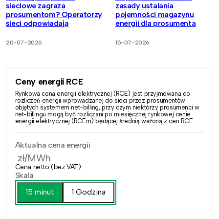
sieciowe zagraża
zasady ustalania
prosumentom? Operatorzy
pojemności magazynu
sieci odpowiadają
energii dla prosumenta
20-07-2026
15-07-2026
Ceny energii RCE
Rynkowa cena energii elektrycznej (RCE) jest przyjmowana do
rozliczeń energii wprowadzanej do sieci przez prosumentów
objętych systemem net-billing, przy czym niektórzy prosumenci w
net-billingu mogą być rozliczani po miesięcznej rynkowej cenie
energii elektrycznej (RCEm) będącej średnią ważoną z cen RCE.
Aktualna cena energii
zł/MWh
Cena netto (bez VAT)
Skala
15 minut
1 Godzina