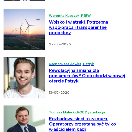
Weronika Kupczyk, PSEW
Wojsko i wiatraki. Potrzebna
współpraca i transparentne
procedury
27-05-2026
Kacper Raszkiewicz, Pstryk
Rewolucyjna zmiana dla
prosumentów? O co chodzi w nowej
ofercie Pstryk
13-05-2026
Tomasz Małecki, PGE Dystrybucja
Rozbudowa sieci to za mało.
Operatorzy przestaną być tylko
właścicielem kabli