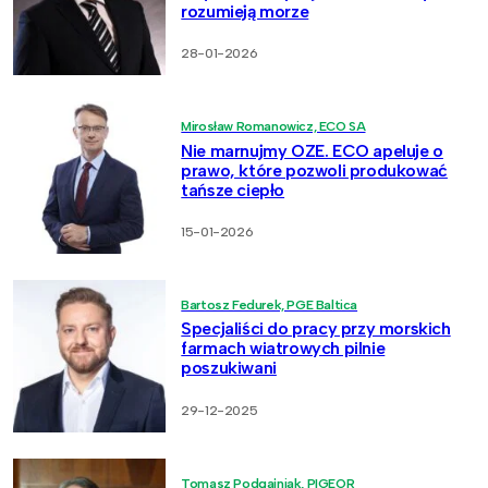
rozumieją morze
28-01-2026
Mirosław Romanowicz, ECO SA
Nie marnujmy OZE. ECO apeluje o
prawo, które pozwoli produkować
tańsze ciepło
15-01-2026
Bartosz Fedurek, PGE Baltica
Specjaliści do pracy przy morskich
farmach wiatrowych pilnie
poszukiwani
29-12-2025
Tomasz Podgajniak, PIGEOR