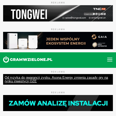
REKLAMA
REKLAMA
REKLAMA
Od ryzyka do gwarancji zysku. Asona Energy zmienia zasady gry na
rynku inwestycji OZE
REKLAMA