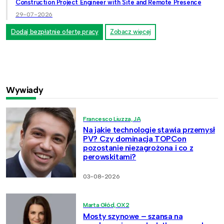
Construction Project Engineer with Site and Remote Presence
29-07-2026
Dodaj bezpłatnie ofertę pracy
Zobacz więcej
Wywiady
Francesco Liuzza, JA
Na jakie technologie stawia przemysł
PV? Czy dominacja TOPCon
pozostanie niezagrożona i co z
perowskitami?
03-08-2026
Marta Głód, OX2
Mosty szynowe – szansa na