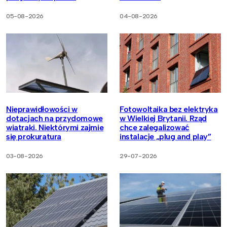
05-08-2026
04-08-2026
Nieprawidłowości w
Fotowoltaika bez elektryka
dotacjach na przydomowe
w Wielkiej Brytanii. Rząd
wiatraki. Niektórymi zajmie
chce zalegalizować
się prokuratura
instalacje „plug and play”
03-08-2026
29-07-2026