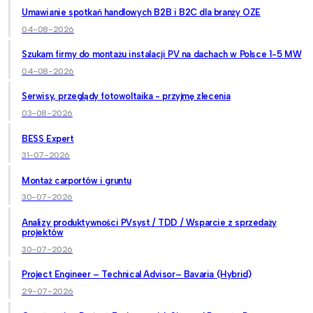
Umawianie spotkań handlowych B2B i B2C dla branży OZE
04-08-2026
Szukam firmy do montażu instalacji PV na dachach w Polsce 1-5 MW
04-08-2026
Serwisy, przeglądy fotowoltaika - przyjmę zlecenia
03-08-2026
BESS Expert
31-07-2026
Montaż carportów i gruntu
30-07-2026
Analizy produktywności PVsyst / TDD / Wsparcie z sprzedaży
projektów
30-07-2026
Project Engineer – Technical Advisor– Bavaria (Hybrid)
29-07-2026