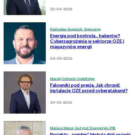
23-04-2026
Radosław Auguścik, Sigenergy
Energia pod kontrolą… hakerów?
Cyberzagrożenia w sektorze OZE i
magazynów energii
24-03-2026
Maciej Cichocki, SolarEdge
Falowniki pod presją. Jak chronić
instalacje OZE przed cyberatakami?
20-03-2026
Mariusz Mazur, Instytut Energetyki-PIB
Projekty „zombie” blokują dziś rozwój