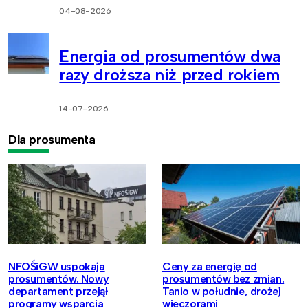
04-08-2026
Energia od prosumentów dwa
razy droższa niż przed rokiem
14-07-2026
Dla prosumenta
NFOŚiGW uspokaja
Ceny za energię od
prosumentów. Nowy
prosumentów bez zmian.
departament przejął
Tanio w południe, drożej
programy wsparcia
wieczorami