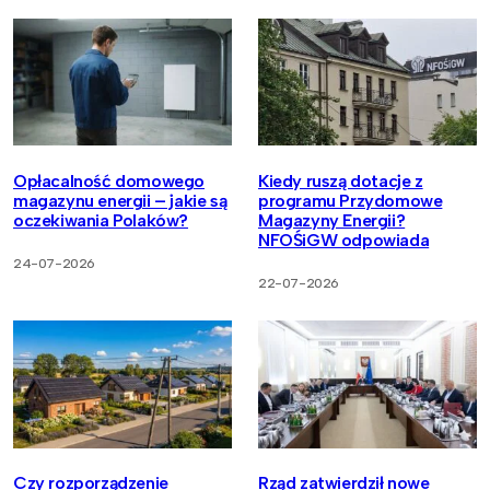
Opłacalność domowego
Kiedy ruszą dotacje z
magazynu energii – jakie są
programu Przydomowe
oczekiwania Polaków?
Magazyny Energii?
NFOŚiGW odpowiada
24-07-2026
22-07-2026
Czy rozporządzenie
Rząd zatwierdził nowe