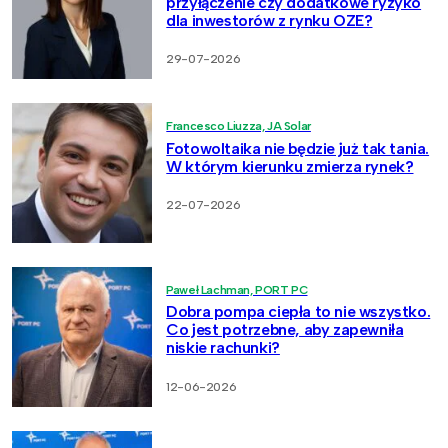
przyłączenie czy dodatkowe ryzyko
dla inwestorów z rynku OZE?
29-07-2026
Francesco Liuzza, JA Solar
Fotowoltaika nie będzie już tak tania.
W którym kierunku zmierza rynek?
22-07-2026
Paweł Lachman, PORT PC
Dobra pompa ciepła to nie wszystko.
Co jest potrzebne, aby zapewniła
niskie rachunki?
12-06-2026