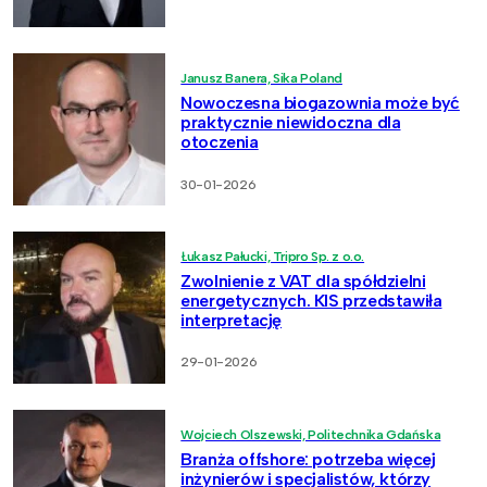
Janusz Banera, Sika Poland
Nowoczesna biogazownia może być
praktycznie niewidoczna dla
otoczenia
30-01-2026
Łukasz Pałucki, Tripro Sp. z o.o.
Zwolnienie z VAT dla spółdzielni
energetycznych. KIS przedstawiła
interpretację
29-01-2026
Wojciech Olszewski, Politechnika Gdańska
Branża offshore: potrzeba więcej
inżynierów i specjalistów, którzy