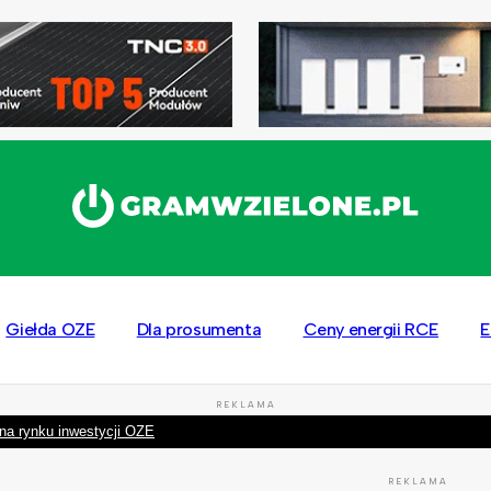
Giełda OZE
Dla prosumenta
Ceny energii RCE
E
REKLAMA
na rynku inwestycji OZE
REKLAMA