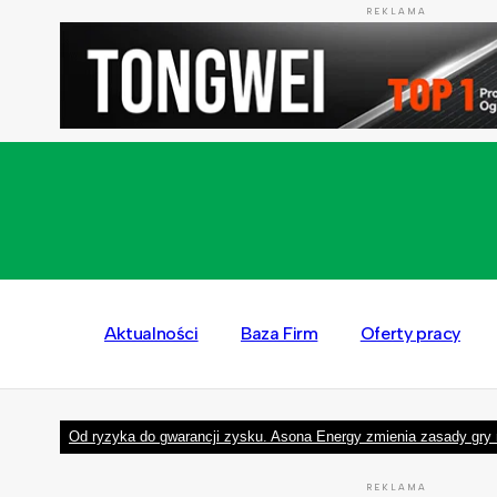
REKLAMA
Aktualności
Baza Firm
Oferty pracy
Od ryzyka do gwarancji zysku. Asona Energy zmienia zasady gry 
REKLAMA