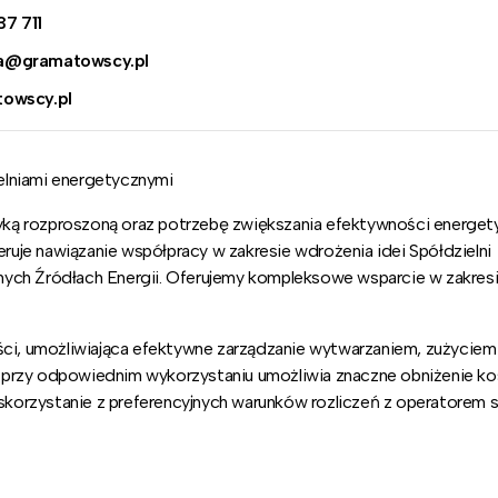
7 711
a@gramatowscy.pl
towscy.pl
elniami energetycznymi
ką rozproszoną oraz potrzebę zwiększania efektywności energet
uje nawiązanie współpracy w zakresie wdrożenia idei Spółdzielni
nych Źródłach Energii. Oferujemy kompleksowe wsparcie w zakres
ści, umożliwiająca efektywne zarządzanie wytwarzaniem, zużyciem 
a przy odpowiednim wykorzystaniu umożliwia znaczne obniżenie k
 skorzystanie z preferencyjnych warunków rozliczeń z operatorem si