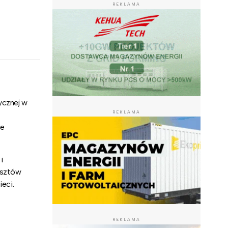
REKLAMA
ycznej w
REKLAMA
ie
i
osztów
eci.
REKLAMA