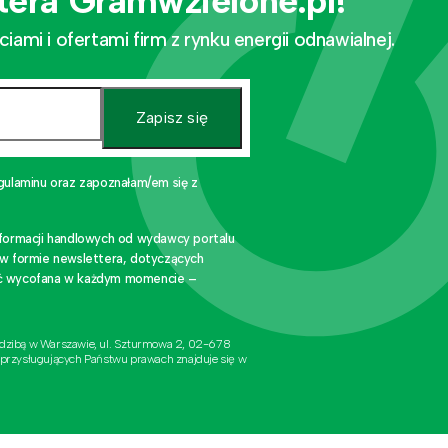
tera Gramwzielone.pl!
mi i ofertami firm z rynku energii odnawialnej.
Zapisz się
gulaminu oraz zapoznałam/em się z
nformacji handlowych od wydawcy portalu
 w formie newslettera, dotyczących
stać wycofana w każdym momencie –
edzibą w Warszawie, ul. Szturmowa 2, 02-678
 przysługujących Państwu prawach znajduje się w