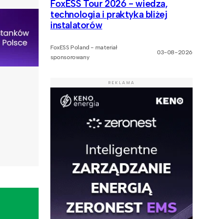
FoxESS Tour 2026 - wiedza,
technologia i praktyka bliżej
instalatorów
FoxESS Poland - materiał
03-08-2026
sponsorowany
REKLAMA