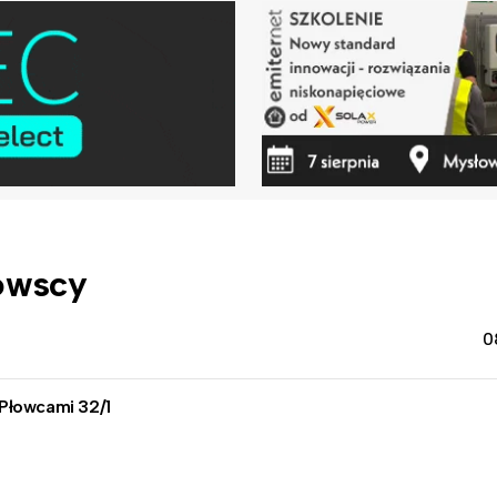
owscy
0
Płowcami 32/1