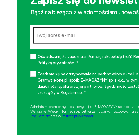
Zapisz się do newslet
Bądź na bieżąco z wiadomościami, nowościa
Oświadczam, że zapoznałam/em się i akceptuję treść Re
Polityką prywatności. *
Zgadzam się na otrzymywanie na podany adres e-mail i
Gramwzielone.pl, spółki E-MAGAZYNY sp. z o.o., w tym
działalności spółki oraz jej partnerów. Zgoda może zo
szczegóły w Regulaminie. *
Administratorem danych osobowych jest E-MAGAZYNY sp. z o.o. z si
Warszawa. Więcej informacji o przetwarzaniu danych osobowych oraz
Regulaminie
oraz w
Polityce prywatności
.