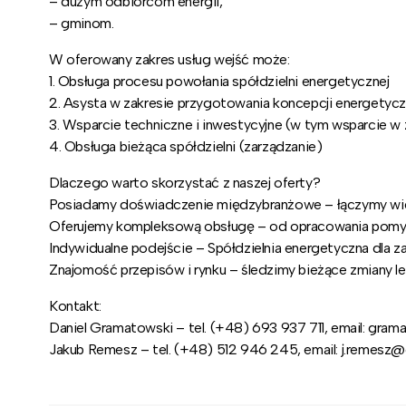
– dużym odbiorcom energii,
– gminom.
W oferowany zakres usług wejść może:
1. Obsługa procesu powołania spółdzielni energetycznej
2. Asysta w zakresie przygotowania koncepcji energetycz
3. Wsparcie techniczne i inwestycyjne (w tym wsparcie w 
4. Obsługa bieżąca spółdzielni (zarządzanie)
Dlaczego warto skorzystać z naszej oferty?
Posiadamy doświadczenie międzybranżowe – łączymy wiedz
Oferujemy kompleksową obsługę – od opracowania pomysł
Indywidualne podejście – Spółdzielnia energetyczna dla z
Znajomość przepisów i rynku – śledzimy bieżące zmiany le
Kontakt:
Daniel Gramatowski – tel. (+48) 693 937 711, email: gr
Jakub Remesz – tel. (+48) 512 946 245, email: j.remesz