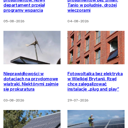
departament przejął
Tanio w południe, drożej
programy wsparcia
wieczorami
05-08-2026
04-08-2026
Nieprawidłowości w
Fotowoltaika bez elektryka
dotacjach na przydomowe
w Wielkiej Brytanii. Rząd
wiatraki. Niektórymi zajmie
chce zalegalizować
się prokuratura
instalacje „plug and play”
03-08-2026
29-07-2026