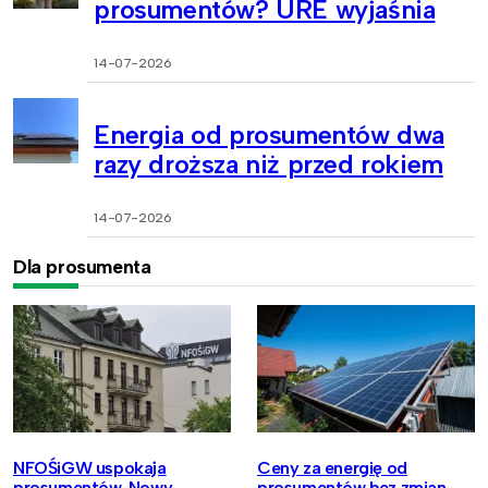
prosumentów? URE wyjaśnia
14-07-2026
Energia od prosumentów dwa
razy droższa niż przed rokiem
14-07-2026
Dla prosumenta
NFOŚiGW uspokaja
Ceny za energię od
prosumentów. Nowy
prosumentów bez zmian.