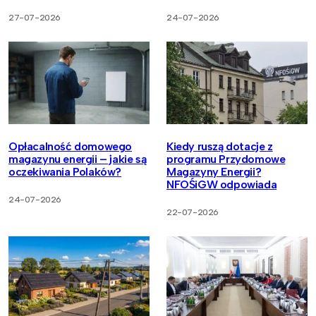
27-07-2026
24-07-2026
Opłacalność domowego
Kiedy ruszą dotacje z
magazynu energii – jakie są
programu Przydomowe
oczekiwania Polaków?
Magazyny Energii?
NFOŚiGW odpowiada
24-07-2026
22-07-2026