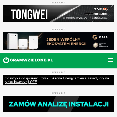
REKLAMA
REKLAMA
REKLAMA
Od ryzyka do gwarancji zysku. Asona Energy zmienia zasady gry na
rynku inwestycji OZE
REKLAMA