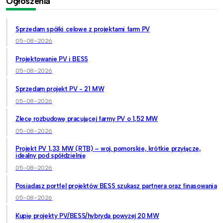
Ogłoszenia
Sprzedam spółki celowe z projektami farm PV
05-08-2026
Projektowanie PV i BESS
05-08-2026
Sprzedam projekt PV - 21 MW
05-08-2026
Zlecę rozbudowę pracującej farmy PV o 1,52 MW
05-08-2026
Projekt PV 1,33 MW (RTB) – woj. pomorskie, krótkie przyłącze,
idealny pod spółdzielnię
05-08-2026
Posiadasz portfel projektów BESS szukasz partnera oraz finasowania
05-08-2026
Kupię projekty PV/BESS/hybryda powyżej 20 MW