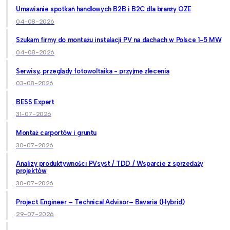
Umawianie spotkań handlowych B2B i B2C dla branży OZE
04-08-2026
Szukam firmy do montażu instalacji PV na dachach w Polsce 1-5 MW
04-08-2026
Serwisy, przeglądy fotowoltaika - przyjmę zlecenia
03-08-2026
BESS Expert
31-07-2026
Montaż carportów i gruntu
30-07-2026
Analizy produktywności PVsyst / TDD / Wsparcie z sprzedaży
projektów
30-07-2026
Project Engineer – Technical Advisor– Bavaria (Hybrid)
29-07-2026