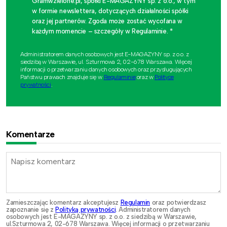
Gramwzielone.pl, spółki E-MAGAZYNY sp. z o.o., w tym
w formie newslettera, dotyczących działalności spółki
oraz jej partnerów. Zgoda może zostać wycofana w
każdym momencie – szczegóły w Regulaminie. *
Administratorem danych osobowych jest E-MAGAZYNY sp. z o.o. z
siedzibą w Warszawie, ul. Szturmowa 2, 02-678 Warszawa. Więcej
informacji o przetwarzaniu danych osobowych oraz przysługujących
Państwu prawach znajduje się w
Regulaminie
oraz w
Polityce
prywatności
.
Komentarze
Zamieszczając komentarz akceptujesz
Regulamin
oraz potwierdzasz
zapoznanie się z
Polityką prywatności
. Administratorem danych
osobowych jest E-MAGAZYNY sp. z o.o. z siedzibą w Warszawie,
ul.Szturmowa 2, 02-678 Warszawa. Więcej informacji o przetwarzaniu