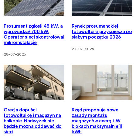
Prosument zgłosił 48 kW, a
Rynek prosumenckiej
wprowadzał 700 kW.
fotowoltaiki przyspiesza po
Operator sieci skontrolował
słabym początku 2026
mikroinstalacje
27-07-2026
28-07-2026
Grecja dopuści
Rząd proponuje nowe
fotowoltaikę i magazyn na
zasady montażu
balkonie. Nadwyżek nie
magazynów energii. W
będzie można oddawać do
blokach maksymalnie 11
sieci
kWh