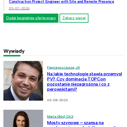
Construction Project Engineer with Site and Remote Presence
29-07-2026
Dodaj bezpłatnie ofertę pracy
Zobacz więcej
Wywiady
Francesco Liuzza, JA
Na jakie technologie stawia przemysł
PV? Czy dominacja TOPCon
pozostanie niezagrożona i co z
perowskitami?
03-08-2026
Marta Głód, OX2
Mosty szynowe – szansa na