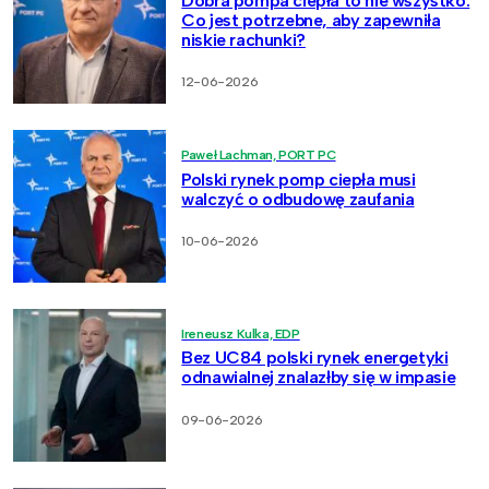
Dobra pompa ciepła to nie wszystko.
Co jest potrzebne, aby zapewniła
niskie rachunki?
12-06-2026
Paweł Lachman, PORT PC
Polski rynek pomp ciepła musi
walczyć o odbudowę zaufania
10-06-2026
Ireneusz Kulka, EDP
Bez UC84 polski rynek energetyki
odnawialnej znalazłby się w impasie
09-06-2026