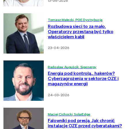
13-05-2026
Tomasz Małecki, PGE Dystrybucja
Rozbudowa sieci to za mało.
Operatorzy przestaną być tylko
właścicielem kabli
23-04-2026
Radosław Auguścik, Sigenergy
Energia pod kontrolą… hakerów?
Cyberzagrożenia w sektorze OZE i
magazynów energii
24-03-2026
Maciej Cichocki, SolarEdge
Falowniki pod presją. Jak chronić
instalacje OZE przed cyberatakami?