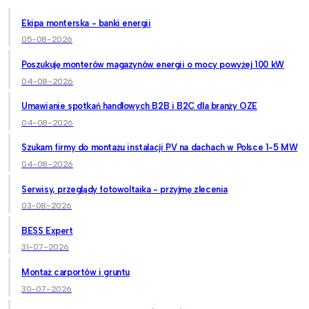
Ekipa monterska - banki energii
05-08-2026
Poszukuję monterów magazynów energii o mocy powyżej 100 kW
04-08-2026
Umawianie spotkań handlowych B2B i B2C dla branży OZE
04-08-2026
Szukam firmy do montażu instalacji PV na dachach w Polsce 1-5 MW
04-08-2026
Serwisy, przeglądy fotowoltaika - przyjmę zlecenia
03-08-2026
BESS Expert
31-07-2026
Montaż carportów i gruntu
30-07-2026