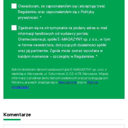
Oświadczam, że zapoznałam/em się i akceptuję treść
Regulaminu oraz zapoznałam/em się z Polityką
prywatności. *
Zgadzam się na otrzymywanie na podany adres e-mail
informacji handlowych od wydawcy portalu
Gramwzielone.pl, spółki E-MAGAZYNY sp. z o.o., w tym
w formie newslettera, dotyczących działalności spółki
oraz jej partnerów. Zgoda może zostać wycofana w
każdym momencie – szczegóły w Regulaminie. *
Administratorem danych osobowych jest E-MAGAZYNY sp. z o.o. z
siedzibą w Warszawie, ul. Szturmowa 2, 02-678 Warszawa. Więcej
informacji o przetwarzaniu danych osobowych oraz przysługujących
Państwu prawach znajduje się w
Regulaminie
oraz w
Polityce
prywatności
.
Komentarze