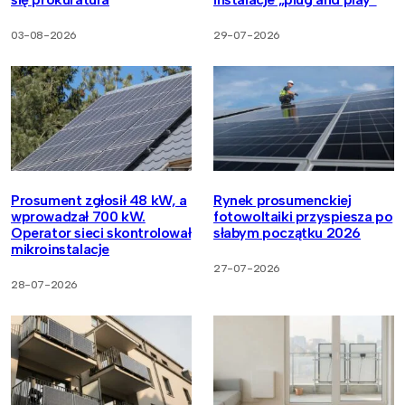
03-08-2026
29-07-2026
Prosument zgłosił 48 kW, a
Rynek prosumenckiej
wprowadzał 700 kW.
fotowoltaiki przyspiesza po
Operator sieci skontrolował
słabym początku 2026
mikroinstalacje
27-07-2026
28-07-2026