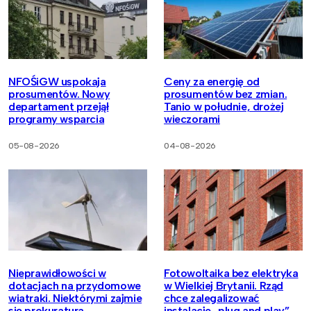
NFOŚiGW uspokaja
Ceny za energię od
prosumentów. Nowy
prosumentów bez zmian.
departament przejął
Tanio w południe, drożej
programy wsparcia
wieczorami
05-08-2026
04-08-2026
Nieprawidłowości w
Fotowoltaika bez elektryka
dotacjach na przydomowe
w Wielkiej Brytanii. Rząd
wiatraki. Niektórymi zajmie
chce zalegalizować
się prokuratura
instalacje „plug and play”