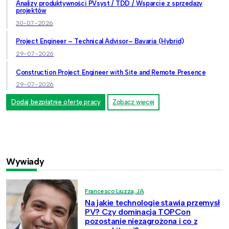
Analizy produktywności PVsyst / TDD / Wsparcie z sprzedaży
projektów
30-07-2026
Project Engineer – Technical Advisor– Bavaria (Hybrid)
29-07-2026
Construction Project Engineer with Site and Remote Presence
29-07-2026
Dodaj bezpłatnie ofertę pracy
Zobacz więcej
Wywiady
Francesco Liuzza, JA
Na jakie technologie stawia przemysł
PV? Czy dominacja TOPCon
pozostanie niezagrożona i co z