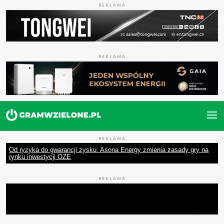
REKLAMA
REKLAMA
REKLAMA
Od ryzyka do gwarancji zysku. Asona Energy zmienia zasady gry na
rynku inwestycji OZE
REKLAMA