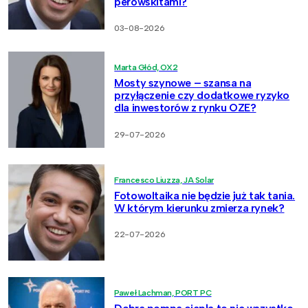
perowskitami?
03-08-2026
Marta Głód, OX2
Mosty szynowe – szansa na
przyłączenie czy dodatkowe ryzyko
dla inwestorów z rynku OZE?
29-07-2026
Francesco Liuzza, JA Solar
Fotowoltaika nie będzie już tak tania.
W którym kierunku zmierza rynek?
22-07-2026
Paweł Lachman, PORT PC