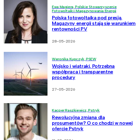
Ewa Magiera, Polskie Stowarzyszenie
Fotowoltaiki i Magazynowania Energii
Polska fotowoltaika pod presją.
Magazyny energii stają się warunkiem
rentowności PV
28-05-2026
Weronika Kupczyk, PSEW
Wojsko i wiatraki. Potrzebna
współpraca i transparentne
procedury
27-05-2026
Kacper Raszkiewicz, Pstryk
Rewolucyjna zmiana dla
prosumentów? O co chodzi w nowej
ofercie Pstryk