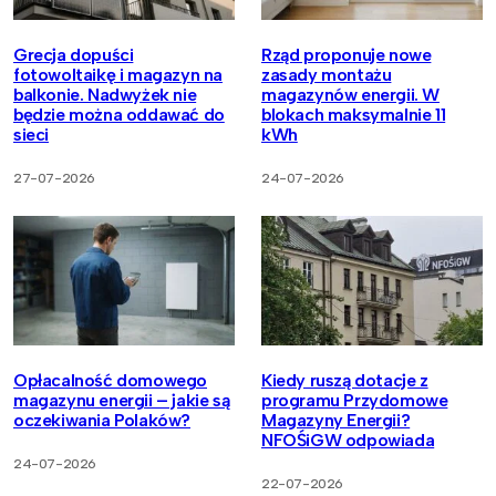
Grecja dopuści
Rząd proponuje nowe
fotowoltaikę i magazyn na
zasady montażu
balkonie. Nadwyżek nie
magazynów energii. W
będzie można oddawać do
blokach maksymalnie 11
sieci
kWh
27-07-2026
24-07-2026
Opłacalność domowego
Kiedy ruszą dotacje z
magazynu energii – jakie są
programu Przydomowe
oczekiwania Polaków?
Magazyny Energii?
NFOŚiGW odpowiada
24-07-2026
22-07-2026