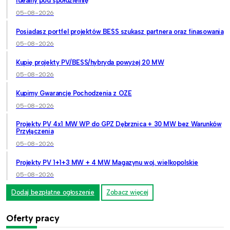
idealny pod spółdzielnię
05-08-2026
Posiadasz portfel projektów BESS szukasz partnera oraz finasowania
05-08-2026
Kupię projekty PV/BESS/hybryda powyżej 20 MW
05-08-2026
Kupimy Gwarancje Pochodzenia z OZE
05-08-2026
Projekty PV 4x1 MW WP do GPZ Dębrznica + 30 MW bez Warunków
Przyłączenia
05-08-2026
Projekty PV 1+1+3 MW + 4 MW Magazynu woj. wielkopolskie
05-08-2026
Dodaj bezpłatne ogłoszenie
Zobacz więcej
Oferty pracy