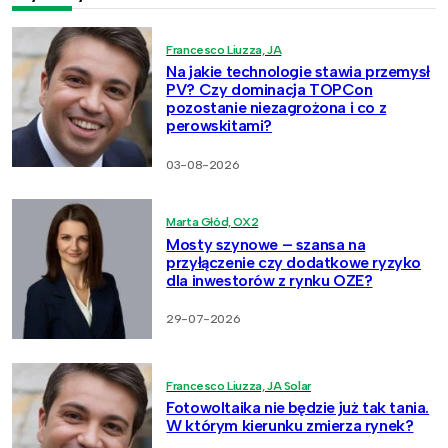
Francesco Liuzza, JA
Na jakie technologie stawia przemysł
PV? Czy dominacja TOPCon
pozostanie niezagrożona i co z
perowskitami?
03-08-2026
Marta Głód, OX2
Mosty szynowe – szansa na
przyłączenie czy dodatkowe ryzyko
dla inwestorów z rynku OZE?
29-07-2026
Francesco Liuzza, JA Solar
Fotowoltaika nie będzie już tak tania.
W którym kierunku zmierza rynek?