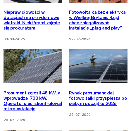
Nieprawidłowości w
Fotowoltaika bez elektryka
dotacjach na przydomowe
w Wielkiej Brytanii. Rząd
wiatraki. Niektórymi zajmie
chce zalegalizować
się prokuratura
instalacje „plug and play”
03-08-2026
29-07-2026
Prosument zgłosił 48 kW, a
Rynek prosumenckiej
wprowadzał 700 kW.
fotowoltaiki przyspiesza po
Operator sieci skontrolował
słabym początku 2026
mikroinstalacje
27-07-2026
28-07-2026