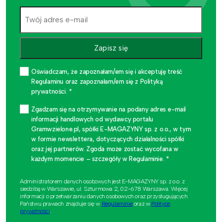
Zapisz się
Oświadczam, że zapoznałam/em się i akceptuję treść
Regulaminu oraz zapoznałam/em się z Polityką
prywatności. *
Zgadzam się na otrzymywanie na podany adres e-mail
informacji handlowych od wydawcy portalu
Gramwzielone.pl, spółki E-MAGAZYNY sp. z o.o., w tym
w formie newslettera, dotyczących działalności spółki
oraz jej partnerów. Zgoda może zostać wycofana w
każdym momencie – szczegóły w Regulaminie. *
Administratorem danych osobowych jest E-MAGAZYNY sp. z o.o. z
siedzibą w Warszawie, ul. Szturmowa 2, 02-678 Warszawa. Więcej
informacji o przetwarzaniu danych osobowych oraz przysługujących
Państwu prawach znajduje się w
Regulaminie
oraz w
Polityce
prywatności
.