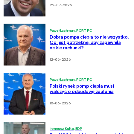
22-07-2026
Paweł Lachman, PORT PC
Dobra pompa ciepła to nie wszystko.
Co jest potrzebne, aby zapewniła
niskie rachunki?
12-06-2026
Paweł Lachman, PORT PC
Polski rynek pomp ciepła musi
walczyć o odbudowę zaufania
10-06-2026
Ireneusz Kulka, EDP