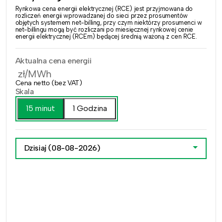
Rynkowa cena energii elektrycznej (RCE) jest przyjmowana do
rozliczeń energii wprowadzanej do sieci przez prosumentów
objętych systemem net-billing, przy czym niektórzy prosumenci w
net-billingu mogą być rozliczani po miesięcznej rynkowej cenie
energii elektrycznej (RCEm) będącej średnią ważoną z cen RCE.
Aktualna cena energii
zł/MWh
Cena netto (bez VAT)
Skala
15 minut
1 Godzina
Dzisiaj
(08-08-2026)