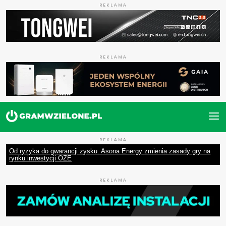
REKLAMA
REKLAMA
REKLAMA
Od ryzyka do gwarancji zysku. Asona Energy zmienia zasady gry na
rynku inwestycji OZE
REKLAMA