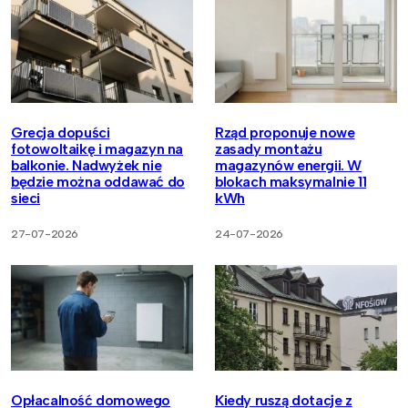
Grecja dopuści
Rząd proponuje nowe
fotowoltaikę i magazyn na
zasady montażu
balkonie. Nadwyżek nie
magazynów energii. W
będzie można oddawać do
blokach maksymalnie 11
sieci
kWh
27-07-2026
24-07-2026
Opłacalność domowego
Kiedy ruszą dotacje z