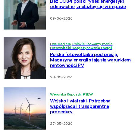
Bez UC84 polski rynek energetyki
odnawialnej znalazłby się w impasie
09-06-2026
Ewa Magiera, Polskie Stowarzyszenie
Fotowoltaiki i Magazynowania Energii
Polska fotowoltaika pod presją.
Magazyny energii stają się warunkiem
rentowności PV
28-05-2026
Weronika Kupczyk, PSEW
Wojsko i wiatraki. Potrzebna
współpraca i transparentne
procedury
27-05-2026