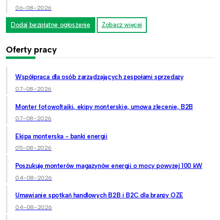
06-08-2026
Dodaj bezpłatne ogłoszenie
Zobacz więcej
Oferty pracy
Współpraca dla osób zarządzających zespołami sprzedaży
07-08-2026
Monter fotowoltaiki, ekipy monterskie, umowa zlecenie, B2B
07-08-2026
Ekipa monterska - banki energii
05-08-2026
Poszukuję monterów magazynów energii o mocy powyżej 100 kW
04-08-2026
Umawianie spotkań handlowych B2B i B2C dla branży OZE
04-08-2026