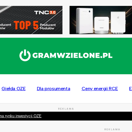
Giełda OZE
Dla prosumenta
Ceny energii RCE
E
REKLAMA
na rynku inwestycji OZE
REKLAMA