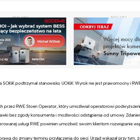
REKLAMA
REKLAMA
, a SOKiK podtrzymał stanowisko UOKiK. Wyrok nie jest prawomocny i RW
 przez RWE Stoen Operator, który umożliwiał operatorowi podwyższeni
 stawki bez zgody konsumenta i możliwości odstąpienia od umowy. Zdani
erowanej usługi RWE powinien umożliwić swoim klientom rozwiązanie ws
rawa do zmiany terminu przyłączenia do sieci. Urząd wskazał przy tym,