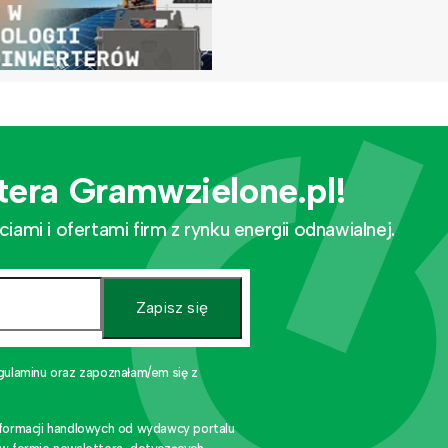
tera Gramwzielone.pl!
mi i ofertami firm z rynku energii odnawialnej.
Zapisz się
gulaminu oraz zapoznałam/em się z
nformacji handlowych od wydawcy portalu