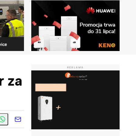
REKLAMA
r za