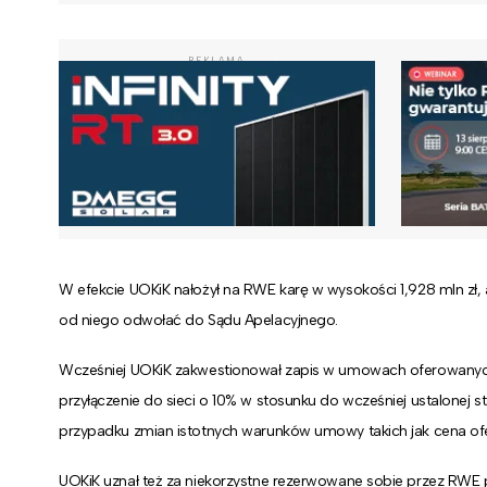
REKLAMA
W efekcie UOKiK nałożył na RWE karę w wysokości 1,928 mln zł
od niego odwołać do Sądu Apelacyjnego.
Wcześniej UOKiK zakwestionował zapis w umowach oferowanych
przyłączenie do sieci o 10% w stosunku do wcześniej ustalonej
przypadku zmian istotnych warunków umowy takich jak cena of
UOKiK uznał też za niekorzystne rezerwowane sobie przez RWE p