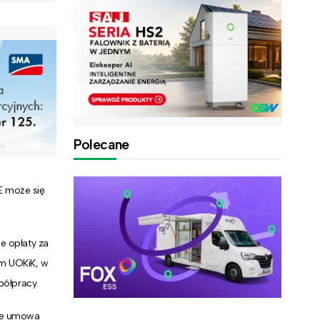
Polecane
E może się
e opłaty za
em UOKiK, w
półpracy.
 że umowa