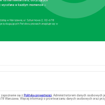
 w formie newslettera, dotyczących
stać wycofana w każdym momencie –
edzibą w Warszawie, ul. Szturmowa 2, 02-678
 przysługujących Państwu prawach znajduje się w
 zapoznanie się z
Polityką prywatności
. Administratorem danych osobowych j
78 Warszawa. Więcej informacji o przetwarzaniu danych osobowych oraz przy