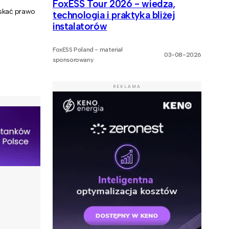
FoxESS Tour 2026 - wiedza,
yskać prawo
technologia i praktyka bliżej
instalatorów
FoxESS Poland - materiał
03-08-2026
sponsorowany
REKLAMA