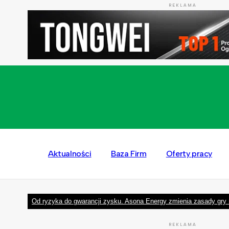
REKLAMA
Aktualności
Baza Firm
Oferty pracy
Od ryzyka do gwarancji zysku. Asona Energy zmienia zasady gry 
REKLAMA