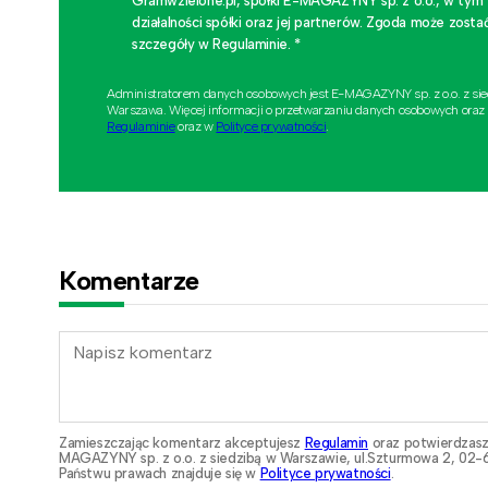
Gramwzielone.pl, spółki E-MAGAZYNY sp. z o.o., w tym
działalności spółki oraz jej partnerów. Zgoda może zo
szczegóły w Regulaminie. *
Administratorem danych osobowych jest E-MAGAZYNY sp. z o.o. z si
Warszawa. Więcej informacji o przetwarzaniu danych osobowych oraz
Regulaminie
oraz w
Polityce prywatności
.
Komentarze
Zamieszczając komentarz akceptujesz
Regulamin
oraz potwierdzasz
MAGAZYNY sp. z o.o. z siedzibą w Warszawie, ul.Szturmowa 2, 02-6
Państwu prawach znajduje się w
Polityce prywatności
.