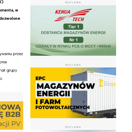
K)
REKLAMA
umenta, w
edozwolone
ywaniu przez
pnie
REKLAMA
emat grupy
o.
REKLAMA