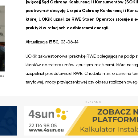
{więcej}Sąd Ochrony Konkurencji i Konsumentów (SOKi
podtrzymał decyzję Urzędu Ochrony Konkurencji i Kons
której UOKiK uznał, że RWE Stoen Operator stosuje ni
praktyki w relacjach z odbiorcami energii.
Aktualizacja 15.50, 03-06-14
UOKiK zakwestionował praktykę RWE polegającą na podpis
klientów operatora umów z pustymi miejscami, które nastę
uzupełniał przedstawiciel RWE. Chodziło m.in. o dane na t
ess
taryfowej, mocy przyłączeniowej czy okresu rozliczenioweg
REKLAMA