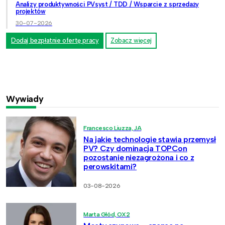
Analizy produktywności PVsyst / TDD / Wsparcie z sprzedaży
projektów
30-07-2026
Dodaj bezpłatnie ofertę pracy
Zobacz więcej
Wywiady
Francesco Liuzza, JA
Na jakie technologie stawia przemysł
PV? Czy dominacja TOPCon
pozostanie niezagrożona i co z
perowskitami?
03-08-2026
Marta Głód, OX2