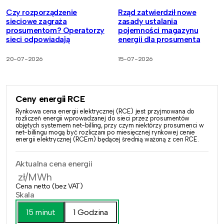
Czy rozporządzenie
Rząd zatwierdził nowe
sieciowe zagraża
zasady ustalania
prosumentom? Operatorzy
pojemności magazynu
sieci odpowiadają
energii dla prosumenta
20-07-2026
15-07-2026
Ceny energii RCE
Rynkowa cena energii elektrycznej (RCE) jest przyjmowana do
rozliczeń energii wprowadzanej do sieci przez prosumentów
objętych systemem net-billing, przy czym niektórzy prosumenci w
net-billingu mogą być rozliczani po miesięcznej rynkowej cenie
energii elektrycznej (RCEm) będącej średnią ważoną z cen RCE.
Aktualna cena energii
zł/MWh
Cena netto (bez VAT)
Skala
15 minut
1 Godzina