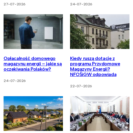
27-07-2026
24-07-2026
Opłacalność domowego
Kiedy ruszą dotacje z
magazynu energii – jakie są
programu Przydomowe
oczekiwania Polaków?
Magazyny Energii?
NFOŚiGW odpowiada
24-07-2026
22-07-2026