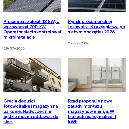
Prosument zgłosił 48 kW, a
Rynek prosumenckiej
wprowadzał 700 kW.
fotowoltaiki przyspiesza po
Operator sieci skontrolował
słabym początku 2026
mikroinstalacje
27-07-2026
28-07-2026
Grecja dopuści
Rząd proponuje nowe
fotowoltaikę i magazyn na
zasady montażu
balkonie. Nadwyżek nie
magazynów energii. W
będzie można oddawać do
blokach maksymalnie 11
sieci
kWh