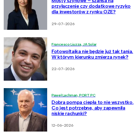
Mosty szynowe – szansa na
przyłączenie czy dodatkowe ryzyko
dla inwestorów z rynku OZE?
29-07-2026
Francesco Liuzza, JA Solar
Fotowoltaika nie będzie już tak tania.
W którym kierunku zmierza rynek?
22-07-2026
Paweł Lachman, PORT PC
Dobra pompa ciepła to nie wszystko.
Co jest potrzebne, aby zapewniła
niskie rachunki?
12-06-2026