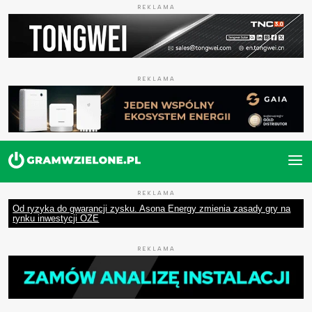
REKLAMA
REKLAMA
REKLAMA
Od ryzyka do gwarancji zysku. Asona Energy zmienia zasady gry na
rynku inwestycji OZE
REKLAMA