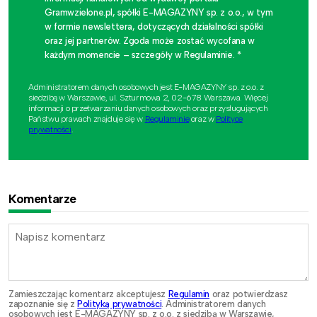
Gramwzielone.pl, spółki E-MAGAZYNY sp. z o.o., w tym
w formie newslettera, dotyczących działalności spółki
oraz jej partnerów. Zgoda może zostać wycofana w
każdym momencie – szczegóły w Regulaminie. *
Administratorem danych osobowych jest E-MAGAZYNY sp. z o.o. z
siedzibą w Warszawie, ul. Szturmowa 2, 02-678 Warszawa. Więcej
informacji o przetwarzaniu danych osobowych oraz przysługujących
Państwu prawach znajduje się w
Regulaminie
oraz w
Polityce
prywatności
.
Komentarze
Zamieszczając komentarz akceptujesz
Regulamin
oraz potwierdzasz
zapoznanie się z
Polityką prywatności
. Administratorem danych
osobowych jest E-MAGAZYNY sp. z o.o. z siedzibą w Warszawie,