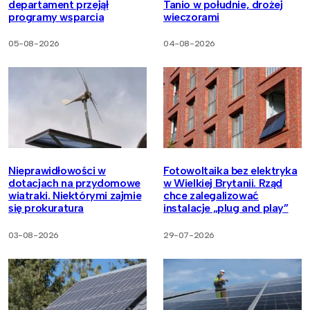
departament przejął
Tanio w południe, drożej
programy wsparcia
wieczorami
05-08-2026
04-08-2026
Nieprawidłowości w
Fotowoltaika bez elektryka
dotacjach na przydomowe
w Wielkiej Brytanii. Rząd
wiatraki. Niektórymi zajmie
chce zalegalizować
się prokuratura
instalacje „plug and play”
03-08-2026
29-07-2026