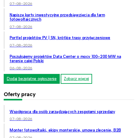
07-08-2026
Napiszę karty inwestycyjne przedsięwzięcia dla farm
fotowoltaicznych
07-08-2026
Portfel projektów PV | SN, krótkie trasy przyłączeniowe
07-08-2026
Poszukujemy projektów Data Center o mocy 100–200 MW na
terenie całej Polski
06-08-2026
Dodaj bezpłatne ogłoszenie
Zobacz więcej
Oferty pracy
Współpraca dla osób zarządzających zespołami sprzedaży
07-08-2026
Monter fotowoltaiki, ekipy monterskie, umowa zlecenie, B2B
07-08-2026