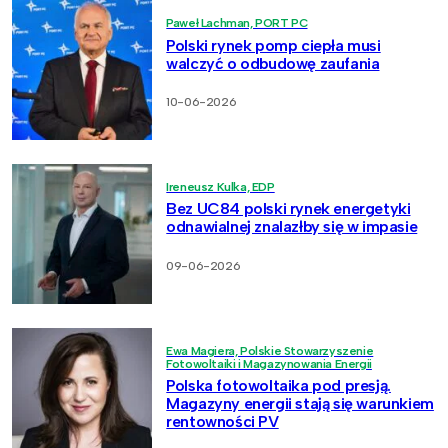
Paweł Lachman, PORT PC
Polski rynek pomp ciepła musi
walczyć o odbudowę zaufania
10-06-2026
Ireneusz Kulka, EDP
Bez UC84 polski rynek energetyki
odnawialnej znalazłby się w impasie
09-06-2026
Ewa Magiera, Polskie Stowarzyszenie
Fotowoltaiki i Magazynowania Energii
Polska fotowoltaika pod presją.
Magazyny energii stają się warunkiem
rentowności PV