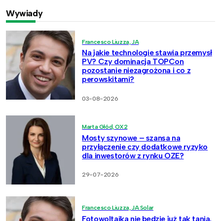
Wywiady
Francesco Liuzza, JA
Na jakie technologie stawia przemysł
PV? Czy dominacja TOPCon
pozostanie niezagrożona i co z
perowskitami?
03-08-2026
Marta Głód, OX2
Mosty szynowe – szansa na
przyłączenie czy dodatkowe ryzyko
dla inwestorów z rynku OZE?
29-07-2026
Francesco Liuzza, JA Solar
Fotowoltaika nie będzie już tak tania.