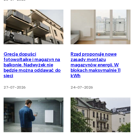
Grecja dopuści
Rząd proponuje nowe
fotowoltaikę i magazyn na
zasady montażu
balkonie. Nadwyżek nie
magazynów energii. W
będzie można oddawać do
blokach maksymalnie 11
sieci
kWh
27-07-2026
24-07-2026