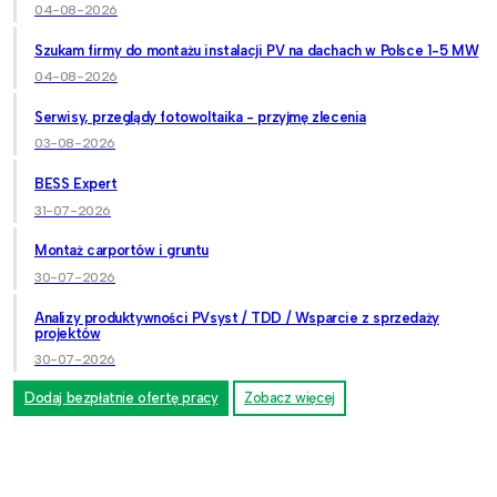
04-08-2026
Szukam firmy do montażu instalacji PV na dachach w Polsce 1-5 MW
04-08-2026
Serwisy, przeglądy fotowoltaika - przyjmę zlecenia
03-08-2026
BESS Expert
31-07-2026
Montaż carportów i gruntu
30-07-2026
Analizy produktywności PVsyst / TDD / Wsparcie z sprzedaży
projektów
30-07-2026
Dodaj bezpłatnie ofertę pracy
Zobacz więcej