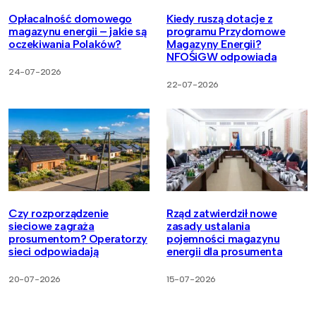
Opłacalność domowego
Kiedy ruszą dotacje z
magazynu energii – jakie są
programu Przydomowe
oczekiwania Polaków?
Magazyny Energii?
NFOŚiGW odpowiada
24-07-2026
22-07-2026
Czy rozporządzenie
Rząd zatwierdził nowe
sieciowe zagraża
zasady ustalania
prosumentom? Operatorzy
pojemności magazynu
sieci odpowiadają
energii dla prosumenta
20-07-2026
15-07-2026