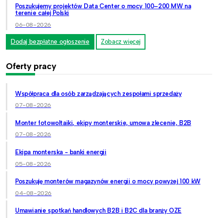
Poszukujemy projektów Data Center o mocy 100–200 MW na
terenie całej Polski
06-08-2026
Dodaj bezpłatne ogłoszenie
Zobacz więcej
Oferty pracy
Współpraca dla osób zarządzających zespołami sprzedaży
07-08-2026
Monter fotowoltaiki, ekipy monterskie, umowa zlecenie, B2B
07-08-2026
Ekipa monterska - banki energii
05-08-2026
Poszukuję monterów magazynów energii o mocy powyżej 100 kW
04-08-2026
Umawianie spotkań handlowych B2B i B2C dla branży OZE