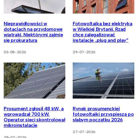
Nieprawidłowości w
Fotowoltaika bez elektryka
dotacjach na przydomowe
w Wielkiej Brytanii. Rząd
wiatraki. Niektórymi zajmie
chce zalegalizować
się prokuratura
instalacje „plug and play”
03-08-2026
29-07-2026
Prosument zgłosił 48 kW, a
Rynek prosumenckiej
wprowadzał 700 kW.
fotowoltaiki przyspiesza po
Operator sieci skontrolował
słabym początku 2026
mikroinstalacje
27-07-2026
28-07-2026