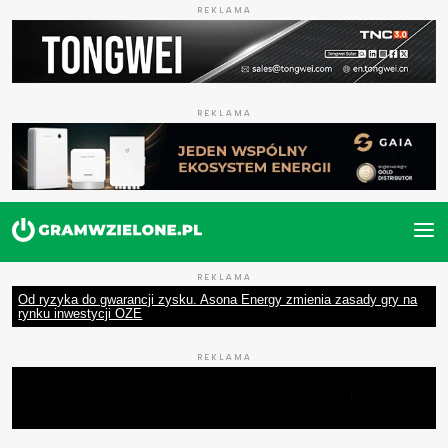
REKLAMA
REKLAMA
REKLAMA
Od ryzyka do gwarancji zysku. Asona Energy zmienia zasady gry na
rynku inwestycji OZE
REKLAMA