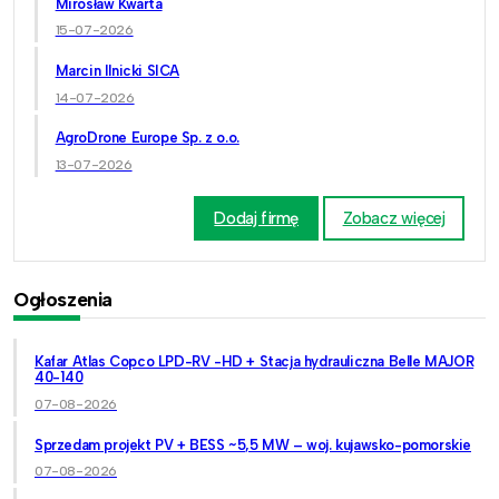
Mirosław Kwarta
15-07-2026
Marcin Ilnicki SICA
14-07-2026
AgroDrone Europe Sp. z o.o.
13-07-2026
Dodaj firmę
Zobacz więcej
Ogłoszenia
Kafar Atlas Copco LPD-RV -HD + Stacja hydrauliczna Belle MAJOR
40-140
07-08-2026
Sprzedam projekt PV + BESS ~5,5 MW – woj. kujawsko-pomorskie
07-08-2026