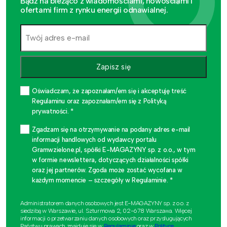
Bądź na bieżąco z wiadomościami, nowościami i
ofertami firm z rynku energii odnawialnej.
Zapisz się
Oświadczam, że zapoznałam/em się i akceptuję treść
Regulaminu oraz zapoznałam/em się z Polityką
prywatności. *
Zgadzam się na otrzymywanie na podany adres e-mail
informacji handlowych od wydawcy portalu
Gramwzielone.pl, spółki E-MAGAZYNY sp. z o.o., w tym
w formie newslettera, dotyczących działalności spółki
oraz jej partnerów. Zgoda może zostać wycofana w
każdym momencie – szczegóły w Regulaminie. *
Administratorem danych osobowych jest E-MAGAZYNY sp. z o.o. z
siedzibą w Warszawie, ul. Szturmowa 2, 02-678 Warszawa. Więcej
informacji o przetwarzaniu danych osobowych oraz przysługujących
Państwu prawach znajduje się w
Regulaminie
oraz w
Polityce