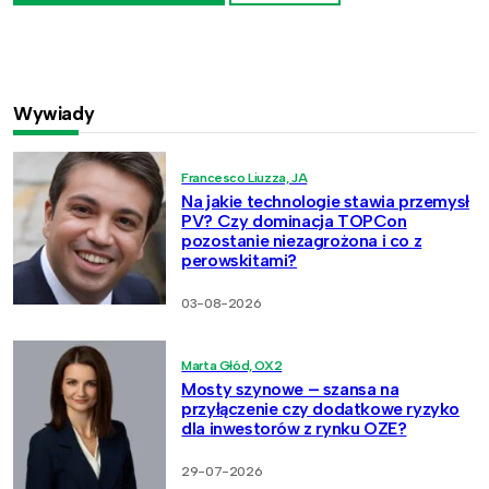
Wywiady
Francesco Liuzza, JA
Na jakie technologie stawia przemysł
PV? Czy dominacja TOPCon
pozostanie niezagrożona i co z
perowskitami?
03-08-2026
Marta Głód, OX2
Mosty szynowe – szansa na
przyłączenie czy dodatkowe ryzyko
dla inwestorów z rynku OZE?
29-07-2026