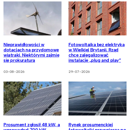
Nieprawidłowości w
Fotowoltaika bez elektryka
dotacjach na przydomowe
w Wielkiej Brytanii. Rząd
wiatraki. Niektórymi zajmie
chce zalegalizować
się prokuratura
instalacje „plug and play”
03-08-2026
29-07-2026
Prosument zgłosił 48 kW, a
Rynek prosumenckiej
wprowadzał 700 kW.
fotowoltaiki przyspiesza po