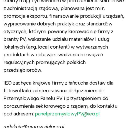
efekty mają być wkładem w porozumienie sektorowe
z administracją rządową, planowana jest m.in.
promocja eksportu, finansowanie produkcji urządzeń,
wypracowanie dobrych praktyk oraz standardów
etycznych, którymi powinny kierować się firmy z
branży PV, wskazanie udziału materiałów i usług
lokalnych (ang. local content) w wytwarzanych
produktach w celu wprowadzenia rozwiązań
regulacyjnych promujących polskich
przedsiębiorców.
IEO zachęca krajowe firmy z łańcucha dostaw dla
fotowoltaiki zainteresowane dołączeniem do
Przemysłowego Panelu PV i przystąpieniem do
porozumienia sektorowego z rządem, do kontaktu
pod adresem:
panelprzemyslowyPV@ieo.pl
redakcja@gramwzielone.pl