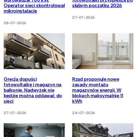
Operator sieci skontrolował
słabym początku 2026
mikroinstalacje
27-07-2026
28-07-2026
Grecja dopuści
Rząd proponuje nowe
fotowoltaikę i magazyn na
zasady montażu
balkonie. Nadwyżek nie
magazynów energii. W
będzie można oddawać do
blokach maksymalnie 11
sieci
kWh
27-07-2026
24-07-2026