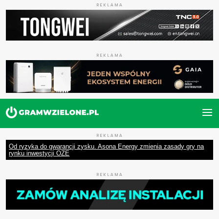
REKLAMA
REKLAMA
REKLAMA
Od ryzyka do gwarancji zysku. Asona Energy zmienia zasady gry na
rynku inwestycji OZE
REKLAMA