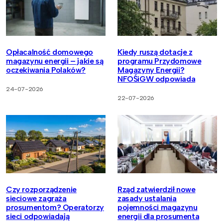
Opłacalność domowego
Kiedy ruszą dotacje z
magazynu energii – jakie są
programu Przydomowe
oczekiwania Polaków?
Magazyny Energii?
NFOŚiGW odpowiada
24-07-2026
22-07-2026
Czy rozporządzenie
Rząd zatwierdził nowe
sieciowe zagraża
zasady ustalania
prosumentom? Operatorzy
pojemności magazynu
sieci odpowiadają
energii dla prosumenta