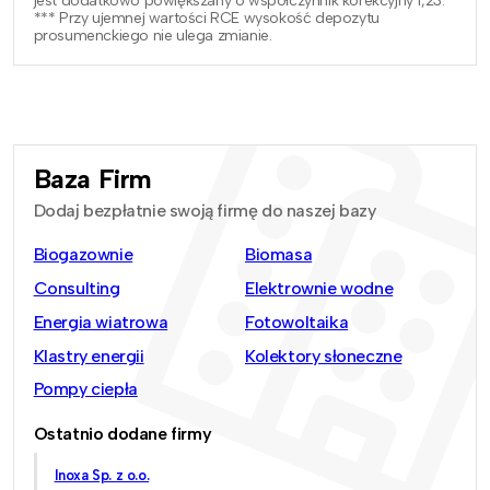
jest dodatkowo powiększany o współczynnik korekcyjny 1,23.
*** Przy ujemnej wartości RCE wysokość depozytu
prosumenckiego nie ulega zmianie.
Baza Firm
Dodaj bezpłatnie swoją firmę do naszej bazy
Biogazownie
Biomasa
Consulting
Elektrownie wodne
Energia wiatrowa
Fotowoltaika
Klastry energii
Kolektory słoneczne
Pompy ciepła
Ostatnio dodane firmy
Inoxa Sp. z o.o.