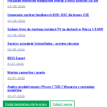
Poszukuję monterów magazynów energii o mocy powyżej 100 kW
04-08-2026
Umawianie spotkań handlowych B2B i B2C dla branży OZE
04-08-2026
Szukam firmy do montażu instalacji PV na dachach w Polsce 1-5 MW
04-08-2026
Serwisy, przeglądy fotowoltaika - przyjmę zlecenia
03-08-2026
BESS Expert
31-07-2026
Montaż carportów i gruntu
30-07-2026
Analizy produktywności PVsyst / TDD / Wsparcie z sprzedaży
projektów
30-07-2026
Dodaj bezpłatnie ofertę pracy
Zobacz więcej