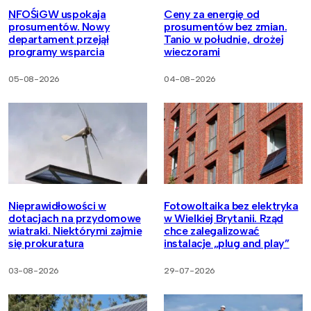
NFOŚiGW uspokaja
Ceny za energię od
prosumentów. Nowy
prosumentów bez zmian.
departament przejął
Tanio w południe, drożej
programy wsparcia
wieczorami
05-08-2026
04-08-2026
Nieprawidłowości w
Fotowoltaika bez elektryka
dotacjach na przydomowe
w Wielkiej Brytanii. Rząd
wiatraki. Niektórymi zajmie
chce zalegalizować
się prokuratura
instalacje „plug and play”
03-08-2026
29-07-2026