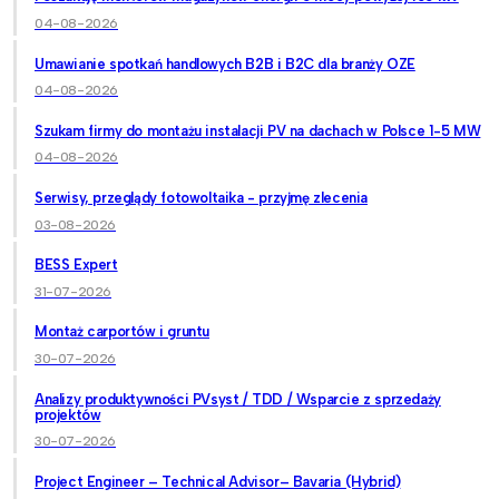
04-08-2026
Umawianie spotkań handlowych B2B i B2C dla branży OZE
04-08-2026
Szukam firmy do montażu instalacji PV na dachach w Polsce 1-5 MW
04-08-2026
Serwisy, przeglądy fotowoltaika - przyjmę zlecenia
03-08-2026
BESS Expert
31-07-2026
Montaż carportów i gruntu
30-07-2026
Analizy produktywności PVsyst / TDD / Wsparcie z sprzedaży
projektów
30-07-2026
Project Engineer – Technical Advisor– Bavaria (Hybrid)