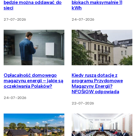
będzie można oddawać do
blokach maksymalnie 11
sieci
kWh
27-07-2026
24-07-2026
Opłacalność domowego
Kiedy ruszą dotacje z
magazynu energii – jakie są
programu Przydomowe
oczekiwania Polaków?
Magazyny Energii?
NFOŚiGW odpowiada
24-07-2026
22-07-2026