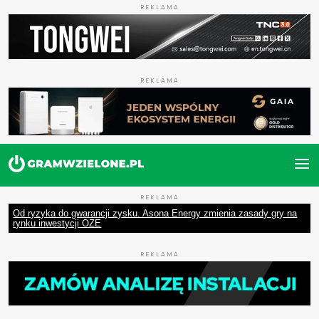
REKLAMA
REKLAMA
REKLAMA
Od ryzyka do gwarancji zysku. Asona Energy zmienia zasady gry na
rynku inwestycji OZE
REKLAMA