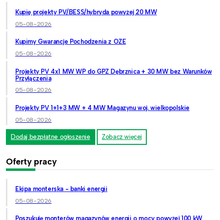
Kupię projekty PV/BESS/hybryda powyżej 20 MW
05-08-2026
Kupimy Gwarancje Pochodzenia z OZE
05-08-2026
Projekty PV 4x1 MW WP do GPZ Dębrznica + 30 MW bez Warunków
Przyłączenia
05-08-2026
Projekty PV 1+1+3 MW + 4 MW Magazynu woj. wielkopolskie
05-08-2026
Dodaj bezpłatne ogłoszenie
Zobacz więcej
Oferty pracy
Ekipa monterska - banki energii
05-08-2026
Poszukuję monterów magazynów energii o mocy powyżej 100 kW