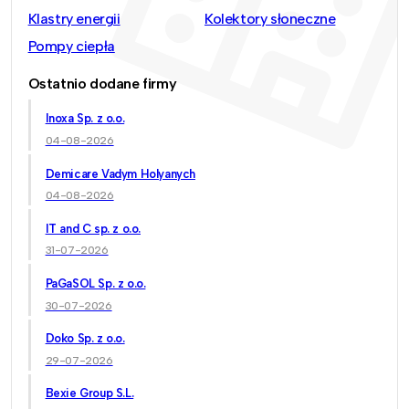
Klastry energii
Kolektory słoneczne
Pompy ciepła
Ostatnio dodane firmy
Inoxa Sp. z o.o.
04-08-2026
Demicare Vadym Holyanych
04-08-2026
IT and C sp. z o.o.
31-07-2026
PaGaSOL Sp. z o.o.
30-07-2026
Doko Sp. z o.o.
29-07-2026
Bexie Group S.L.