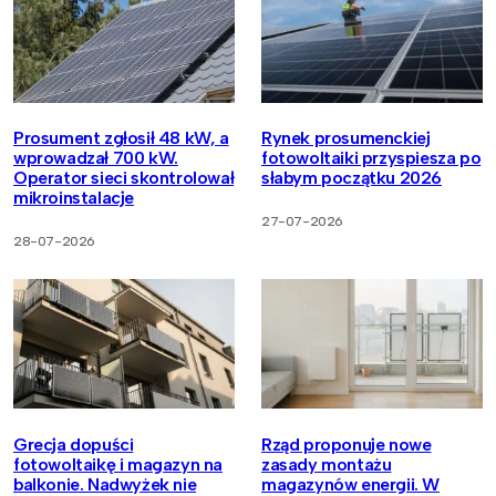
Prosument zgłosił 48 kW, a
Rynek prosumenckiej
wprowadzał 700 kW.
fotowoltaiki przyspiesza po
Operator sieci skontrolował
słabym początku 2026
mikroinstalacje
27-07-2026
28-07-2026
Grecja dopuści
Rząd proponuje nowe
fotowoltaikę i magazyn na
zasady montażu
balkonie. Nadwyżek nie
magazynów energii. W