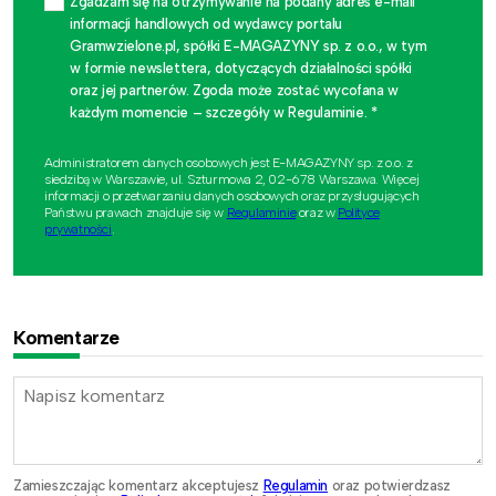
Zgadzam się na otrzymywanie na podany adres e-mail
informacji handlowych od wydawcy portalu
Gramwzielone.pl, spółki E-MAGAZYNY sp. z o.o., w tym
w formie newslettera, dotyczących działalności spółki
oraz jej partnerów. Zgoda może zostać wycofana w
każdym momencie – szczegóły w Regulaminie. *
Administratorem danych osobowych jest E-MAGAZYNY sp. z o.o. z
siedzibą w Warszawie, ul. Szturmowa 2, 02-678 Warszawa. Więcej
informacji o przetwarzaniu danych osobowych oraz przysługujących
Państwu prawach znajduje się w
Regulaminie
oraz w
Polityce
prywatności
.
Komentarze
Zamieszczając komentarz akceptujesz
Regulamin
oraz potwierdzasz