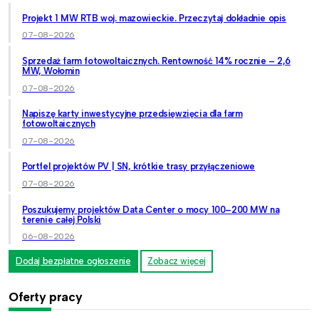
Projekt 1 MW RTB woj. mazowieckie. Przeczytaj dokładnie opis
07-08-2026
Sprzedaż farm fotowoltaicznych. Rentowność 14% rocznie – 2,6
MW, Wołomin
07-08-2026
Napiszę karty inwestycyjne przedsięwzięcia dla farm
fotowoltaicznych
07-08-2026
Portfel projektów PV | SN, krótkie trasy przyłączeniowe
07-08-2026
Poszukujemy projektów Data Center o mocy 100–200 MW na
terenie całej Polski
06-08-2026
Dodaj bezpłatne ogłoszenie
Zobacz więcej
Oferty pracy