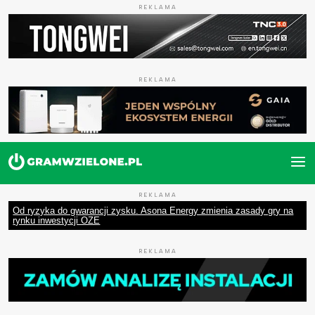
REKLAMA
REKLAMA
REKLAMA
Od ryzyka do gwarancji zysku. Asona Energy zmienia zasady gry na
rynku inwestycji OZE
REKLAMA