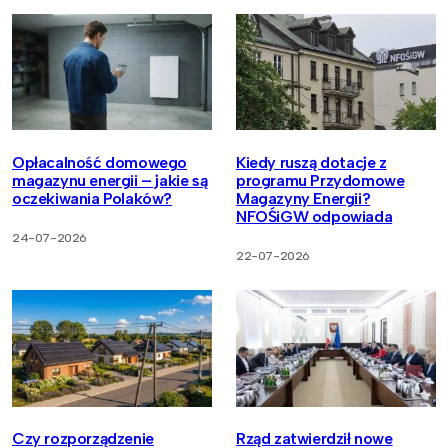
Opłacalność domowego
Kiedy ruszą dotacje z
magazynu energii – jakie są
programu Przydomowe
oczekiwania Polaków?
Magazyny Energii?
NFOŚiGW odpowiada
24-07-2026
22-07-2026
Czy rozporządzenie
Rząd zatwierdził nowe