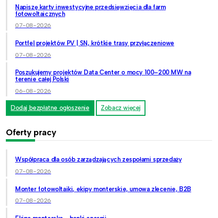
Napiszę karty inwestycyjne przedsięwzięcia dla farm
fotowoltaicznych
07-08-2026
Portfel projektów PV | SN, krótkie trasy przyłączeniowe
07-08-2026
Poszukujemy projektów Data Center o mocy 100–200 MW na
terenie całej Polski
06-08-2026
Dodaj bezpłatne ogłoszenie
Zobacz więcej
Oferty pracy
Współpraca dla osób zarządzających zespołami sprzedaży
07-08-2026
Monter fotowoltaiki, ekipy monterskie, umowa zlecenie, B2B
07-08-2026