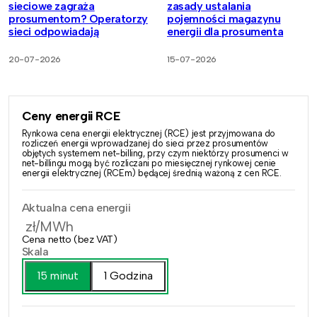
sieciowe zagraża
zasady ustalania
prosumentom? Operatorzy
pojemności magazynu
sieci odpowiadają
energii dla prosumenta
20-07-2026
15-07-2026
Ceny energii RCE
Rynkowa cena energii elektrycznej (RCE) jest przyjmowana do
rozliczeń energii wprowadzanej do sieci przez prosumentów
objętych systemem net-billing, przy czym niektórzy prosumenci w
net-billingu mogą być rozliczani po miesięcznej rynkowej cenie
energii elektrycznej (RCEm) będącej średnią ważoną z cen RCE.
Aktualna cena energii
zł/MWh
Cena netto (bez VAT)
Skala
15 minut
1 Godzina