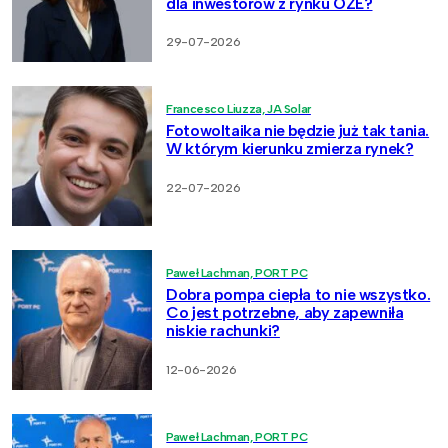
dla inwestorów z rynku OZE?
29-07-2026
Francesco Liuzza, JA Solar
Fotowoltaika nie będzie już tak tania.
W którym kierunku zmierza rynek?
22-07-2026
Paweł Lachman, PORT PC
Dobra pompa ciepła to nie wszystko.
Co jest potrzebne, aby zapewniła
niskie rachunki?
12-06-2026
Paweł Lachman, PORT PC