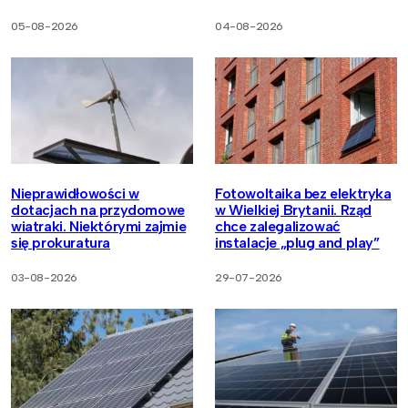
05-08-2026
04-08-2026
Nieprawidłowości w
Fotowoltaika bez elektryka
dotacjach na przydomowe
w Wielkiej Brytanii. Rząd
wiatraki. Niektórymi zajmie
chce zalegalizować
się prokuratura
instalacje „plug and play”
03-08-2026
29-07-2026