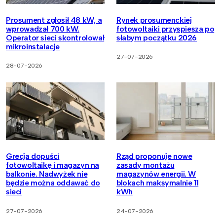
Prosument zgłosił 48 kW, a
Rynek prosumenckiej
wprowadzał 700 kW.
fotowoltaiki przyspiesza po
Operator sieci skontrolował
słabym początku 2026
mikroinstalacje
27-07-2026
28-07-2026
Grecja dopuści
Rząd proponuje nowe
fotowoltaikę i magazyn na
zasady montażu
balkonie. Nadwyżek nie
magazynów energii. W
będzie można oddawać do
blokach maksymalnie 11
sieci
kWh
27-07-2026
24-07-2026