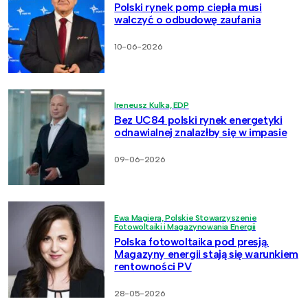
Polski rynek pomp ciepła musi
walczyć o odbudowę zaufania
10-06-2026
Ireneusz Kulka, EDP
Bez UC84 polski rynek energetyki
odnawialnej znalazłby się w impasie
09-06-2026
Ewa Magiera, Polskie Stowarzyszenie
Fotowoltaiki i Magazynowania Energii
Polska fotowoltaika pod presją.
Magazyny energii stają się warunkiem
rentowności PV
28-05-2026