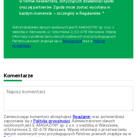
w formie newslettera, dotyczących działalności spółki
oraz jej partnerów. Zgoda może zostać wycofana w
każdym momencie – szczegóły w Regulaminie. *
Administratorem danych osobowych jest E-MAGAZYNY sp. z o.o. z
siedzibą w Warszawie, ul. Szturmowa 2, 02-678 Warszawa. Więcej
informacji o przetwarzaniu danych osobowych oraz przysługujących
Państwu prawach znajduje się w
Regulaminie
oraz w
Polityce
prywatności
.
Komentarze
Zamieszczając komentarz akceptujesz
Regulamin
oraz potwierdzasz
zapoznanie się z
Polityką prywatności
. Administratorem danych
osobowych jest E-MAGAZYNY sp. z o.o. z siedzibą w Warszawie,
ul.Szturmowa 2, 02-678 Warszawa. Więcej informacji o przetwarzaniu
danych osobowych oraz przysługujących Państwu prawach znajduje się w