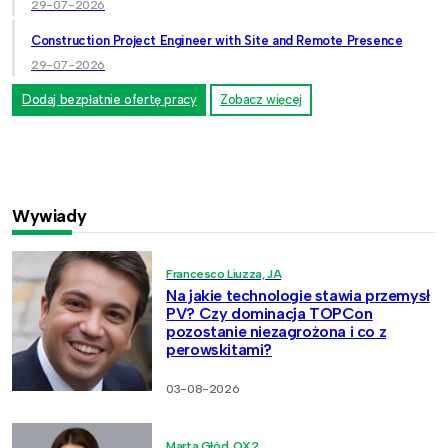
29-07-2026
Construction Project Engineer with Site and Remote Presence
29-07-2026
Dodaj bezpłatnie ofertę pracy
Zobacz więcej
Wywiady
Francesco Liuzza, JA
Na jakie technologie stawia przemysł
PV? Czy dominacja TOPCon
pozostanie niezagrożona i co z
perowskitami?
03-08-2026
Marta Głód, OX2