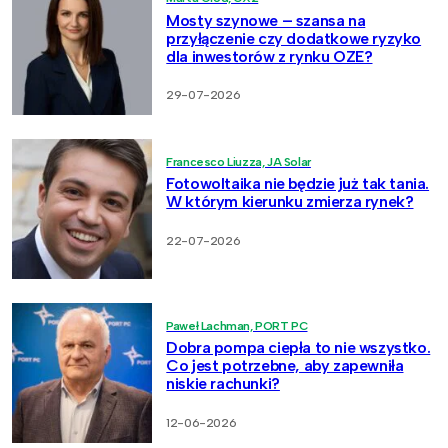
Mosty szynowe – szansa na
przyłączenie czy dodatkowe ryzyko
dla inwestorów z rynku OZE?
29-07-2026
Francesco Liuzza, JA Solar
Fotowoltaika nie będzie już tak tania.
W którym kierunku zmierza rynek?
22-07-2026
Paweł Lachman, PORT PC
Dobra pompa ciepła to nie wszystko.
Co jest potrzebne, aby zapewniła
niskie rachunki?
12-06-2026