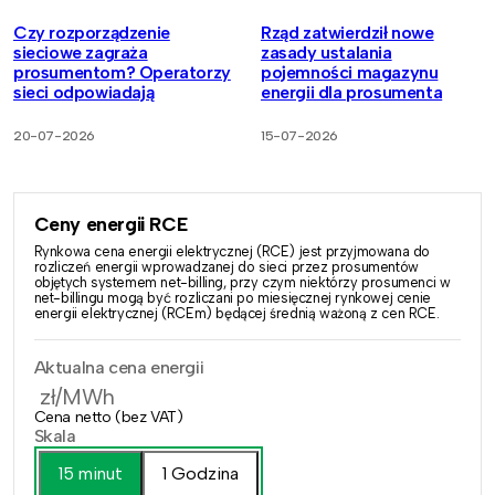
Czy rozporządzenie
Rząd zatwierdził nowe
sieciowe zagraża
zasady ustalania
prosumentom? Operatorzy
pojemności magazynu
sieci odpowiadają
energii dla prosumenta
20-07-2026
15-07-2026
Ceny energii RCE
Rynkowa cena energii elektrycznej (RCE) jest przyjmowana do
rozliczeń energii wprowadzanej do sieci przez prosumentów
objętych systemem net-billing, przy czym niektórzy prosumenci w
net-billingu mogą być rozliczani po miesięcznej rynkowej cenie
energii elektrycznej (RCEm) będącej średnią ważoną z cen RCE.
Aktualna cena energii
zł/MWh
Cena netto (bez VAT)
Skala
15 minut
1 Godzina