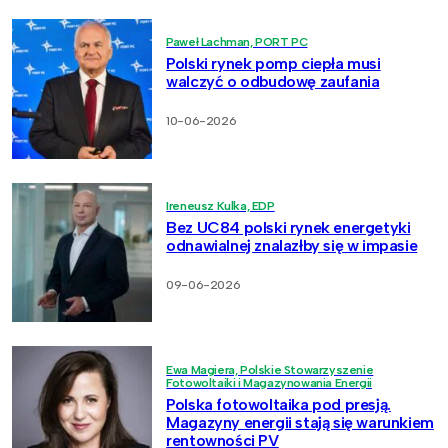
Paweł Lachman, PORT PC
Polski rynek pomp ciepła musi
walczyć o odbudowę zaufania
10-06-2026
Ireneusz Kulka, EDP
Bez UC84 polski rynek energetyki
odnawialnej znalazłby się w impasie
09-06-2026
Ewa Magiera, Polskie Stowarzyszenie
Fotowoltaiki i Magazynowania Energii
Polska fotowoltaika pod presją.
Magazyny energii stają się warunkiem
rentowności PV