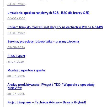
04-08-2026
Umawianie spotkań handlowych B2B i B2C dla branży OZE
04-08-2026
Szukam firmy do montażu instalacji PV na dachach w Polsce 1-5 MW
04-08-2026
Serwisy, przeglądy fotowoltaika - przyjmę zlecenia
03-08-2026
BESS Expert
31-07-2026
Montaż carportów i gruntu
30-07-2026
Analizy produktywności PVsyst / TDD / Wsparcie z sprzedaży
projektów
30-07-2026
Project Engineer – Technical Advisor– Bavaria (Hybrid)