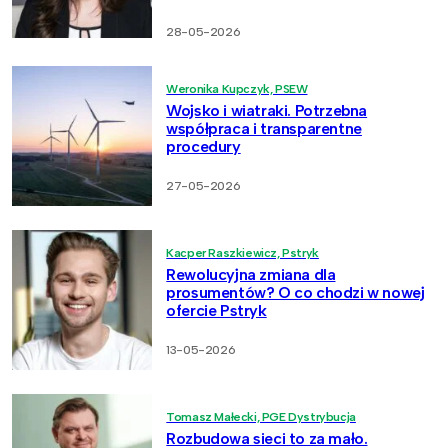
28-05-2026
Weronika Kupczyk, PSEW
Wojsko i wiatraki. Potrzebna
współpraca i transparentne
procedury
27-05-2026
Kacper Raszkiewicz, Pstryk
Rewolucyjna zmiana dla
prosumentów? O co chodzi w nowej
ofercie Pstryk
13-05-2026
Tomasz Małecki, PGE Dystrybucja
Rozbudowa sieci to za mało.