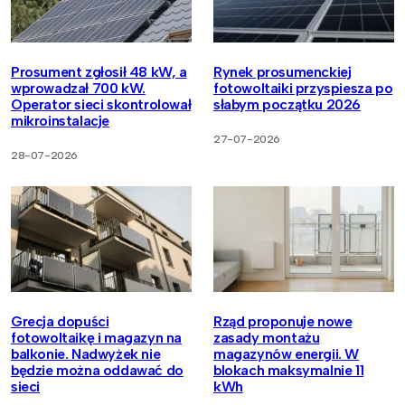
Prosument zgłosił 48 kW, a
Rynek prosumenckiej
wprowadzał 700 kW.
fotowoltaiki przyspiesza po
Operator sieci skontrolował
słabym początku 2026
mikroinstalacje
27-07-2026
28-07-2026
Grecja dopuści
Rząd proponuje nowe
fotowoltaikę i magazyn na
zasady montażu
balkonie. Nadwyżek nie
magazynów energii. W
będzie można oddawać do
blokach maksymalnie 11
sieci
kWh