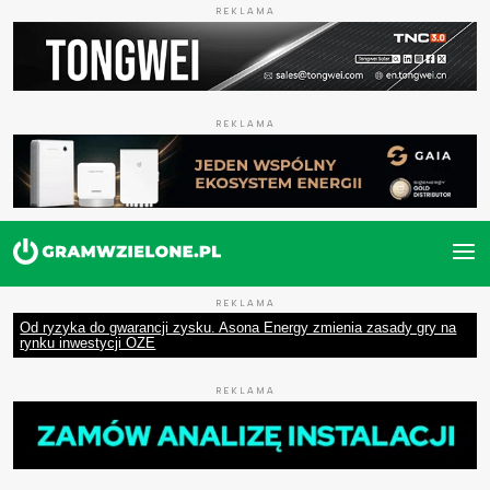
REKLAMA
REKLAMA
REKLAMA
Od ryzyka do gwarancji zysku. Asona Energy zmienia zasady gry na
rynku inwestycji OZE
REKLAMA