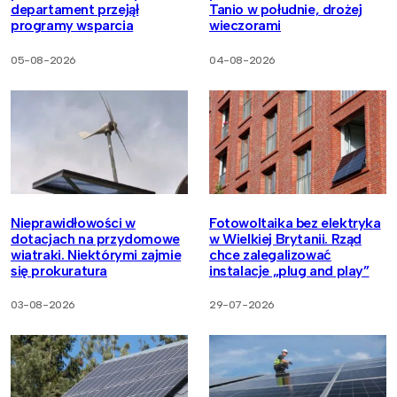
departament przejął
Tanio w południe, drożej
programy wsparcia
wieczorami
05-08-2026
04-08-2026
Nieprawidłowości w
Fotowoltaika bez elektryka
dotacjach na przydomowe
w Wielkiej Brytanii. Rząd
wiatraki. Niektórymi zajmie
chce zalegalizować
się prokuratura
instalacje „plug and play”
03-08-2026
29-07-2026