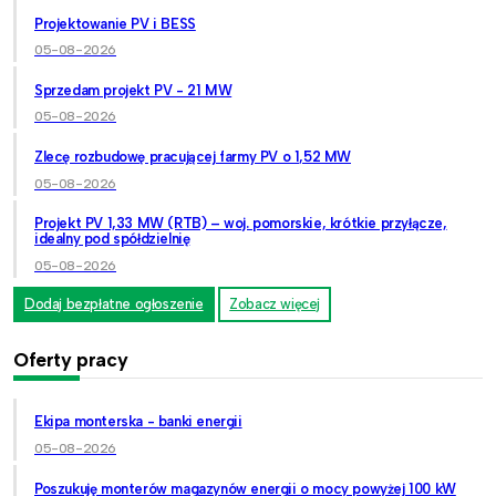
Projektowanie PV i BESS
05-08-2026
Sprzedam projekt PV - 21 MW
05-08-2026
Zlecę rozbudowę pracującej farmy PV o 1,52 MW
05-08-2026
Projekt PV 1,33 MW (RTB) – woj. pomorskie, krótkie przyłącze,
idealny pod spółdzielnię
05-08-2026
Dodaj bezpłatne ogłoszenie
Zobacz więcej
Oferty pracy
Ekipa monterska - banki energii
05-08-2026
Poszukuję monterów magazynów energii o mocy powyżej 100 kW