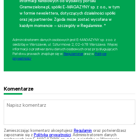
informacji handlowych od wydawcy portalu
Gramwzielone.pl, spółki E-MAGAZYNY sp. z o.o., w tym
w formie newslettera, dotyczących działalności spółki
oraz jej partnerów. Zgoda może zostać wycofana w
każdym momencie – szczegóły w Regulaminie. *
Administratorem danych osobowych jest E-MAGAZYNY sp. z o.o. z
siedzibą w Warszawie, ul. Szturmowa 2, 02-678 Warszawa. Więcej
informacji o przetwarzaniu danych osobowych oraz przysługujących
Państwu prawach znajduje się w
Regulaminie
oraz w
Polityce
prywatności
.
Komentarze
Zamieszczając komentarz akceptujesz
Regulamin
oraz potwierdzasz
zapoznanie się z
Polityką prywatności
. Administratorem danych