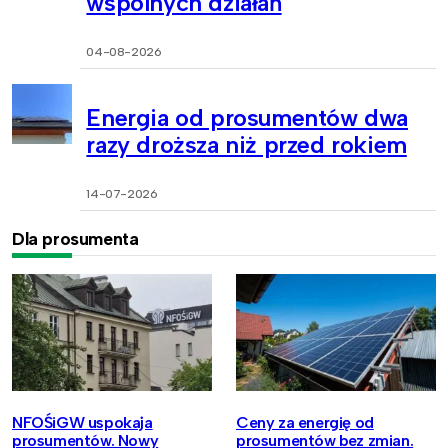
wspólnych działań
04-08-2026
Energia od prosumentów dwa
razy droższa niż przed rokiem
14-07-2026
Dla prosumenta
NFOŚiGW uspokaja
Ceny za energię od
prosumentów. Nowy
prosumentów bez zmian.