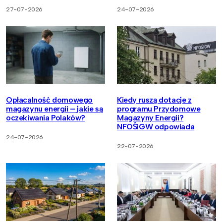
27-07-2026
24-07-2026
Opłacalność domowego
Kiedy ruszą dotacje z
magazynu energii – jakie są
programu Przydomowe
oczekiwania Polaków?
Magazyny Energii?
NFOŚiGW odpowiada
24-07-2026
22-07-2026