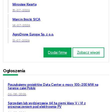
Mirosław Kwarta
15-07-2026
Marcin Ilnicki SICA
14-07-2026
AgroDrone Europe Sp. z o.o.
13-07-2026
Dodaj firmę
Zobacz więcej
Ogłoszenia
Poszukujemy projektów Data Center o mocy 100–200 MW na
terenie całej Polski
06-08-2026
Sprzedam lub wydzierżawię 64 ha ziemi klasy V i VI z
przeznaczeniem pod elektrownię PV