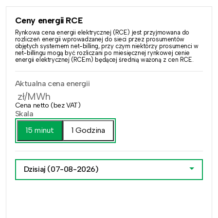
Ceny energii RCE
Rynkowa cena energii elektrycznej (RCE) jest przyjmowana do
rozliczeń energii wprowadzanej do sieci przez prosumentów
objętych systemem net-billing, przy czym niektórzy prosumenci w
net-billingu mogą być rozliczani po miesięcznej rynkowej cenie
energii elektrycznej (RCEm) będącej średnią ważoną z cen RCE.
Aktualna cena energii
zł/MWh
Cena netto (bez VAT)
Skala
15 minut
1 Godzina
Dzisiaj
(07-08-2026)