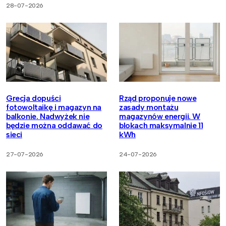
28-07-2026
Grecja dopuści
Rząd proponuje nowe
fotowoltaikę i magazyn na
zasady montażu
balkonie. Nadwyżek nie
magazynów energii. W
będzie można oddawać do
blokach maksymalnie 11
sieci
kWh
27-07-2026
24-07-2026