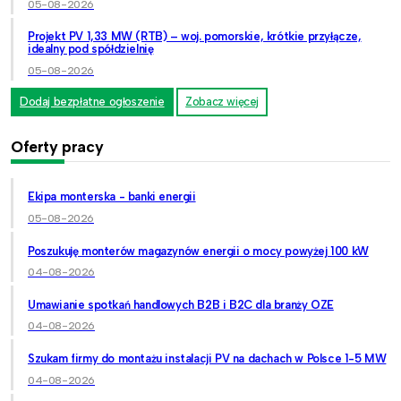
05-08-2026
Projekt PV 1,33 MW (RTB) – woj. pomorskie, krótkie przyłącze,
idealny pod spółdzielnię
05-08-2026
Dodaj bezpłatne ogłoszenie
Zobacz więcej
Oferty pracy
Ekipa monterska - banki energii
05-08-2026
Poszukuję monterów magazynów energii o mocy powyżej 100 kW
04-08-2026
Umawianie spotkań handlowych B2B i B2C dla branży OZE
04-08-2026
Szukam firmy do montażu instalacji PV na dachach w Polsce 1-5 MW
04-08-2026