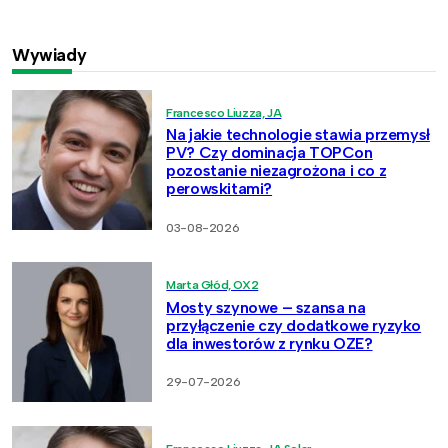
Wywiady
Francesco Liuzza, JA
Na jakie technologie stawia przemysł
PV? Czy dominacja TOPCon
pozostanie niezagrożona i co z
perowskitami?
03-08-2026
Marta Głód, OX2
Mosty szynowe – szansa na
przyłączenie czy dodatkowe ryzyko
dla inwestorów z rynku OZE?
29-07-2026