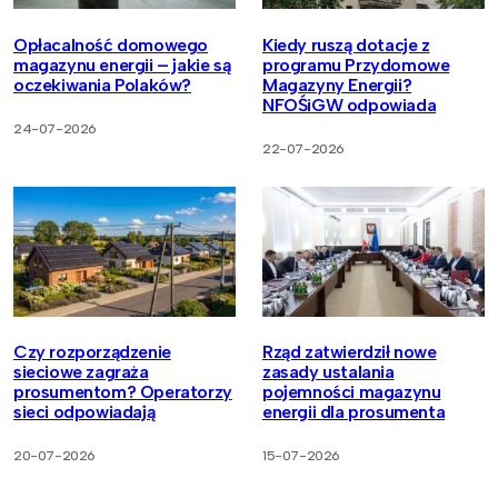
Opłacalność domowego
Kiedy ruszą dotacje z
magazynu energii – jakie są
programu Przydomowe
oczekiwania Polaków?
Magazyny Energii?
NFOŚiGW odpowiada
24-07-2026
22-07-2026
Czy rozporządzenie
Rząd zatwierdził nowe
sieciowe zagraża
zasady ustalania
prosumentom? Operatorzy
pojemności magazynu
sieci odpowiadają
energii dla prosumenta
20-07-2026
15-07-2026