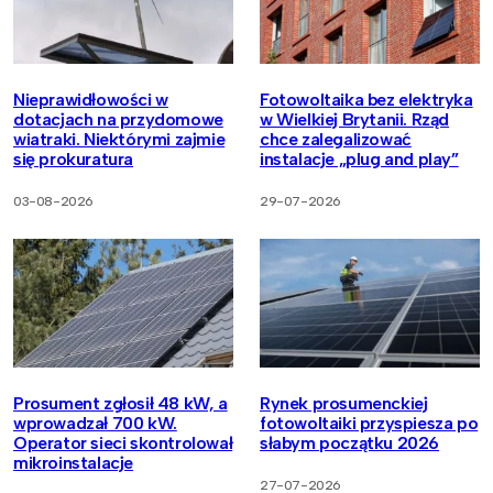
Nieprawidłowości w
Fotowoltaika bez elektryka
dotacjach na przydomowe
w Wielkiej Brytanii. Rząd
wiatraki. Niektórymi zajmie
chce zalegalizować
się prokuratura
instalacje „plug and play”
03-08-2026
29-07-2026
Prosument zgłosił 48 kW, a
Rynek prosumenckiej
wprowadzał 700 kW.
fotowoltaiki przyspiesza po
Operator sieci skontrolował
słabym początku 2026
mikroinstalacje
27-07-2026