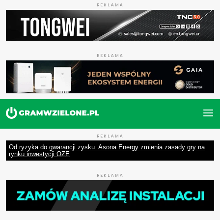
REKLAMA
REKLAMA
REKLAMA
Od ryzyka do gwarancji zysku. Asona Energy zmienia zasady gry na
rynku inwestycji OZE
REKLAMA