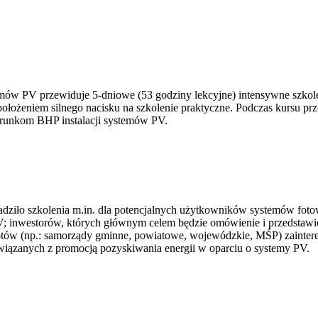
mów PV przewiduje 5-dniowe (53 godziny lekcyjne) intensywne szkoleni
ołożeniem silnego nacisku na szkolenie praktyczne. Podczas kursu pr
arunkom BHP instalacji systemów PV.
adziło szkolenia m.in. dla potencjalnych użytkowników systemów fot
; inwestorów, których głównym celem będzie omówienie i przedstawi
iotów (np.: samorządy gminne, powiatowe, wojewódzkie, MŚP) zainte
wiązanych z promocją pozyskiwania energii w oparciu o systemy PV.