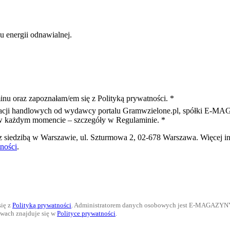
u energii odnawialnej.
inu oraz zapoznałam/em się z Polityką prywatności. *
macji handlowych od wydawcy portalu Gramwzielone.pl, spółki E-MAG
a w każdym momencie – szczegóły w Regulaminie. *
iedzibą w Warszawie, ul. Szturmowa 2, 02-678 Warszawa. Więcej inf
ności
.
się z
Polityką prywatności
. Administratorem danych osobowych jest E-MAGAZYNY sp
awach znajduje się w
Polityce prywatności
.