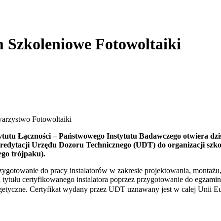
 Szkoleniowe Fotowoltaiki
warzystwo Fotowoltaiki
ytutu Łączności – Państwowego Instytutu Badawczego otwiera dz
redytacji Urzędu Dozoru Technicznego (UDT) do organizacji szko
ego trójpaku).
towanie do pracy instalatorów w zakresie projektowania, montażu, p
a tytułu certyfikowanego instalatora poprzez przygotowanie do egz
nergetyczne. Certyfikat wydany przez UDT uznawany jest w całej Unii E