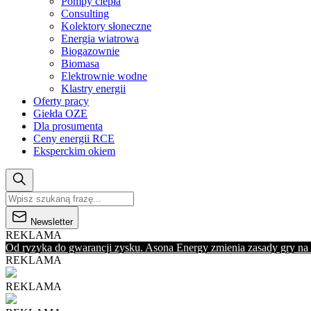
Pompy ciepła
Consulting
Kolektory słoneczne
Energia wiatrowa
Biogazownie
Biomasa
Elektrownie wodne
Klastry energii
Oferty pracy
Giełda OZE
Dla prosumenta
Ceny energii RCE
Eksperckim okiem
Newsletter
REKLAMA
Od ryzyka do gwarancji zysku. Asona Energy zmienia zasady gry na
REKLAMA
REKLAMA