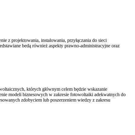
e z projektowania, instalowania, przyłączania do sieci
zedstawiane bedą również aspekty prawno-administracyjne oraz
owoltaicznych, których głównym celem będzie wskazanie
enie modeli biznesowych w zakresie fotowoltaiki adekwatnych do
resowanych zdobyciem lub poszerzeniem wiedzy z zakresu