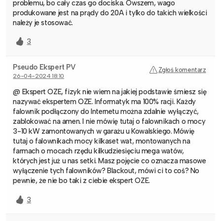
problemu, bo cały czas go dociska. Owszem, wago
produkowane jest na prądy do 20A i tylko do takich wielkości
należy je stosować.
3
Pseudo Ekspert PV
Zgłoś komentarz
26-04-2024 18:10
@ Ekspert OZE, fizyk nie wiem na jakiej podstawie śmiesz się
nazywać ekspertem OZE. Informatyk ma 100% racji. Każdy
falownik podłączony do Internetu można zdalnie wyłączyć,
zablokować na amen. I nie mówię tutaj o falownikach o mocy
3-10 kW zamontowanych w garażu u Kowalskiego. Mówię
tutaj o falownikach mocy kilkaset wat, montowanych na
farmach o mocach rzędu kilkudziesięciu mega watów,
których jest już u nas setki. Masz pojęcie co oznacza masowe
wyłączenie tych falowników? Blackout, mówi ci to coś? No
pewnie, że nie bo taki z ciebie ekspert OZE.
3