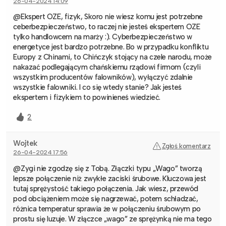
26-04-2024 14:09
@Ekspert OZE, fizyk, Skoro nie wiesz komu jest potrzebne
ceberbezpieczeństwo, to raczej nie jesteś ekspertem OZE
tylko handlowcem na marży :). Cyberbezpieczeństwo w
energetyce jest bardzo potrzebne. Bo w przypadku konfliktu
Europy z Chinami, to Chińczyk stojący na czele narodu, może
nakazać podlegającym chańskiemu rządowi firmom (czyli
wszystkim producentów falowników), wyłączyć zdalnie
wszystkie falowniki. I co się wtedy stanie? Jak jesteś
ekspertem i fizykiem to powinieneś wiedzieć.
2
Wojtek
Zgłoś komentarz
26-04-2024 17:56
@Zygi nie zgodzę się z Tobą. Złączki typu „Wago” tworzą
lepsze połączenie niż zwykłe zaciski śrubowe. Kluczowa jest
tutaj sprężystość takiego połączenia. Jak wiesz, przewód
pod obciążeniem może się nagrzewać, potem schładzać,
różnica temperatur sprawia że w połączeniu śrubowym po
prostu się luzuje. W złączce „wago” ze sprężynką nie ma tego