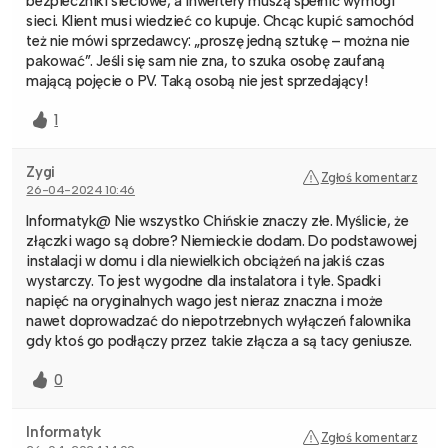
bezpieczniki sieciowe, a inwertery muszą spełnić wymogi
sieci. Klient musi wiedzieć co kupuje. Chcąc kupić samochód
też nie mówi sprzedawcy: „proszę jedną sztukę – można nie
pakować”. Jeśli się sam nie zna, to szuka osobę zaufaną
mającą pojęcie o PV. Taką osobą nie jest sprzedający!
1
Zygi
Zgłoś komentarz
26-04-2024 10:46
Informatyk@ Nie wszystko Chińskie znaczy złe. Myślicie, że
złączki wago są dobre? Niemieckie dodam. Do podstawowej
instalacji w domu i dla niewielkich obciążeń na jakiś czas
wystarczy. To jest wygodne dla instalatora i tyle. Spadki
napięć na oryginalnych wago jest nieraz znaczna i może
nawet doprowadzać do niepotrzebnych wyłączeń falownika
gdy ktoś go podłączy przez takie złącza a są tacy geniusze.
0
Informatyk
Zgłoś komentarz