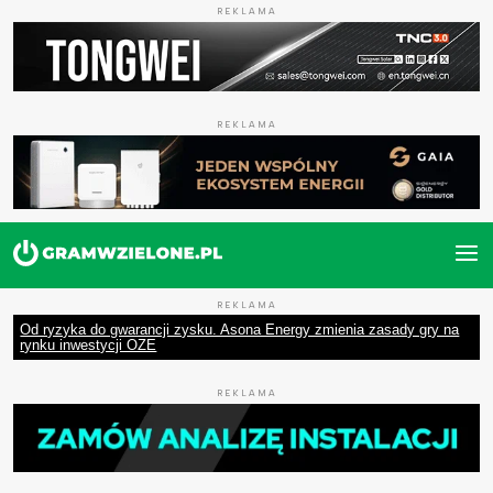
REKLAMA
REKLAMA
REKLAMA
Od ryzyka do gwarancji zysku. Asona Energy zmienia zasady gry na
rynku inwestycji OZE
REKLAMA