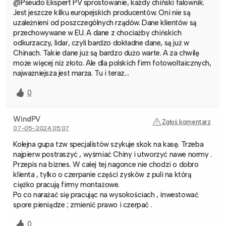
@Pseudo Ekspert PV sprostowanie, każdy chiński falownik.
Jest jeszcze kilku europejskich producentów. Oni nie są
uzależnieni od poszczególnych rządów. Dane klientów są
przechowywane w EU. A dane z chociażby chińskich
odkurzaczy, lidar, czyli bardzo dokładne dane, są już w
Chinach. Takie dane już są bardzo dużo warte. A za chwilę
może więcej niż złoto. Ale dla polskich firm fotowoltaicznych,
najważniejsza jest marża. Tu i teraz…
0
WindPV
Zgłoś komentarz
07-05-2024 05:07
Kolejna gupa tzw specjalistów szykuje skok na kasę. Trzeba
najpierw postraszyć , wyśmiać Chiny i utworzyć nawe normy .
Przepis na biznes. W całej tej nagonce nie chodzi o dobro
klienta , tylko o czerpanie części zysków z puli na którą
ciężko pracują firmy montażowe.
Po co narażać się pracując na wysokościach , inwestować
spore pieniądze ; zmienić prawo i czerpać .
0