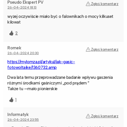
Pseudo Ekspert PV
Zgłoś komentarz
26-04-2024 18:13
wyżej oczywiście miało być o falownikach o mocy kilkuset
kilowat
2
Romek
Zgłoś komentarz
26-04-2024 20:30
https://mylomza.pl/artykul/jak-gasic-
fotowoltaike/1360732.amp
Dwa lata temu przeprowadzane badanie wpływu gaszenia
różnymi środkami gaśniczymi „pod prądem ”
Także tu —mało pionierskie
1
Informatyk
Zgłoś komentarz
26-04-2024 23:55