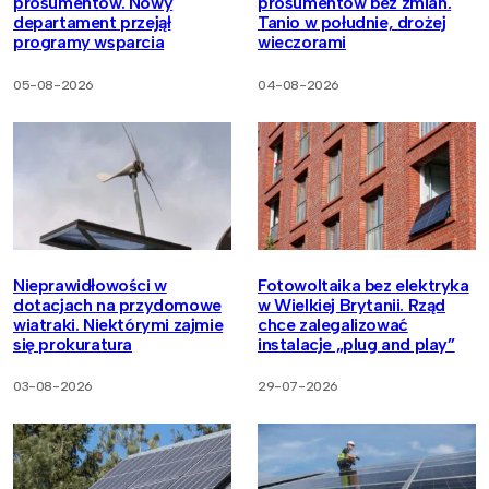
prosumentów. Nowy
prosumentów bez zmian.
departament przejął
Tanio w południe, drożej
programy wsparcia
wieczorami
05-08-2026
04-08-2026
Nieprawidłowości w
Fotowoltaika bez elektryka
dotacjach na przydomowe
w Wielkiej Brytanii. Rząd
wiatraki. Niektórymi zajmie
chce zalegalizować
się prokuratura
instalacje „plug and play”
03-08-2026
29-07-2026