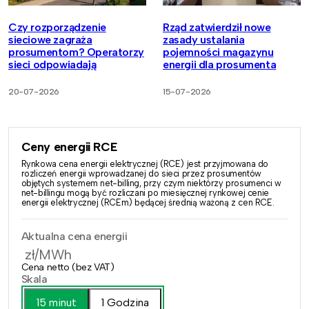
Czy rozporządzenie
Rząd zatwierdził nowe
sieciowe zagraża
zasady ustalania
prosumentom? Operatorzy
pojemności magazynu
sieci odpowiadają
energii dla prosumenta
20-07-2026
15-07-2026
Ceny energii RCE
Rynkowa cena energii elektrycznej (RCE) jest przyjmowana do
rozliczeń energii wprowadzanej do sieci przez prosumentów
objętych systemem net-billing, przy czym niektórzy prosumenci w
net-billingu mogą być rozliczani po miesięcznej rynkowej cenie
energii elektrycznej (RCEm) będącej średnią ważoną z cen RCE.
Aktualna cena energii
zł/MWh
Cena netto (bez VAT)
Skala
15 minut
1 Godzina