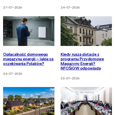
27-07-2026
24-07-2026
Opłacalność domowego
Kiedy ruszą dotacje z
magazynu energii – jakie są
programu Przydomowe
oczekiwania Polaków?
Magazyny Energii?
NFOŚiGW odpowiada
24-07-2026
22-07-2026