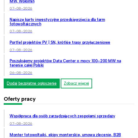
MW, Wołomin
07-08-2026
Napiszę karty inwestycyjne przedsięwzięcia dla farm
fotowoltaicznych
07-08-2026
Portfel projektów PV | SN, krótkie trasy przyłączeniowe
07-08-2026
Poszukujemy projektów Data Center o mocy 100–200 MW na
terenie całej Polski
06-08-2026
Dodaj bezpłatne ogłoszenie
Zobacz więcej
Oferty pracy
Współpraca dla osób zarządzających zespołami sprzedaży
07-08-2026
Monter fotowoltaiki, ekipy monterskie, umowa zlecenie, B2B