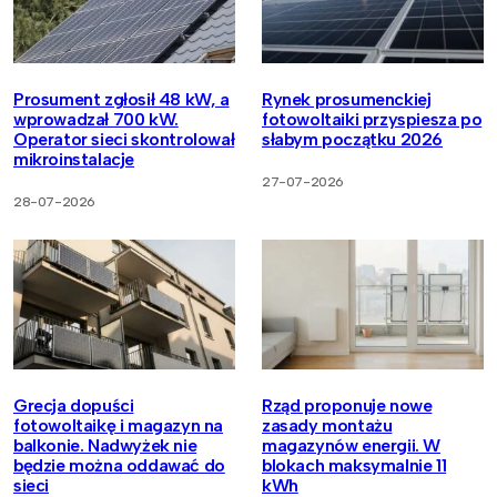
Prosument zgłosił 48 kW, a
Rynek prosumenckiej
wprowadzał 700 kW.
fotowoltaiki przyspiesza po
Operator sieci skontrolował
słabym początku 2026
mikroinstalacje
27-07-2026
28-07-2026
Grecja dopuści
Rząd proponuje nowe
fotowoltaikę i magazyn na
zasady montażu
balkonie. Nadwyżek nie
magazynów energii. W
będzie można oddawać do
blokach maksymalnie 11
sieci
kWh