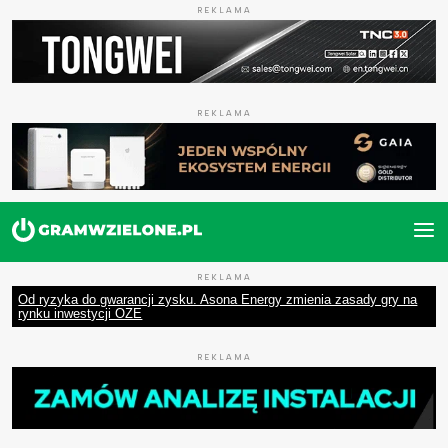
REKLAMA
REKLAMA
REKLAMA
Od ryzyka do gwarancji zysku. Asona Energy zmienia zasady gry na
rynku inwestycji OZE
REKLAMA