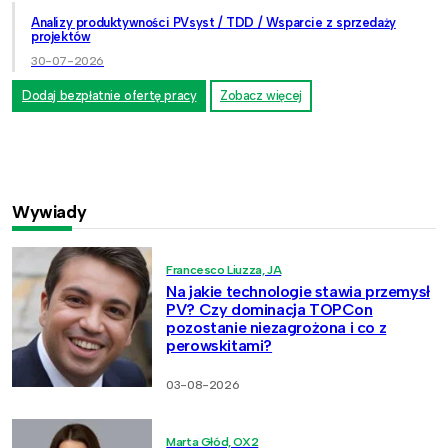
Analizy produktywności PVsyst / TDD / Wsparcie z sprzedaży
projektów
30-07-2026
Dodaj bezpłatnie ofertę pracy
Zobacz więcej
Wywiady
Francesco Liuzza, JA
Na jakie technologie stawia przemysł
PV? Czy dominacja TOPCon
pozostanie niezagrożona i co z
perowskitami?
03-08-2026
Marta Głód, OX2