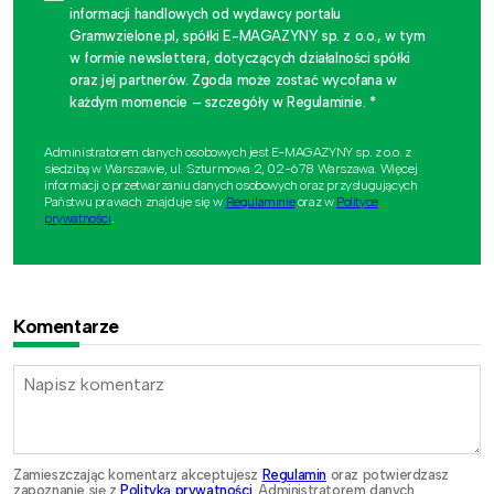
informacji handlowych od wydawcy portalu
Gramwzielone.pl, spółki E-MAGAZYNY sp. z o.o., w tym
w formie newslettera, dotyczących działalności spółki
oraz jej partnerów. Zgoda może zostać wycofana w
każdym momencie – szczegóły w Regulaminie. *
Administratorem danych osobowych jest E-MAGAZYNY sp. z o.o. z
siedzibą w Warszawie, ul. Szturmowa 2, 02-678 Warszawa. Więcej
informacji o przetwarzaniu danych osobowych oraz przysługujących
Państwu prawach znajduje się w
Regulaminie
oraz w
Polityce
prywatności
.
Komentarze
Zamieszczając komentarz akceptujesz
Regulamin
oraz potwierdzasz
zapoznanie się z
Polityką prywatności
. Administratorem danych