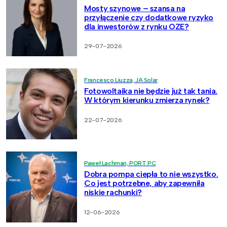
Mosty szynowe – szansa na
przyłączenie czy dodatkowe ryzyko
dla inwestorów z rynku OZE?
29-07-2026
Francesco Liuzza, JA Solar
Fotowoltaika nie będzie już tak tania.
W którym kierunku zmierza rynek?
22-07-2026
Paweł Lachman, PORT PC
Dobra pompa ciepła to nie wszystko.
Co jest potrzebne, aby zapewniła
niskie rachunki?
12-06-2026