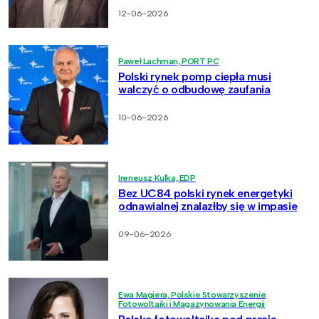
12-06-2026
Paweł Lachman, PORT PC
Polski rynek pomp ciepła musi
walczyć o odbudowę zaufania
10-06-2026
Ireneusz Kulka, EDP
Bez UC84 polski rynek energetyki
odnawialnej znalazłby się w impasie
09-06-2026
Ewa Magiera, Polskie Stowarzyszenie
Fotowoltaiki i Magazynowania Energii