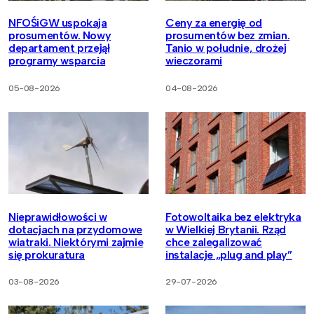
NFOŚiGW uspokaja
Ceny za energię od
prosumentów. Nowy
prosumentów bez zmian.
departament przejął
Tanio w południe, drożej
programy wsparcia
wieczorami
05-08-2026
04-08-2026
Nieprawidłowości w
Fotowoltaika bez elektryka
dotacjach na przydomowe
w Wielkiej Brytanii. Rząd
wiatraki. Niektórymi zajmie
chce zalegalizować
się prokuratura
instalacje „plug and play”
03-08-2026
29-07-2026