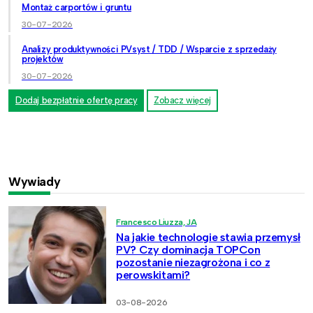
Montaż carportów i gruntu
30-07-2026
Analizy produktywności PVsyst / TDD / Wsparcie z sprzedaży
projektów
30-07-2026
Dodaj bezpłatnie ofertę pracy
Zobacz więcej
Wywiady
Francesco Liuzza, JA
Na jakie technologie stawia przemysł
PV? Czy dominacja TOPCon
pozostanie niezagrożona i co z
perowskitami?
03-08-2026