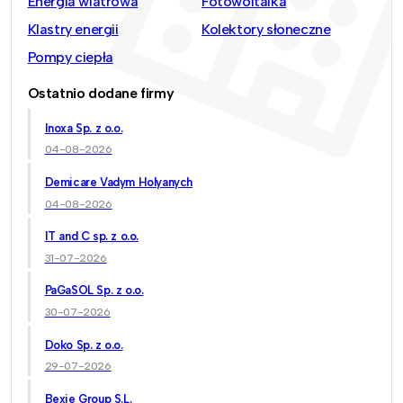
Energia wiatrowa
Fotowoltaika
Klastry energii
Kolektory słoneczne
Pompy ciepła
Ostatnio dodane firmy
Inoxa Sp. z o.o.
04-08-2026
Demicare Vadym Holyanych
04-08-2026
IT and C sp. z o.o.
31-07-2026
PaGaSOL Sp. z o.o.
30-07-2026
Doko Sp. z o.o.
29-07-2026
Bexie Group S.L.