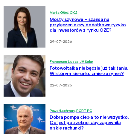
Marta Głód, OX2
Mosty szynowe – szansa na
przyłączenie czy dodatkowe ryzyko
dla inwestorów z rynku OZE?
29-07-2026
Francesco Liuzza, JA Solar
Fotowoltaika nie będzie już tak tania.
W którym kierunku zmierza rynek?
22-07-2026
Paweł Lachman, PORT PC
Dobra pompa ciepła to nie wszystko.
Co jest potrzebne, aby zapewniła
niskie rachunki?