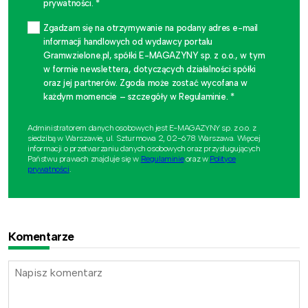
prywatności. *
Zgadzam się na otrzymywanie na podany adres e-mail
informacji handlowych od wydawcy portalu
Gramwzielone.pl, spółki E-MAGAZYNY sp. z o.o., w tym
w formie newslettera, dotyczących działalności spółki
oraz jej partnerów. Zgoda może zostać wycofana w
każdym momencie – szczegóły w Regulaminie. *
Administratorem danych osobowych jest E-MAGAZYNY sp. z o.o. z
siedzibą w Warszawie, ul. Szturmowa 2, 02-678 Warszawa. Więcej
informacji o przetwarzaniu danych osobowych oraz przysługujących
Państwu prawach znajduje się w
Regulaminie
oraz w
Polityce
prywatności
.
Komentarze