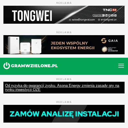
REKLAMA
REKLAMA
REKLAMA
Od ryzyka do gwarancji zysku. Asona Energy zmienia zasady gry na
rynku inwestycji OZE
REKLAMA