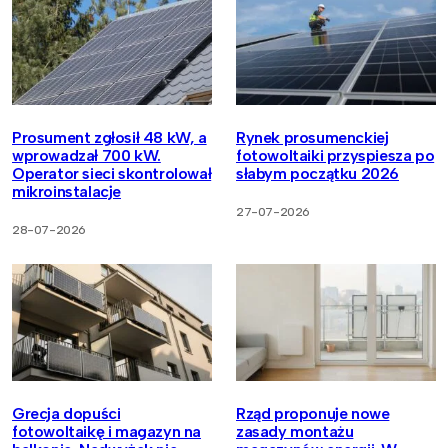
Prosument zgłosił 48 kW, a
Rynek prosumenckiej
wprowadzał 700 kW.
fotowoltaiki przyspiesza po
Operator sieci skontrolował
słabym początku 2026
mikroinstalacje
27-07-2026
28-07-2026
Grecja dopuści
Rząd proponuje nowe
fotowoltaikę i magazyn na
zasady montażu