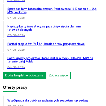
07-08-2026
Sprzedaż farm fotowoltaicznych. Rentowność 14% rocznie – 2,6
MW, Wołomin
07-08-2026
Napiszę karty inwestycyjne przedsięwzięcia dla farm
fotowoltaicznych
07-08-2026
Portfel projektów PV | SN, krótkie trasy przyłączeniowe
07-08-2026
Poszukujemy projektów Data Center o mocy 100–200 MW na
terenie całej Polski
06-08-2026
Dodaj bezpłatne ogłoszenie
Zobacz więcej
Oferty pracy
Współpraca dla osób zarządzających zespołami sprzedaży