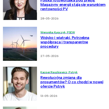
Polska fotowoltaika pod presją.
Magazyny energii stają się warunkiem
rentowności PV
28-05-2026
Weronika Kupczyk, PSEW
Wojsko i wiatraki. Potrzebna
współpraca i transparentne
procedury
27-05-2026
Kacper Raszkiewicz, Pstryk
Rewolucyjna zmiana dla
prosumentów? O co chodzi w nowej
ofercie Pstryk
13-05-2026