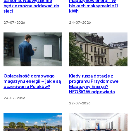
balkonie. Nadwyżek nie
magazynów energii. W
będzie można oddawać do
blokach maksymalnie 11
sieci
kWh
27-07-2026
24-07-2026
Opłacalność domowego
Kiedy ruszą dotacje z
magazynu energii – jakie są
programu Przydomowe
oczekiwania Polaków?
Magazyny Energii?
NFOŚiGW odpowiada
24-07-2026
22-07-2026