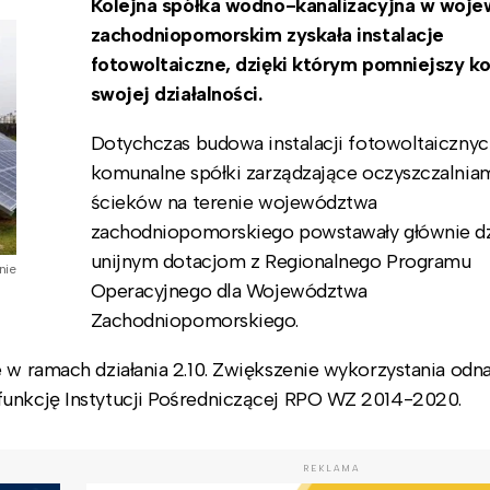
Kolejna spółka wodno-kanalizacyjna w woj
zachodniopomorskim zyskała instalacje
fotowoltaiczne, dzięki którym pomniejszy k
swojej działalności.
Dotychczas budowa instalacji fotowoltaicznyc
komunalne spółki zarządzające oczyszczalnia
ścieków na terenie województwa
zachodniopomorskiego powstawały głównie dz
unijnym dotacjom z Regionalnego Programu
nie
Operacyjnego dla Województwa
Zachodniopomorskiego.
e w ramach działania 2.10. Zwiększenie wykorzystania odn
funkcję Instytucji Pośredniczącej RPO WZ 2014-2020.
REKLAMA