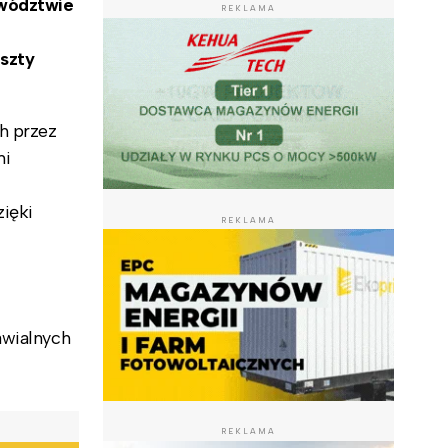
ewództwie
REKLAMA
oszty
h przez
mi
ięki
REKLAMA
awialnych
REKLAMA