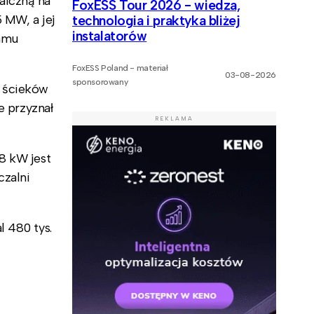
aiczną na
FoxESS Tour 2026 - wiedza,
5 MW, a jej
technologia i praktyka bliżej
instalatorów
ramu
FoxESS Poland - materiał
03-08-2026
sponsorowany
i ścieków
 przyznał
REKLAMA
8 kW jest
czalni
l 480 tys.