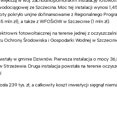
jwiększą w woj. zachodniopomorskim instalację fotowolt
 wodociągowej ze Szczecina. Moc tej instalacji wynosi 1,4
kwoty pokryło unijne dofinansowanie z Regionalnego Prog
 mln zł), a także z WFOŚiGW w Szczecinie (1 mln zł).
trowni fotowoltaicznej na terenie jednej z oczyszczaln
 Ochrony Środowiska i Gospodarki Wodnej w Szczecinie
owstały w gminie Dziwnów. Pierwsza instalacja o mocy 36,
w Strzeżewie. Druga instalacja powstała na terenie oczysz
.
239 tys. zł, a całkowity koszt inwestycji sięgnął niema