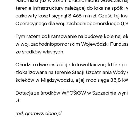
Natomiast już w 2015 r. uruchomiono wówczas na
terenie infrastruktury należącej do lokalne spółki
całkowity koszt sięgnął 8,468 mln zł. Cześć tej 
Operacyjnego dla woj. zachodniopomorskiego (1,85
Tym razem dofinansowanie na budowę kolejnej elek
w woj. zachodniopomorskim Wojewódzki Funduszu
ze środków własnych.
Chodzi o dwie instalacje fotowoltaiczne, które p
zlokalizowana na terenie Stacji Uzdatniania Wody 
ścieków w Międzywodziu, a jej moc sięga 35,8 kW
Dotacja ze środków WFOŚiGW w Szczecinie wyniosła 
zł.
red. gramwzielone.pl