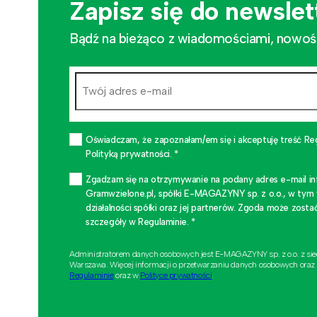
Zapisz się do newslet
Bądź na bieżąco z wiadomościami, nowościa
Oświadczam, że zapoznałam/em się i akceptuję treść Re
Polityką prywatności. *
Zgadzam się na otrzymywanie na podany adres e-mail i
Gramwzielone.pl, spółki E-MAGAZYNY sp. z o.o., w tym
działalności spółki oraz jej partnerów. Zgoda może zo
szczegóły w Regulaminie. *
Administratorem danych osobowych jest E-MAGAZYNY sp. z o.o. z si
Warszawa. Więcej informacji o przetwarzaniu danych osobowych oraz
Regulaminie
oraz w
Polityce prywatności
.