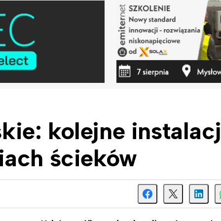
e: kolejne instalac
iach ścieków