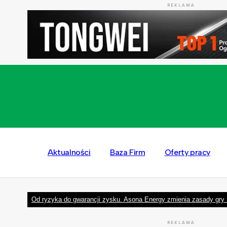
REKLAMA
Aktualności
Baza Firm
Oferty pracy
Od ryzyka do gwarancji zysku. Asona Energy zmienia zasady gry 
REKLAMA