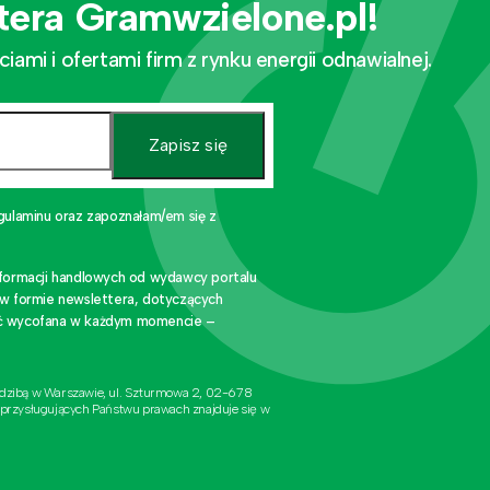
tera Gramwzielone.pl!
mi i ofertami firm z rynku energii odnawialnej.
Zapisz się
gulaminu oraz zapoznałam/em się z
nformacji handlowych od wydawcy portalu
 w formie newslettera, dotyczących
stać wycofana w każdym momencie –
edzibą w Warszawie, ul. Szturmowa 2, 02-678
 przysługujących Państwu prawach znajduje się w