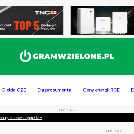
Giełda OZE
Dla prosumenta
Ceny energii RCE
E
REKLAMA
na rynku inwestycji OZE
REKLAMA