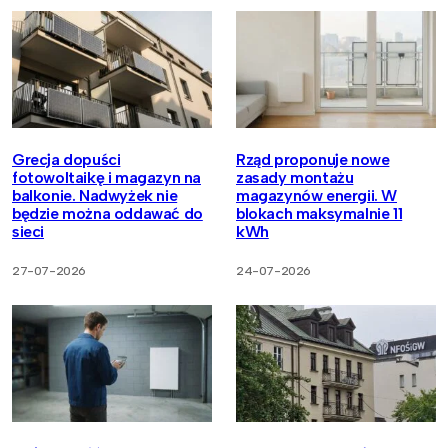
Grecja dopuści
Rząd proponuje nowe
fotowoltaikę i magazyn na
zasady montażu
balkonie. Nadwyżek nie
magazynów energii. W
będzie można oddawać do
blokach maksymalnie 11
sieci
kWh
27-07-2026
24-07-2026