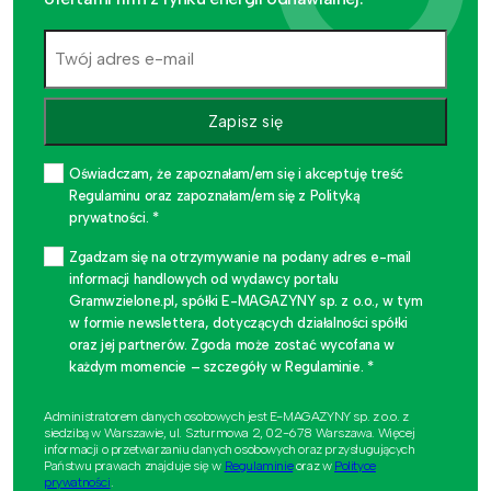
Zapisz się
Oświadczam, że zapoznałam/em się i akceptuję treść
Regulaminu oraz zapoznałam/em się z Polityką
prywatności. *
Zgadzam się na otrzymywanie na podany adres e-mail
informacji handlowych od wydawcy portalu
Gramwzielone.pl, spółki E-MAGAZYNY sp. z o.o., w tym
w formie newslettera, dotyczących działalności spółki
oraz jej partnerów. Zgoda może zostać wycofana w
każdym momencie – szczegóły w Regulaminie. *
Administratorem danych osobowych jest E-MAGAZYNY sp. z o.o. z
siedzibą w Warszawie, ul. Szturmowa 2, 02-678 Warszawa. Więcej
informacji o przetwarzaniu danych osobowych oraz przysługujących
Państwu prawach znajduje się w
Regulaminie
oraz w
Polityce
prywatności
.