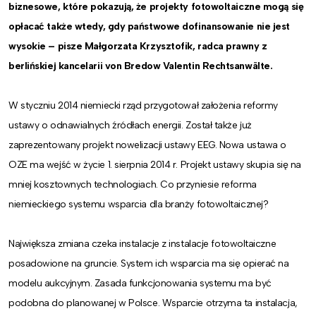
biznesowe, kt
ó
re pokazuj
ą
,
ż
e projekty fotowoltaiczne mog
ą
si
ę
op
ł
aca
ć
tak
ż
e wtedy, gdy pa
ń
stwowe dofinansowanie nie jest
wysokie – pisze Małgorzata Krzysztofik, radca prawny z
berlińskiej kancelarii von Bredow Valentin Rechtsanwälte.
W styczniu 2014 niemiecki rząd przygotował założenia reformy
ustawy o odnawialnych źródłach energii. Został także już
zaprezentowany projekt nowelizacji ustawy EEG. Nowa ustawa o
OZE ma wejść w życie 1. sierpnia 2014 r. Projekt ustawy skupia się na
mniej kosztownych technologiach. Co przyniesie reforma
niemieckiego systemu wsparcia dla branży fotowoltaicznej?
Największa zmiana czeka instalacje z instalacje fotowoltaiczne
posadowione na gruncie. System ich wsparcia ma się opierać na
modelu aukcyjnym. Zasada funkcjonowania systemu ma być
podobna do planowanej w Polsce. Wsparcie otrzyma ta instalacja,