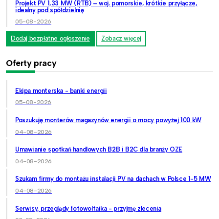
Projekt PV 1,33 MW (RTB) – woj. pomorskie, krótkie przyłącze,
idealny pod spółdzielnię
05-08-2026
Dodaj bezpłatne ogłoszenie
Zobacz więcej
Oferty pracy
Ekipa monterska - banki energii
05-08-2026
Poszukuję monterów magazynów energii o mocy powyżej 100 kW
04-08-2026
Umawianie spotkań handlowych B2B i B2C dla branży OZE
04-08-2026
Szukam firmy do montażu instalacji PV na dachach w Polsce 1-5 MW
04-08-2026
Serwisy, przeglądy fotowoltaika - przyjmę zlecenia