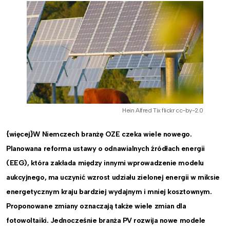
Hein Alfred Tix flickr cc-by-2.0
{więcej}W Niemczech bran
żę
OZE czeka wiele nowego.
Planowana reforma ustawy o odnawialnych źródłach energii
(EEG), która zakłada mi
ę
dzy innymi wprowadzenie modelu
aukcyjnego, ma uczyni
ć
wzrost udzia
ł
u zielonej energii w miksie
energetycznym kraju bardziej wydajnym i mniej kosztownym.
Proponowane zmiany oznaczaj
ą
tak
ż
e wiele zmian dla
fotowoltaiki. Jednocze
ś
nie bran
ż
a PV rozwija nowe modele