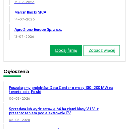
15-07-2026
Marcin Ilnicki SICA
14-07-2026
AgroDrone Europe Sp. z o.o.
13-07-2026
Dodaj firmę
Zobacz więcej
Ogłoszenia
Poszukujemy projektów Data Center o mocy 100–200 MW na
terenie całej Polski
06-08-2026
Sprzedam lub wydzierżawię 64 ha ziemi klasy V i VI z
przeznaczeniem pod elektrownię PV
06-08-2026