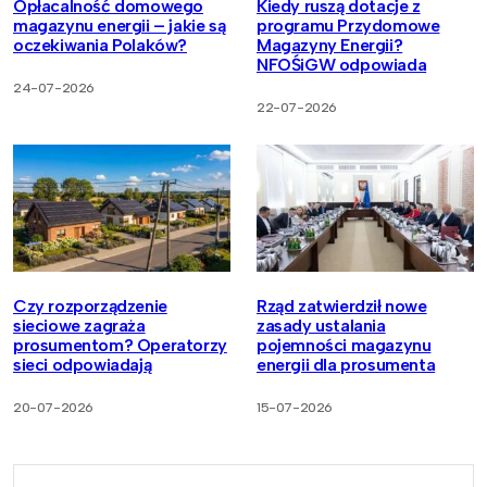
Opłacalność domowego
Kiedy ruszą dotacje z
magazynu energii – jakie są
programu Przydomowe
oczekiwania Polaków?
Magazyny Energii?
NFOŚiGW odpowiada
24-07-2026
22-07-2026
Czy rozporządzenie
Rząd zatwierdził nowe
sieciowe zagraża
zasady ustalania
prosumentom? Operatorzy
pojemności magazynu
sieci odpowiadają
energii dla prosumenta
20-07-2026
15-07-2026