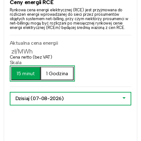
Ceny energii RCE
Rynkowa cena energii elektrycznej (RCE) jest przyjmowana do
rozliczeń energii wprowadzanej do sieci przez prosumentów
objętych systemem net-billing, przy czym niektórzy prosumenci w
net-billingu mogą być rozliczani po miesięcznej rynkowej cenie
energii elektrycznej (RCEm) będącej średnią ważoną z cen RCE.
Aktualna cena energii
zł/MWh
Cena netto (bez VAT)
Skala
15 minut
1 Godzina
Dzisiaj
(07-08-2026)