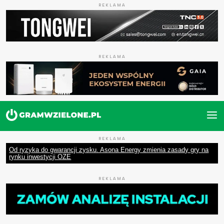
REKLAMA
REKLAMA
REKLAMA
Od ryzyka do gwarancji zysku. Asona Energy zmienia zasady gry na
rynku inwestycji OZE
REKLAMA