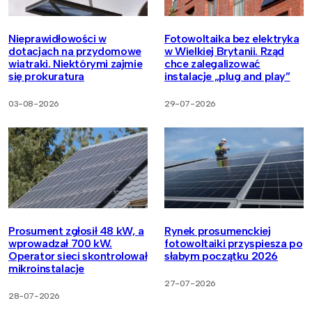
Nieprawidłowości w
Fotowoltaika bez elektryka
dotacjach na przydomowe
w Wielkiej Brytanii. Rząd
wiatraki. Niektórymi zajmie
chce zalegalizować
się prokuratura
instalacje „plug and play”
03-08-2026
29-07-2026
Prosument zgłosił 48 kW, a
Rynek prosumenckiej
wprowadzał 700 kW.
fotowoltaiki przyspiesza po
Operator sieci skontrolował
słabym początku 2026
mikroinstalacje
27-07-2026
28-07-2026