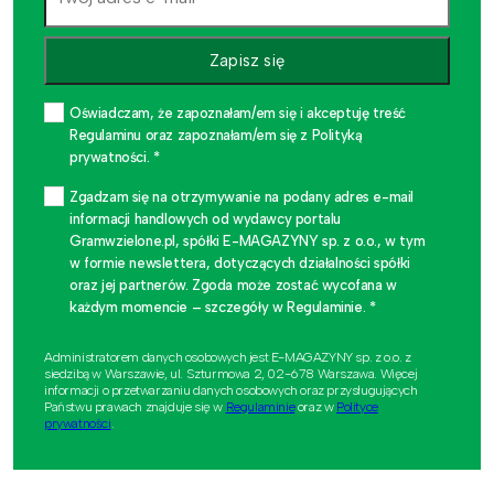
Zapisz się
Oświadczam, że zapoznałam/em się i akceptuję treść
Regulaminu oraz zapoznałam/em się z Polityką
prywatności. *
Zgadzam się na otrzymywanie na podany adres e-mail
informacji handlowych od wydawcy portalu
Gramwzielone.pl, spółki E-MAGAZYNY sp. z o.o., w tym
w formie newslettera, dotyczących działalności spółki
oraz jej partnerów. Zgoda może zostać wycofana w
każdym momencie – szczegóły w Regulaminie. *
Administratorem danych osobowych jest E-MAGAZYNY sp. z o.o. z
siedzibą w Warszawie, ul. Szturmowa 2, 02-678 Warszawa. Więcej
informacji o przetwarzaniu danych osobowych oraz przysługujących
Państwu prawach znajduje się w
Regulaminie
oraz w
Polityce
prywatności
.