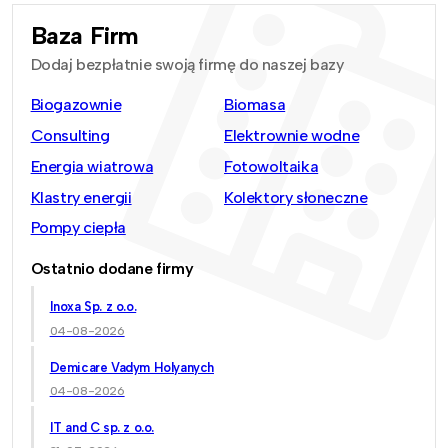
Baza Firm
Dodaj bezpłatnie swoją firmę do naszej bazy
Biogazownie
Biomasa
Consulting
Elektrownie wodne
Energia wiatrowa
Fotowoltaika
Klastry energii
Kolektory słoneczne
Pompy ciepła
Ostatnio dodane firmy
Inoxa Sp. z o.o.
04-08-2026
Demicare Vadym Holyanych
04-08-2026
IT and C sp. z o.o.