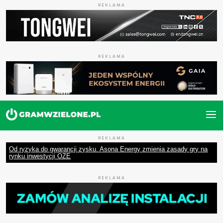
REKLAMA
REKLAMA
REKLAMA
Od ryzyka do gwarancji zysku. Asona Energy zmienia zasady gry na
rynku inwestycji OZE
REKLAMA