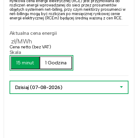
Rynkowa cena energii elektrycznej (RCE) jest przyjmowana do
rozliczeń energii wprowadzanej do sieci przez prosumentów
objętych systemem net-billing, przy czym niektórzy prosumenci w
net-billingu mogą być rozliczani po miesięcznej rynkowej cenie
energii elektrycznej (RCEm) będącej średnią ważoną z cen RCE.
Aktualna cena energii
zł/MWh
Cena netto (bez VAT)
Skala
15 minut
1 Godzina
Dzisiaj
(07-08-2026)