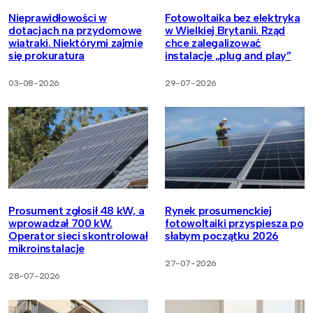
Nieprawidłowości w
Fotowoltaika bez elektryka
dotacjach na przydomowe
w Wielkiej Brytanii. Rząd
wiatraki. Niektórymi zajmie
chce zalegalizować
się prokuratura
instalacje „plug and play”
03-08-2026
29-07-2026
Prosument zgłosił 48 kW, a
Rynek prosumenckiej
wprowadzał 700 kW.
fotowoltaiki przyspiesza po
Operator sieci skontrolował
słabym początku 2026
mikroinstalacje
27-07-2026
28-07-2026