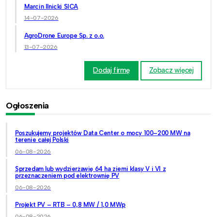
Marcin Ilnicki SICA
14-07-2026
AgroDrone Europe Sp. z o.o.
13-07-2026
Dodaj firmę
Zobacz więcej
Ogłoszenia
Poszukujemy projektów Data Center o mocy 100–200 MW na
terenie całej Polski
06-08-2026
Sprzedam lub wydzierżawię 64 ha ziemi klasy V i VI z
przeznaczeniem pod elektrownię PV
06-08-2026
Projekt PV – RTB – 0,8 MW / 1,0 MWp
06-08-2026