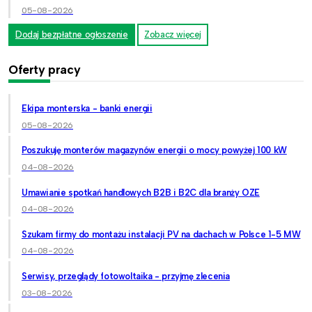
05-08-2026
Dodaj bezpłatne ogłoszenie
Zobacz więcej
Oferty pracy
Ekipa monterska - banki energii
05-08-2026
Poszukuję monterów magazynów energii o mocy powyżej 100 kW
04-08-2026
Umawianie spotkań handlowych B2B i B2C dla branży OZE
04-08-2026
Szukam firmy do montażu instalacji PV na dachach w Polsce 1-5 MW
04-08-2026
Serwisy, przeglądy fotowoltaika - przyjmę zlecenia
03-08-2026