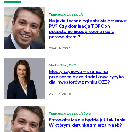
Francesco Liuzza, JA
Na jakie technologie stawia przemysł
PV? Czy dominacja TOPCon
pozostanie niezagrożona i co z
perowskitami?
03-08-2026
Marta Głód, OX2
Mosty szynowe – szansa na
przyłączenie czy dodatkowe ryzyko
dla inwestorów z rynku OZE?
29-07-2026
Francesco Liuzza, JA Solar
Fotowoltaika nie będzie już tak tania.
W którym kierunku zmierza rynek?