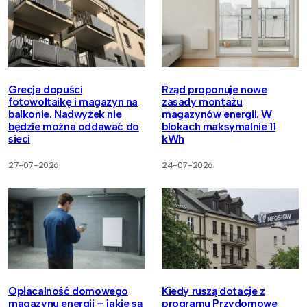
Grecja dopuści
Rząd proponuje nowe
fotowoltaikę i magazyn na
zasady montażu
balkonie. Nadwyżek nie
magazynów energii. W
będzie można oddawać do
blokach maksymalnie 11
sieci
kWh
27-07-2026
24-07-2026
Opłacalność domowego
Kiedy ruszą dotacje z
magazynu energii – jakie są
programu Przydomowe