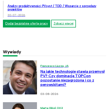
Analizy produktywności PVsyst / TDD / Wsparcie z sprzedaży
projektów
30-07-2026
Dodaj bezpłatnie ofertę pracy
Zobacz więcej
Wywiady
Francesco Liuzza, JA
Na jakie technologie stawia przemysł
PV? Czy dominacja TOPCon
pozostanie niezagrożona i co z
perowskitami?
03-08-2026
Marta Głód, OX2