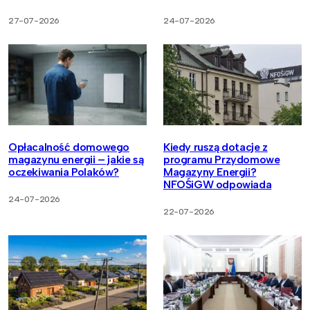
27-07-2026
24-07-2026
Opłacalność domowego
Kiedy ruszą dotacje z
magazynu energii – jakie są
programu Przydomowe
oczekiwania Polaków?
Magazyny Energii?
NFOŚiGW odpowiada
24-07-2026
22-07-2026