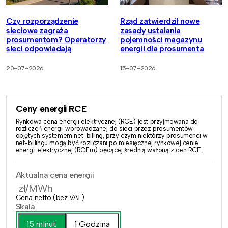
Czy rozporządzenie
Rząd zatwierdził nowe
sieciowe zagraża
zasady ustalania
prosumentom? Operatorzy
pojemności magazynu
sieci odpowiadają
energii dla prosumenta
20-07-2026
15-07-2026
Ceny energii RCE
Rynkowa cena energii elektrycznej (RCE) jest przyjmowana do
rozliczeń energii wprowadzanej do sieci przez prosumentów
objętych systemem net-billing, przy czym niektórzy prosumenci w
net-billingu mogą być rozliczani po miesięcznej rynkowej cenie
energii elektrycznej (RCEm) będącej średnią ważoną z cen RCE.
Aktualna cena energii
zł/MWh
Cena netto (bez VAT)
Skala
15 minut
1 Godzina