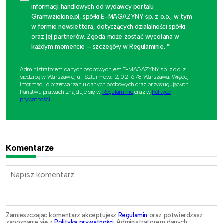
informacji handlowych od wydawcy portalu
Gramwzielone.pl, spółki E-MAGAZYNY sp. z o.o., w tym
w formie newslettera, dotyczących działalności spółki
oraz jej partnerów. Zgoda może zostać wycofana w
każdym momencie – szczegóły w Regulaminie. *
Administratorem danych osobowych jest E-MAGAZYNY sp. z o.o. z
siedzibą w Warszawie, ul. Szturmowa 2, 02-678 Warszawa. Więcej
informacji o przetwarzaniu danych osobowych oraz przysługujących
Państwu prawach znajduje się w
Regulaminie
oraz w
Polityce
prywatności
.
Komentarze
Zamieszczając komentarz akceptujesz
Regulamin
oraz potwierdzasz
zapoznanie się z
Polityką prywatności
. Administratorem danych