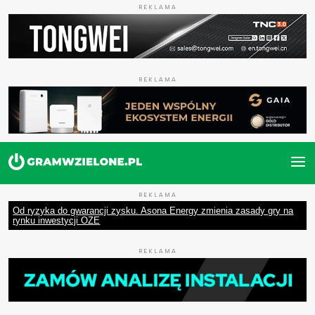
REKLAMA
REKLAMA
REKLAMA
Od ryzyka do gwarancji zysku. Asona Energy zmienia zasady gry na
rynku inwestycji OZE
REKLAMA