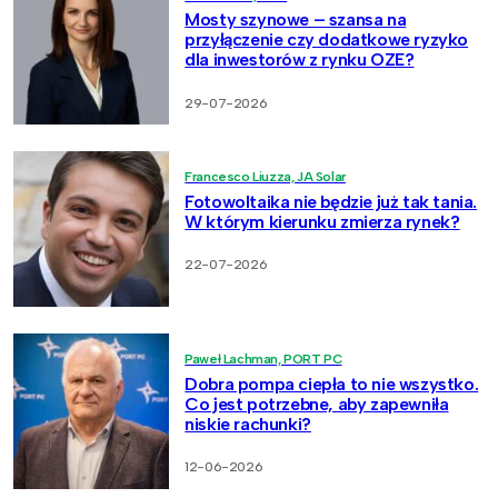
Mosty szynowe – szansa na
przyłączenie czy dodatkowe ryzyko
dla inwestorów z rynku OZE?
29-07-2026
Francesco Liuzza, JA Solar
Fotowoltaika nie będzie już tak tania.
W którym kierunku zmierza rynek?
22-07-2026
Paweł Lachman, PORT PC
Dobra pompa ciepła to nie wszystko.
Co jest potrzebne, aby zapewniła
niskie rachunki?
12-06-2026