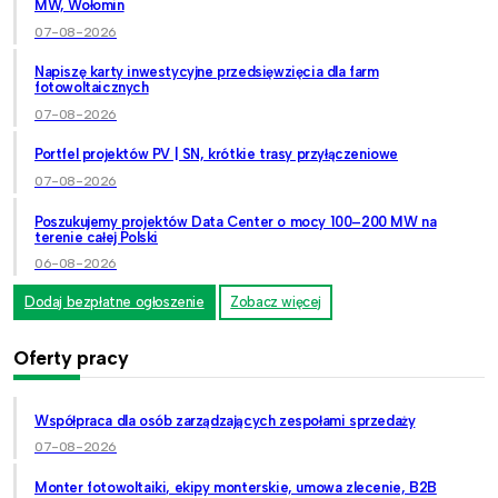
MW, Wołomin
07-08-2026
Napiszę karty inwestycyjne przedsięwzięcia dla farm
fotowoltaicznych
07-08-2026
Portfel projektów PV | SN, krótkie trasy przyłączeniowe
07-08-2026
Poszukujemy projektów Data Center o mocy 100–200 MW na
terenie całej Polski
06-08-2026
Dodaj bezpłatne ogłoszenie
Zobacz więcej
Oferty pracy
Współpraca dla osób zarządzających zespołami sprzedaży
07-08-2026
Monter fotowoltaiki, ekipy monterskie, umowa zlecenie, B2B