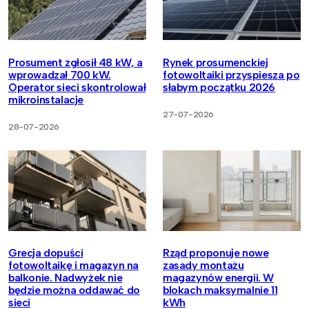
Prosument zgłosił 48 kW, a
Rynek prosumenckiej
wprowadzał 700 kW.
fotowoltaiki przyspiesza po
Operator sieci skontrolował
słabym początku 2026
mikroinstalacje
27-07-2026
28-07-2026
Grecja dopuści
Rząd proponuje nowe
fotowoltaikę i magazyn na
zasady montażu
balkonie. Nadwyżek nie
magazynów energii. W
będzie można oddawać do
blokach maksymalnie 11
sieci
kWh