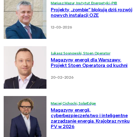
Mariusz Mazur, Instytut Energetyki-PIB
Projekty „zombie” blokują dziś rozwój
nowych instalacji OZE
12-03-2026
Łukasz Sosnowski, Stoen Operator
Magazyny energii dla Warszawy.
Projekt Stoen Operatora od kuchni
20-02-2026
Maciej Cichocki, SolarEdge
Magazyny energii,
cyberbezpieczeństwo i inteligentne
zarządzanie energią. Krajobraz rynku
PV w 2026