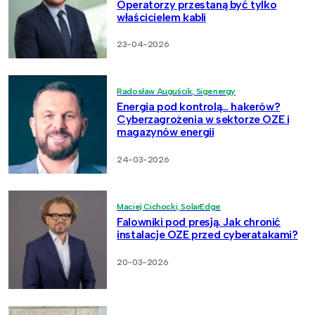
Operatorzy przestaną być tylko
właścicielem kabli
23-04-2026
Radosław Auguścik, Sigenergy
Energia pod kontrolą… hakerów?
Cyberzagrożenia w sektorze OZE i
magazynów energii
24-03-2026
Maciej Cichocki, SolarEdge
Falowniki pod presją. Jak chronić
instalacje OZE przed cyberatakami?
20-03-2026