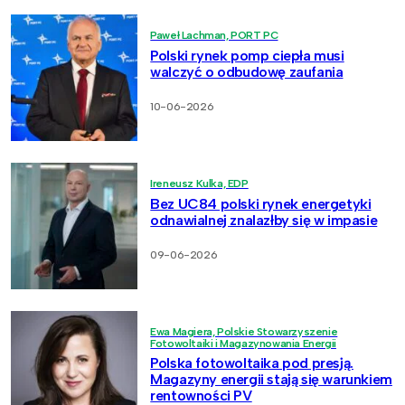
Paweł Lachman, PORT PC
Polski rynek pomp ciepła musi
walczyć o odbudowę zaufania
10-06-2026
Ireneusz Kulka, EDP
Bez UC84 polski rynek energetyki
odnawialnej znalazłby się w impasie
09-06-2026
Ewa Magiera, Polskie Stowarzyszenie
Fotowoltaiki i Magazynowania Energii
Polska fotowoltaika pod presją.
Magazyny energii stają się warunkiem
rentowności PV