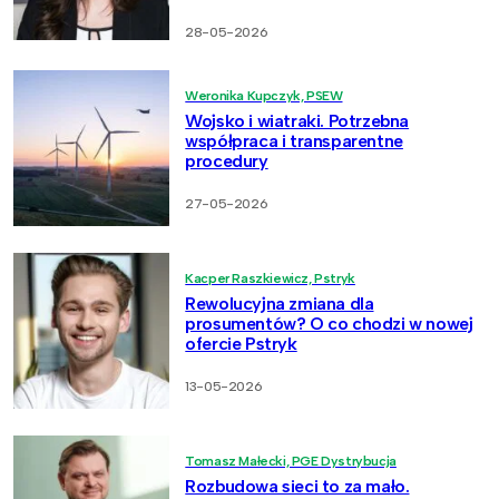
28-05-2026
Weronika Kupczyk, PSEW
Wojsko i wiatraki. Potrzebna
współpraca i transparentne
procedury
27-05-2026
Kacper Raszkiewicz, Pstryk
Rewolucyjna zmiana dla
prosumentów? O co chodzi w nowej
ofercie Pstryk
13-05-2026
Tomasz Małecki, PGE Dystrybucja
Rozbudowa sieci to za mało.