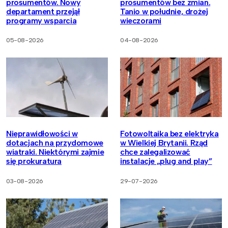
prosumentów. Nowy
prosumentów bez zmian.
departament przejął
Tanio w południe, drożej
programy wsparcia
wieczorami
05-08-2026
04-08-2026
Nieprawidłowości w
Fotowoltaika bez elektryka
dotacjach na przydomowe
w Wielkiej Brytanii. Rząd
wiatraki. Niektórymi zajmie
chce zalegalizować
się prokuratura
instalacje „plug and play”
03-08-2026
29-07-2026