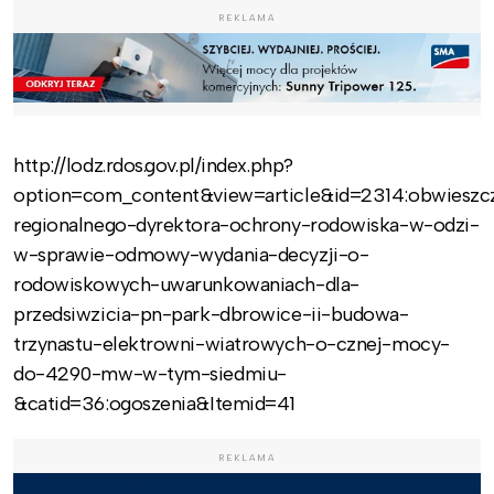
REKLAMA
http://lodz.rdos.gov.pl/index.php?
option=com_content&view=article&id=2314:obwieszc
regionalnego-dyrektora-ochrony-rodowiska-w-odzi-
w-sprawie-odmowy-wydania-decyzji-o-
rodowiskowych-uwarunkowaniach-dla-
przedsiwzicia-pn-park-dbrowice-ii-budowa-
trzynastu-elektrowni-wiatrowych-o-cznej-mocy-
do-4290-mw-w-tym-siedmiu-
&catid=36:ogoszenia&Itemid=41
REKLAMA