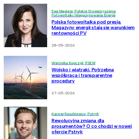
Ewa Magiera, Polskie Stowarzyszenie
Fotowoltaiki i Magazynowania Energii
Polska fotowoltaika pod presją.
Magazyny energii stają się warunkiem
rentowności PV
28-05-2026
Weronika Kupczyk, PSEW
Wojsko i wiatraki. Potrzebna
współpraca i transparentne
procedury
27-05-2026
Kacper Raszkiewicz, Pstryk
Rewolucyjna zmiana dla
prosumentów? O co chodzi w nowej
ofercie Pstryk