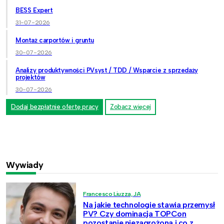
BESS Expert
31-07-2026
Montaż carportów i gruntu
30-07-2026
Analizy produktywności PVsyst / TDD / Wsparcie z sprzedaży
projektów
30-07-2026
Dodaj bezpłatnie ofertę pracy
Zobacz więcej
Wywiady
Francesco Liuzza, JA
Na jakie technologie stawia przemysł
PV? Czy dominacja TOPCon
pozostanie niezagrożona i co z