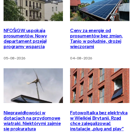
NFOŚiGW uspokaja
Ceny za energię od
prosumentów. Nowy
prosumentów bez zmian.
departament przejął
Tanio w południe, drożej
programy wsparcia
wieczorami
05-08-2026
04-08-2026
Nieprawidłowości w
Fotowoltaika bez elektryka
dotacjach na przydomowe
w Wielkiej Brytanii. Rząd
wiatraki. Niektórymi zajmie
chce zalegalizować
się prokuratura
instalacje „plug and play”