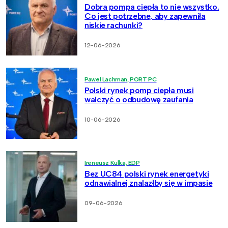
Dobra pompa ciepła to nie wszystko.
Co jest potrzebne, aby zapewniła
niskie rachunki?
12-06-2026
Paweł Lachman, PORT PC
Polski rynek pomp ciepła musi
walczyć o odbudowę zaufania
10-06-2026
Ireneusz Kulka, EDP
Bez UC84 polski rynek energetyki
odnawialnej znalazłby się w impasie
09-06-2026