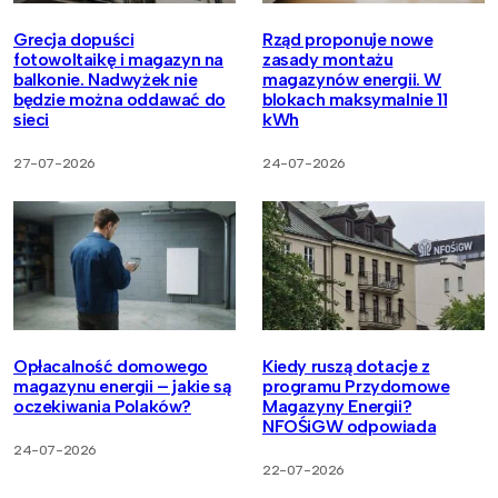
Grecja dopuści
Rząd proponuje nowe
fotowoltaikę i magazyn na
zasady montażu
balkonie. Nadwyżek nie
magazynów energii. W
będzie można oddawać do
blokach maksymalnie 11
sieci
kWh
27-07-2026
24-07-2026
Opłacalność domowego
Kiedy ruszą dotacje z
magazynu energii – jakie są
programu Przydomowe
oczekiwania Polaków?
Magazyny Energii?
NFOŚiGW odpowiada
24-07-2026
22-07-2026