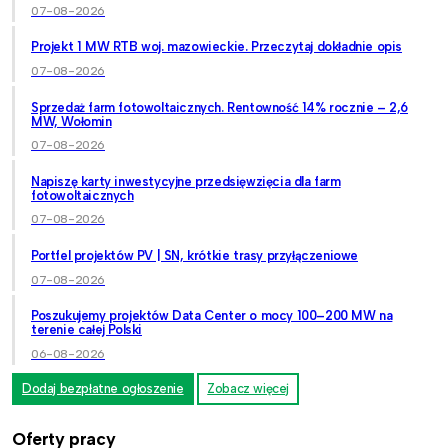
07-08-2026
Projekt 1 MW RTB woj. mazowieckie. Przeczytaj dokładnie opis
07-08-2026
Sprzedaż farm fotowoltaicznych. Rentowność 14% rocznie – 2,6
MW, Wołomin
07-08-2026
Napiszę karty inwestycyjne przedsięwzięcia dla farm
fotowoltaicznych
07-08-2026
Portfel projektów PV | SN, krótkie trasy przyłączeniowe
07-08-2026
Poszukujemy projektów Data Center o mocy 100–200 MW na
terenie całej Polski
06-08-2026
Dodaj bezpłatne ogłoszenie
Zobacz więcej
Oferty pracy