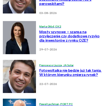
perowskitami?
03-08-2026
Marta Głód, OX2
Mosty szynowe – szansa na
przyłączenie czy dodatkowe ryzyko
dla inwestorów z rynku OZE?
29-07-2026
Francesco Liuzza, JA Solar
Fotowoltaika nie będzie już tak tania.
W którym kierunku zmierza rynek?
22-07-2026
Paweł Lachman, PORT PC