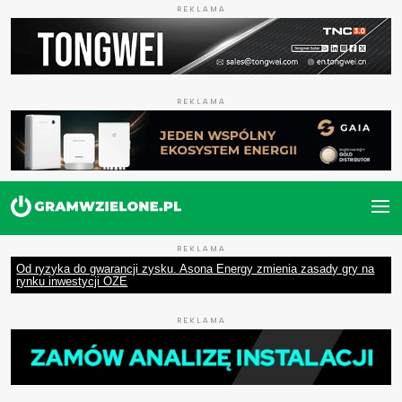
REKLAMA
REKLAMA
REKLAMA
Od ryzyka do gwarancji zysku. Asona Energy zmienia zasady gry na
rynku inwestycji OZE
REKLAMA