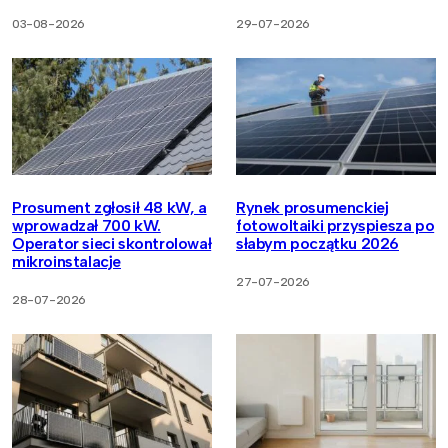
03-08-2026
29-07-2026
Prosument zgłosił 48 kW, a
Rynek prosumenckiej
wprowadzał 700 kW.
fotowoltaiki przyspiesza po
Operator sieci skontrolował
słabym początku 2026
mikroinstalacje
27-07-2026
28-07-2026