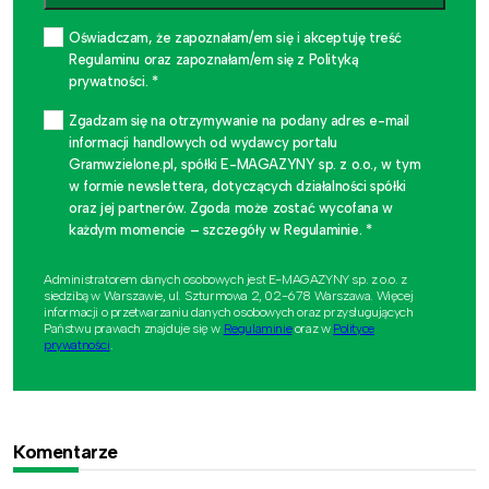
Oświadczam, że zapoznałam/em się i akceptuję treść
Regulaminu oraz zapoznałam/em się z Polityką
prywatności. *
Zgadzam się na otrzymywanie na podany adres e-mail
informacji handlowych od wydawcy portalu
Gramwzielone.pl, spółki E-MAGAZYNY sp. z o.o., w tym
w formie newslettera, dotyczących działalności spółki
oraz jej partnerów. Zgoda może zostać wycofana w
każdym momencie – szczegóły w Regulaminie. *
Administratorem danych osobowych jest E-MAGAZYNY sp. z o.o. z
siedzibą w Warszawie, ul. Szturmowa 2, 02-678 Warszawa. Więcej
informacji o przetwarzaniu danych osobowych oraz przysługujących
Państwu prawach znajduje się w
Regulaminie
oraz w
Polityce
prywatności
.
Komentarze