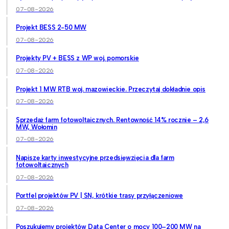
07-08-2026
Projekt BESS 2-50 MW
07-08-2026
Projekty PV + BESS z WP woj. pomorskie
07-08-2026
Projekt 1 MW RTB woj. mazowieckie. Przeczytaj dokładnie opis
07-08-2026
Sprzedaż farm fotowoltaicznych. Rentowność 14% rocznie – 2,6
MW, Wołomin
07-08-2026
Napiszę karty inwestycyjne przedsięwzięcia dla farm
fotowoltaicznych
07-08-2026
Portfel projektów PV | SN, krótkie trasy przyłączeniowe
07-08-2026
Poszukujemy projektów Data Center o mocy 100–200 MW na