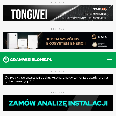
REKLAMA
REKLAMA
REKLAMA
Od ryzyka do gwarancji zysku. Asona Energy zmienia zasady gry na
rynku inwestycji OZE
REKLAMA