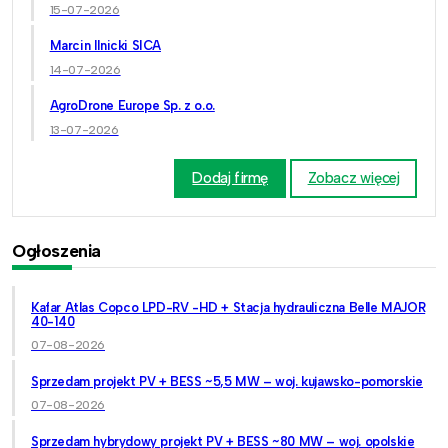
15-07-2026
Marcin Ilnicki SICA
14-07-2026
AgroDrone Europe Sp. z o.o.
13-07-2026
Dodaj firmę
Zobacz więcej
Ogłoszenia
Kafar Atlas Copco LPD-RV -HD + Stacja hydrauliczna Belle MAJOR
40-140
07-08-2026
Sprzedam projekt PV + BESS ~5,5 MW – woj. kujawsko-pomorskie
07-08-2026
Sprzedam hybrydowy projekt PV + BESS ~80 MW – woj. opolskie