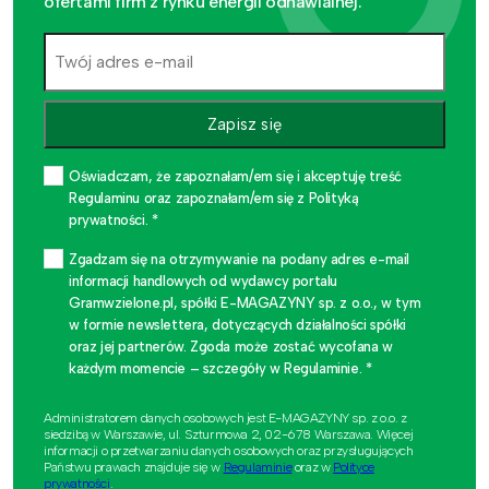
ofertami firm z rynku energii odnawialnej.
Zapisz się
Oświadczam, że zapoznałam/em się i akceptuję treść
Regulaminu oraz zapoznałam/em się z Polityką
prywatności. *
Zgadzam się na otrzymywanie na podany adres e-mail
informacji handlowych od wydawcy portalu
Gramwzielone.pl, spółki E-MAGAZYNY sp. z o.o., w tym
w formie newslettera, dotyczących działalności spółki
oraz jej partnerów. Zgoda może zostać wycofana w
każdym momencie – szczegóły w Regulaminie. *
Administratorem danych osobowych jest E-MAGAZYNY sp. z o.o. z
siedzibą w Warszawie, ul. Szturmowa 2, 02-678 Warszawa. Więcej
informacji o przetwarzaniu danych osobowych oraz przysługujących
Państwu prawach znajduje się w
Regulaminie
oraz w
Polityce
prywatności
.