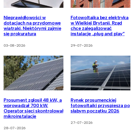
Nieprawidłowości w
Fotowoltaika bez elektryka
dotacjach na przydomowe
w Wielkiej Brytanii. Rząd
wiatraki. Niektórymi zajmie
chce zalegalizować
się prokuratura
instalacje „plug and play”
03-08-2026
29-07-2026
Prosument zgłosił 48 kW, a
Rynek prosumenckiej
wprowadzał 700 kW.
fotowoltaiki przyspiesza po
Operator sieci skontrolował
słabym początku 2026
mikroinstalacje
27-07-2026
28-07-2026