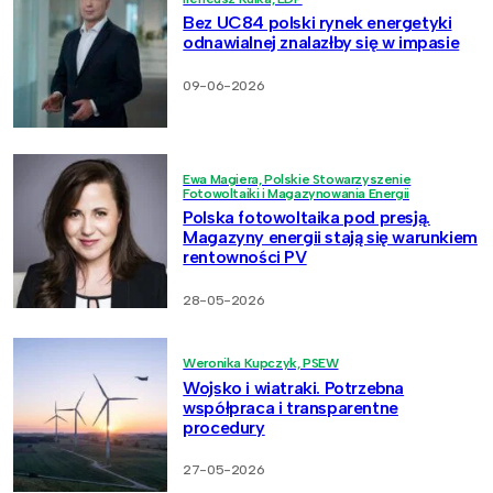
Bez UC84 polski rynek energetyki
odnawialnej znalazłby się w impasie
09-06-2026
Ewa Magiera, Polskie Stowarzyszenie
Fotowoltaiki i Magazynowania Energii
Polska fotowoltaika pod presją.
Magazyny energii stają się warunkiem
rentowności PV
28-05-2026
Weronika Kupczyk, PSEW
Wojsko i wiatraki. Potrzebna
współpraca i transparentne
procedury
27-05-2026