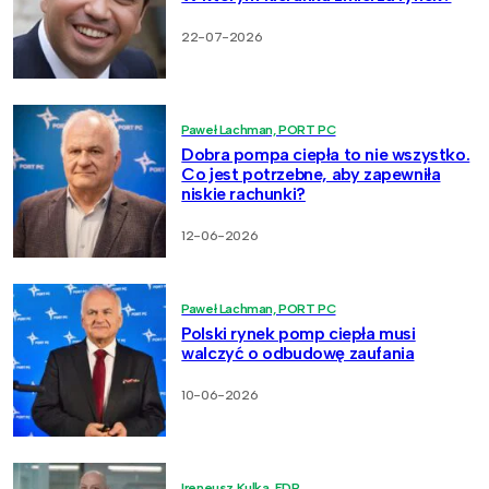
22-07-2026
Paweł Lachman, PORT PC
Dobra pompa ciepła to nie wszystko.
Co jest potrzebne, aby zapewniła
niskie rachunki?
12-06-2026
Paweł Lachman, PORT PC
Polski rynek pomp ciepła musi
walczyć o odbudowę zaufania
10-06-2026
Ireneusz Kulka, EDP