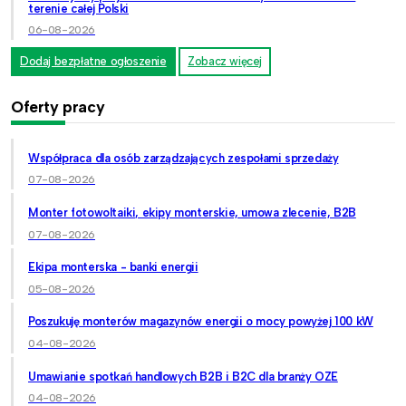
terenie całej Polski
06-08-2026
Dodaj bezpłatne ogłoszenie
Zobacz więcej
Oferty pracy
Współpraca dla osób zarządzających zespołami sprzedaży
07-08-2026
Monter fotowoltaiki, ekipy monterskie, umowa zlecenie, B2B
07-08-2026
Ekipa monterska - banki energii
05-08-2026
Poszukuję monterów magazynów energii o mocy powyżej 100 kW
04-08-2026
Umawianie spotkań handlowych B2B i B2C dla branży OZE
04-08-2026