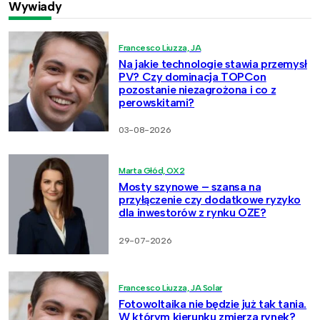
Wywiady
Francesco Liuzza, JA
Na jakie technologie stawia przemysł
PV? Czy dominacja TOPCon
pozostanie niezagrożona i co z
perowskitami?
03-08-2026
Marta Głód, OX2
Mosty szynowe – szansa na
przyłączenie czy dodatkowe ryzyko
dla inwestorów z rynku OZE?
29-07-2026
Francesco Liuzza, JA Solar
Fotowoltaika nie będzie już tak tania.
W którym kierunku zmierza rynek?