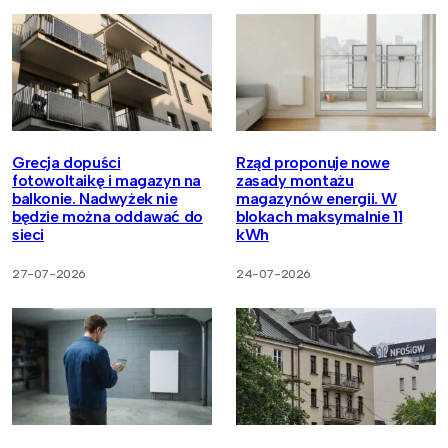
Grecja dopuści
Rząd proponuje nowe
fotowoltaikę i magazyn na
zasady montażu
balkonie. Nadwyżek nie
magazynów energii. W
będzie można oddawać do
blokach maksymalnie 11
sieci
kWh
27-07-2026
24-07-2026