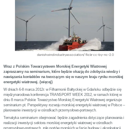
danishwindindustryassociation/ flickr cc-by-nc-2.0
Wraz z Polskim Towarzystwem Morskiej Energetyki Wiatrowej
zapraszamy na seminarium, które będzie okazją do zdobycia wiedzy i
nawiązania kontaktów na tworzącym się w naszym kraju rynku morskiej
energetyki wiatrowej. {więcej}
W dniach 6-8 marca 2012r. w Filharmonii Bałtyckiej w Gdańsku odbędzie się
międzynarodowa konferencja TRANSPORT WEEK 2012, w ramach której w
dniu 8 marca Polskie Towarzystwo Morskiej Energetyki Wiatrowej organizuje
seminarium pt. Perspektywy rozwoju morskiej energetyki wiatrowej w Polsce –
planowanie inwestycji w ośrodkach przemysłowo-portowych.
Tematyka seminarium obejmować będzie zagadnienia dotyczące planowania i
realizacji inwestycji sektora morskiej energetyki wiatrowej w ośrodkach
przemysłowo-portowych, rolę portów morskich w fazie budowy i eksploatacji