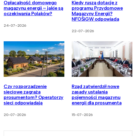
Opłacalność domowego
Kiedy ruszą dotacje z
magazynu energii – jakie są
programu Przydomowe
oczekiwania Polaków?
Magazyny Energii?
NFOŚiGW odpowiada
24-07-2026
22-07-2026
Czy rozporządzenie
Rząd zatwierdził nowe
sieciowe zagraża
zasady ustalania
prosumentom? Operatorzy
pojemności magazynu
sieci odpowiadają
energii dla prosumenta
20-07-2026
15-07-2026