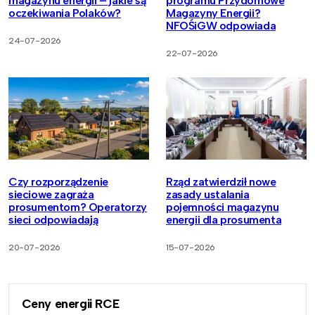
magazynu energii – jakie są
programu Przydomowe
oczekiwania Polaków?
Magazyny Energii?
NFOŚiGW odpowiada
24-07-2026
22-07-2026
Czy rozporządzenie
Rząd zatwierdził nowe
sieciowe zagraża
zasady ustalania
prosumentom? Operatorzy
pojemności magazynu
sieci odpowiadają
energii dla prosumenta
20-07-2026
15-07-2026
Ceny energii RCE