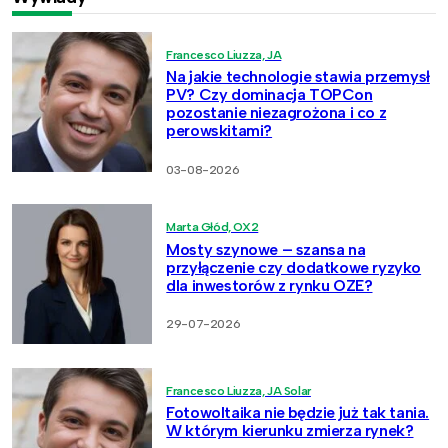
Francesco Liuzza, JA
Na jakie technologie stawia przemysł
PV? Czy dominacja TOPCon
pozostanie niezagrożona i co z
perowskitami?
03-08-2026
Marta Głód, OX2
Mosty szynowe – szansa na
przyłączenie czy dodatkowe ryzyko
dla inwestorów z rynku OZE?
29-07-2026
Francesco Liuzza, JA Solar
Fotowoltaika nie będzie już tak tania.
W którym kierunku zmierza rynek?