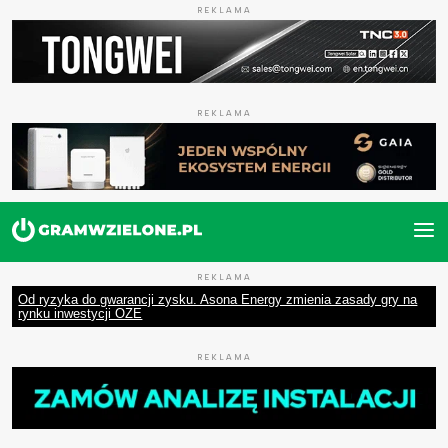
REKLAMA
REKLAMA
REKLAMA
Od ryzyka do gwarancji zysku. Asona Energy zmienia zasady gry na
rynku inwestycji OZE
REKLAMA