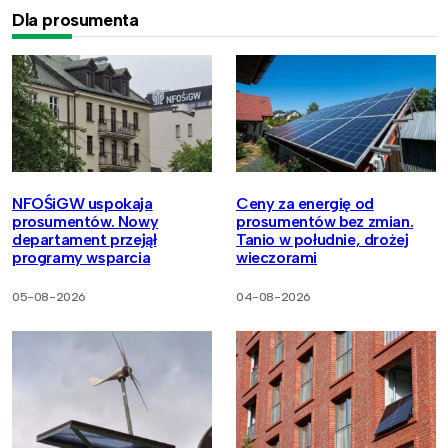
Dla prosumenta
NFOŚiGW uspokaja
Ceny za energię od
prosumentów. Nowy
prosumentów bez zmian.
departament przejął
Tanio w południe, drożej
programy wsparcia
wieczorami
05-08-2026
04-08-2026