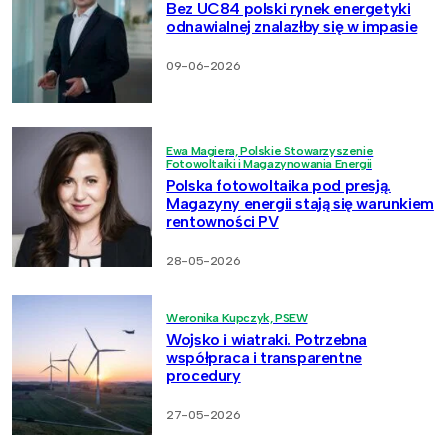
Bez UC84 polski rynek energetyki
odnawialnej znalazłby się w impasie
09-06-2026
Ewa Magiera, Polskie Stowarzyszenie
Fotowoltaiki i Magazynowania Energii
Polska fotowoltaika pod presją.
Magazyny energii stają się warunkiem
rentowności PV
28-05-2026
Weronika Kupczyk, PSEW
Wojsko i wiatraki. Potrzebna
współpraca i transparentne
procedury
27-05-2026