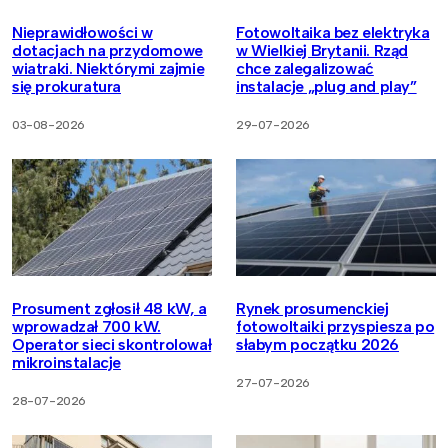
Nieprawidłowości w
Fotowoltaika bez elektryka
dotacjach na przydomowe
w Wielkiej Brytanii. Rząd
wiatraki. Niektórymi zajmie
chce zalegalizować
się prokuratura
instalacje „plug and play”
03-08-2026
29-07-2026
Prosument zgłosił 48 kW, a
Rynek prosumenckiej
wprowadzał 700 kW.
fotowoltaiki przyspiesza po
Operator sieci skontrolował
słabym początku 2026
mikroinstalacje
27-07-2026
28-07-2026