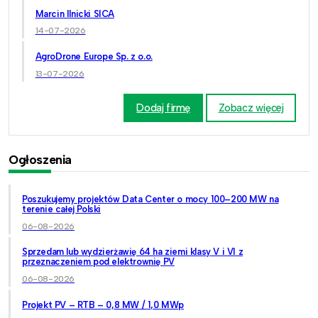
Marcin Ilnicki SICA
14-07-2026
AgroDrone Europe Sp. z o.o.
13-07-2026
Dodaj firmę
Zobacz więcej
Ogłoszenia
Poszukujemy projektów Data Center o mocy 100–200 MW na
terenie całej Polski
06-08-2026
Sprzedam lub wydzierżawię 64 ha ziemi klasy V i VI z
przeznaczeniem pod elektrownię PV
06-08-2026
Projekt PV – RTB – 0,8 MW / 1,0 MWp