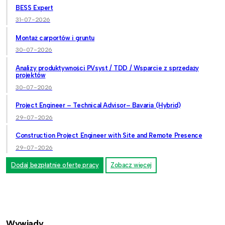
BESS Expert
31-07-2026
Montaż carportów i gruntu
30-07-2026
Analizy produktywności PVsyst / TDD / Wsparcie z sprzedaży
projektów
30-07-2026
Project Engineer – Technical Advisor– Bavaria (Hybrid)
29-07-2026
Construction Project Engineer with Site and Remote Presence
29-07-2026
Dodaj bezpłatnie ofertę pracy
Zobacz więcej
Wywiady