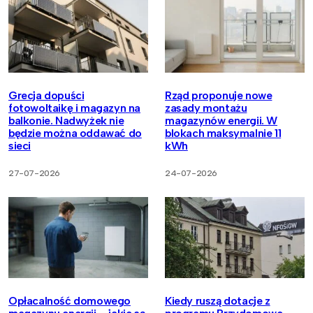
Grecja dopuści
Rząd proponuje nowe
fotowoltaikę i magazyn na
zasady montażu
balkonie. Nadwyżek nie
magazynów energii. W
będzie można oddawać do
blokach maksymalnie 11
sieci
kWh
27-07-2026
24-07-2026
Opłacalność domowego
Kiedy ruszą dotacje z