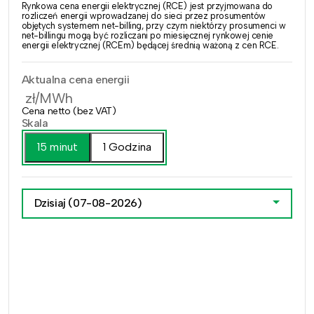
Rynkowa cena energii elektrycznej (RCE) jest przyjmowana do
rozliczeń energii wprowadzanej do sieci przez prosumentów
objętych systemem net-billing, przy czym niektórzy prosumenci w
net-billingu mogą być rozliczani po miesięcznej rynkowej cenie
energii elektrycznej (RCEm) będącej średnią ważoną z cen RCE.
Aktualna cena energii
zł/MWh
Cena netto (bez VAT)
Skala
15 minut
1 Godzina
Dzisiaj
(07-08-2026)