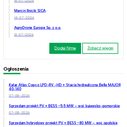
15-07-2026
Marcin Ilnicki SICA
14-07-2026
AgroDrone Europe Sp. z o.o.
13-07-2026
Dodaj firmę
Zobacz więcej
Ogłoszenia
Kafar Atlas Copco LPD-RV -HD + Stacja hydrauliczna Belle MAJOR
40-140
07-08-2026
Sprzedam projekt PV + BESS ~5,5 MW – woj. kujawsko-pomorskie
07-08-2026
Sprzedam hybrydowy projekt PV + BESS ~80 MW – woj. opolskie