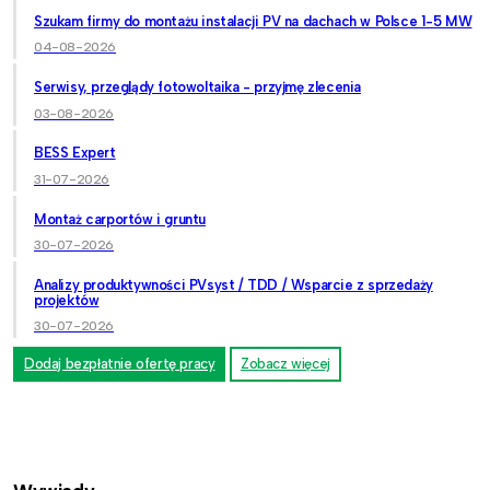
Szukam firmy do montażu instalacji PV na dachach w Polsce 1-5 MW
04-08-2026
Serwisy, przeglądy fotowoltaika - przyjmę zlecenia
03-08-2026
BESS Expert
31-07-2026
Montaż carportów i gruntu
30-07-2026
Analizy produktywności PVsyst / TDD / Wsparcie z sprzedaży
projektów
30-07-2026
Dodaj bezpłatnie ofertę pracy
Zobacz więcej