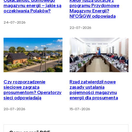
Opłacalność domowego
Kiedy ruszą dotacje z
magazynu energii – jakie są
programu Przydomowe
oczekiwania Polaków?
Magazyny Energii?
NFOŚiGW odpowiada
24-07-2026
22-07-2026
Czy rozporządzenie
Rząd zatwierdził nowe
sieciowe zagraża
zasady ustalania
prosumentom? Operatorzy
pojemności magazynu
sieci odpowiadają
energii dla prosumenta
20-07-2026
15-07-2026