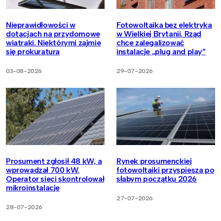
Nieprawidłowości w
Fotowoltaika bez elektryka
dotacjach na przydomowe
w Wielkiej Brytanii. Rząd
wiatraki. Niektórymi zajmie
chce zalegalizować
się prokuratura
instalacje „plug and play”
03-08-2026
29-07-2026
Prosument zgłosił 48 kW, a
Rynek prosumenckiej
wprowadzał 700 kW.
fotowoltaiki przyspiesza po
Operator sieci skontrolował
słabym początku 2026
mikroinstalacje
27-07-2026
28-07-2026