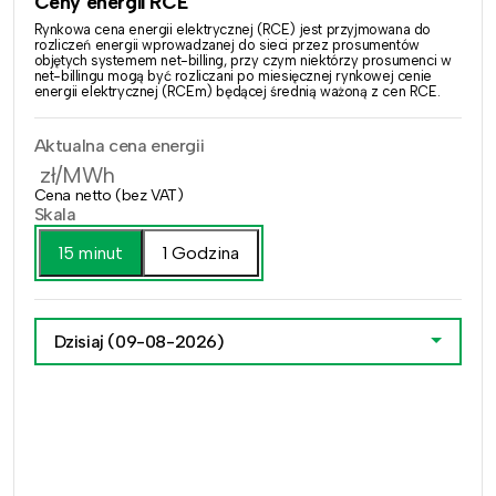
Ceny energii RCE
Rynkowa cena energii elektrycznej (RCE) jest przyjmowana do
rozliczeń energii wprowadzanej do sieci przez prosumentów
objętych systemem net-billing, przy czym niektórzy prosumenci w
net-billingu mogą być rozliczani po miesięcznej rynkowej cenie
energii elektrycznej (RCEm) będącej średnią ważoną z cen RCE.
Aktualna cena energii
zł/MWh
Cena netto (bez VAT)
Skala
15 minut
1 Godzina
Dzisiaj
(09-08-2026)