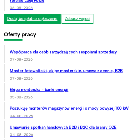
terenie całej Polski
06-08-2026
Dodaj bezpłatne ogłoszenie
Zobacz więcej
Oferty pracy
Współpraca dla osób zarządzających zespołami sprzedaży
07-08-2026
Monter fotowoltaiki, ekipy monterskie, umowa zlecenie, B2B
07-08-2026
Ekipa monterska - banki energii
05-08-2026
Poszukuję monterów magazynów energii o mocy powyżej 100 kW
04-08-2026
Umawianie spotkań handlowych B2B i B2C dla branży OZE
04-08-2026