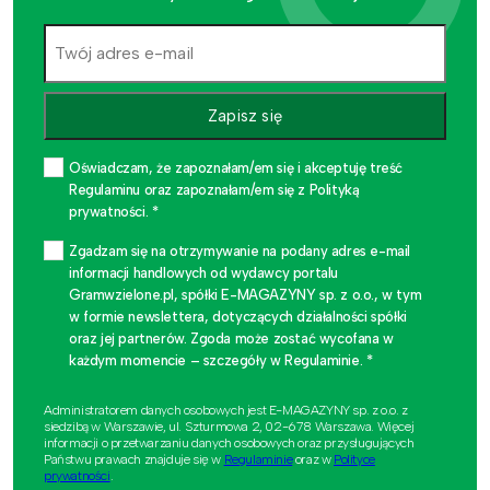
Zapisz się
Oświadczam, że zapoznałam/em się i akceptuję treść
Regulaminu oraz zapoznałam/em się z Polityką
prywatności. *
Zgadzam się na otrzymywanie na podany adres e-mail
informacji handlowych od wydawcy portalu
Gramwzielone.pl, spółki E-MAGAZYNY sp. z o.o., w tym
w formie newslettera, dotyczących działalności spółki
oraz jej partnerów. Zgoda może zostać wycofana w
każdym momencie – szczegóły w Regulaminie. *
Administratorem danych osobowych jest E-MAGAZYNY sp. z o.o. z
siedzibą w Warszawie, ul. Szturmowa 2, 02-678 Warszawa. Więcej
informacji o przetwarzaniu danych osobowych oraz przysługujących
Państwu prawach znajduje się w
Regulaminie
oraz w
Polityce
prywatności
.