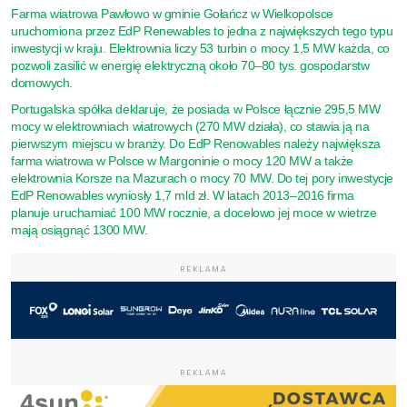
Farma wiatrowa Pawłowo w gminie Gołańcz w Wielkopolsce
uruchomiona przez EdP Renewables to jedna z największych tego typu
inwestycji w kraju. Elektrownia liczy 53 turbin o mocy 1,5 MW każda, co
pozwoli zasilić w energię elektryczną około 70–80 tys. gospodarstw
domowych.
Portugalska spółka deklaruje, że posiada w Polsce łącznie 295,5 MW
mocy w elektrowniach wiatrowych (270 MW działa), co stawia ją na
pierwszym miejscu w branży. Do EdP Renowables należy największa
farma wiatrowa w Polsce w Margoninie o mocy 120 MW a także
elektrownia Korsze na Mazurach o mocy 70 MW. Do tej pory inwestycje
EdP Renowables wyniosły 1,7 mld zł. W latach 2013–2016 firma
planuje uruchamiać 100 MW rocznie, a docelowo jej moce w wietrze
mają osiągnąć 1300 MW.
REKLAMA
REKLAMA