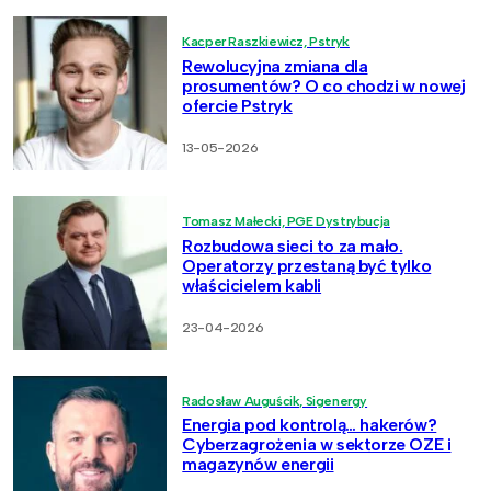
Kacper Raszkiewicz, Pstryk
Rewolucyjna zmiana dla
prosumentów? O co chodzi w nowej
ofercie Pstryk
13-05-2026
Tomasz Małecki, PGE Dystrybucja
Rozbudowa sieci to za mało.
Operatorzy przestaną być tylko
właścicielem kabli
23-04-2026
Radosław Auguścik, Sigenergy
Energia pod kontrolą… hakerów?
Cyberzagrożenia w sektorze OZE i
magazynów energii