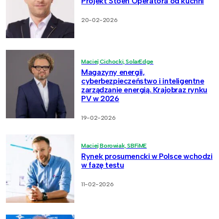
Projekt Stoen Operatora od kuchni
20-02-2026
Maciej Cichocki, SolarEdge
Magazyny energii,
cyberbezpieczeństwo i inteligentne
zarządzanie energią. Krajobraz rynku
PV w 2026
19-02-2026
Maciej Borowiak, SBFiME
Rynek prosumencki w Polsce wchodzi
w fazę testu
11-02-2026