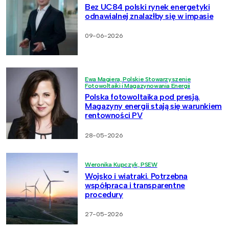
Bez UC84 polski rynek energetyki
odnawialnej znalazłby się w impasie
09-06-2026
Ewa Magiera, Polskie Stowarzyszenie
Fotowoltaiki i Magazynowania Energii
Polska fotowoltaika pod presją.
Magazyny energii stają się warunkiem
rentowności PV
28-05-2026
Weronika Kupczyk, PSEW
Wojsko i wiatraki. Potrzebna
współpraca i transparentne
procedury
27-05-2026