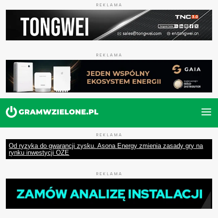
REKLAMA
REKLAMA
REKLAMA
Od ryzyka do gwarancji zysku. Asona Energy zmienia zasady gry na
rynku inwestycji OZE
REKLAMA