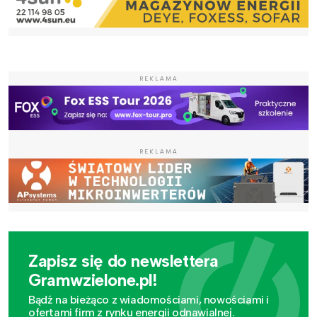
REKLAMA
REKLAMA
Zapisz się do newslettera
Gramwzielone.pl!
Bądź na bieżąco z wiadomościami, nowościami i
ofertami firm z rynku energii odnawialnej.