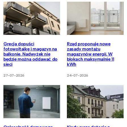
Grecja dopuści
Rząd proponuje nowe
fotowoltaikę i magazyn na
zasady montażu
balkonie. Nadwyżek nie
magazynów energii. W
będzie można oddawać do
blokach maksymalnie 11
sieci
kWh
27-07-2026
24-07-2026