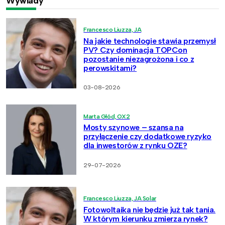
Wywiady
Francesco Liuzza, JA
Na jakie technologie stawia przemysł
PV? Czy dominacja TOPCon
pozostanie niezagrożona i co z
perowskitami?
03-08-2026
Marta Głód, OX2
Mosty szynowe – szansa na
przyłączenie czy dodatkowe ryzyko
dla inwestorów z rynku OZE?
29-07-2026
Francesco Liuzza, JA Solar
Fotowoltaika nie będzie już tak tania.
W którym kierunku zmierza rynek?