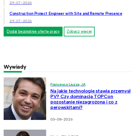
29-07-2026
Construction Project Engineer with Site and Remote Presence
29-07-2026
Dodaj bezpłatnie ofertę pracy
Zobacz więcej
Wywiady
Francesco Liuzza, JA
Na jakie technologie stawia przemysł
PV? Czy dominacja TOPCon
pozostanie niezagrożona i co z
perowskitami?
03-08-2026