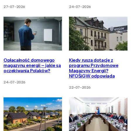
27-07-2026
24-07-2026
Opłacalność domowego
Kiedy ruszą dotacje z
magazynu energii – jakie są
programu Przydomowe
oczekiwania Polaków?
Magazyny Energii?
NFOŚiGW odpowiada
24-07-2026
22-07-2026