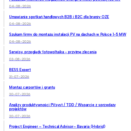
04-08-2026
Umawianie spotkań handlowych B2B i B2C dla branży OZE
04-08-2026
Szukam firmy do montażu instalacji PV na dachach w Polsce 1-5 MW
04-08-2026
Serwisy, przeglądy fotowoltaika - przyjmę zlecenia
03-08-2026
BESS Expert
31-07-2026
Montaż carportów i gruntu
30-07-2026
Analizy produktywności PVsyst / TDD / Wsparcie z sprzedaży
projektów
30-07-2026
Project Engineer – Technical Advisor– Bavaria (Hybrid)