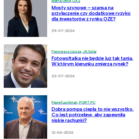
Marta Głód, OX2
Mosty szynowe – szansa na
przyłączenie czy dodatkowe ryzyko
dla inwestorów z rynku OZE?
29-07-2026
Francesco Liuzza, JA Solar
Fotowoltaika nie będzie już tak tania.
W którym kierunku zmierza rynek?
22-07-2026
Paweł Lachman, PORT PC
Dobra pompa ciepła to nie wszystko.
Co jest potrzebne, aby zapewniła
niskie rachunki?
12-06-2026