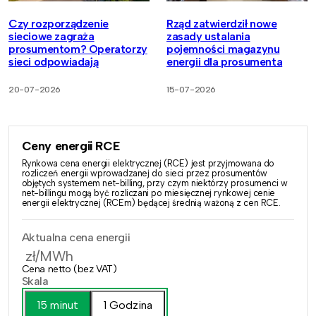
Czy rozporządzenie
Rząd zatwierdził nowe
sieciowe zagraża
zasady ustalania
prosumentom? Operatorzy
pojemności magazynu
sieci odpowiadają
energii dla prosumenta
20-07-2026
15-07-2026
Ceny energii RCE
Rynkowa cena energii elektrycznej (RCE) jest przyjmowana do
rozliczeń energii wprowadzanej do sieci przez prosumentów
objętych systemem net-billing, przy czym niektórzy prosumenci w
net-billingu mogą być rozliczani po miesięcznej rynkowej cenie
energii elektrycznej (RCEm) będącej średnią ważoną z cen RCE.
Aktualna cena energii
zł/MWh
Cena netto (bez VAT)
Skala
15 minut
1 Godzina