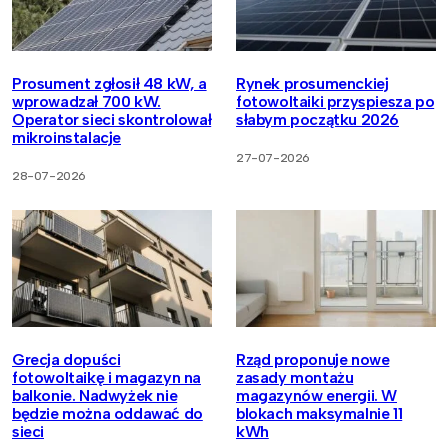
Prosument zgłosił 48 kW, a
Rynek prosumenckiej
wprowadzał 700 kW.
fotowoltaiki przyspiesza po
Operator sieci skontrolował
słabym początku 2026
mikroinstalacje
27-07-2026
28-07-2026
Grecja dopuści
Rząd proponuje nowe
fotowoltaikę i magazyn na
zasady montażu
balkonie. Nadwyżek nie
magazynów energii. W
będzie można oddawać do
blokach maksymalnie 11
sieci
kWh