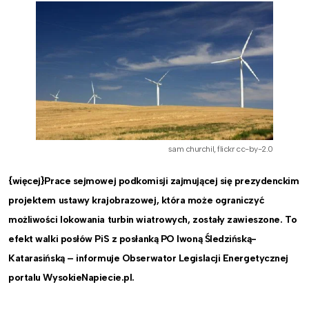
sam churchil, flickr cc-by-2.0
{więcej}Prace sejmowej podkomisji zajmującej się prezydenckim
projektem ustawy krajobrazowej, która może ograniczyć
możliwości lokowania turbin wiatrowych, zostały zawieszone. To
efekt walki posłów PiS z posłanką PO Iwoną Śledzińską-
Katarasińską – informuje Obserwator Legislacji Energetycznej
portalu WysokieNapiecie.pl.