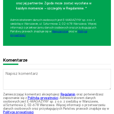
oraz jej partnerów. Zgoda może zostać wycofana w
każdym momencie – szczegóły w Regulaminie. *
Administratorem danych osobowych jest E-MAGAZYNY sp. z o.o. z
siedzibą w Warszawie, ul. Szturmowa 2, 02-678 Warszawa. Więcej
informacji o przetwarzaniu danych osobowych oraz przysługujących
Państwu prawach znajduje się w
Regulaminie
oraz w
Polityce
prywatności
.
Komentarze
Zamieszczając komentarz akceptujesz
Regulamin
oraz potwierdzasz
zapoznanie się z
Polityką prywatności
. Administratorem danych
osobowych jest E-MAGAZYNY sp. z o.o. z siedzibą w Warszawie,
ul.Szturmowa 2, 02-678 Warszawa. Więcej informacji o przetwarzaniu
danych osobowych oraz przysługujących Państwu prawach znajduje się w
Polityce prywatności
.