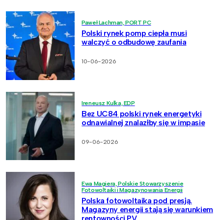
Paweł Lachman, PORT PC
Polski rynek pomp ciepła musi
walczyć o odbudowę zaufania
10-06-2026
Ireneusz Kulka, EDP
Bez UC84 polski rynek energetyki
odnawialnej znalazłby się w impasie
09-06-2026
Ewa Magiera, Polskie Stowarzyszenie
Fotowoltaiki i Magazynowania Energii
Polska fotowoltaika pod presją.
Magazyny energii stają się warunkiem
rentowności PV