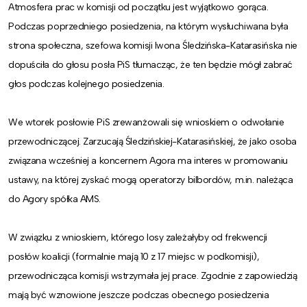
Atmosfera prac w komisji od początku jest wyjątkowo gorąca.
Podczas poprzedniego posiedzenia, na którym wysłuchiwana była
strona społeczna, szefowa komisji Iwona Śledzińska-Katarasińska nie
dopuściła do głosu posła PiS tłumacząc, że ten będzie mógł zabrać
głos podczas kolejnego posiedzenia.
We wtorek posłowie PiS zrewanżowali się wnioskiem o odwołanie
przewodniczącej. Zarzucają Śledzińskiej-Katarasińskiej, że jako osoba
związana wcześniej a koncernem Agora ma interes w promowaniu
ustawy, na której zyskać mogą operatorzy bilbordów, m.in. należąca
do Agory spółka AMS.
W związku z wnioskiem, którego losy zależałyby od frekwencji
posłów koalicji (formalnie mają 10 z 17 miejsc w podkomisji),
przewodnicząca komisji wstrzymała jej prace. Zgodnie z zapowiedzią
mają być wznowione jeszcze podczas obecnego posiedzenia