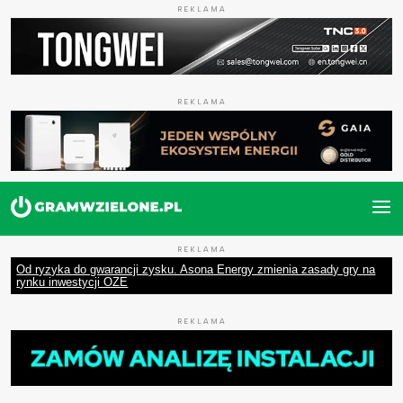
REKLAMA
REKLAMA
REKLAMA
Od ryzyka do gwarancji zysku. Asona Energy zmienia zasady gry na
rynku inwestycji OZE
REKLAMA