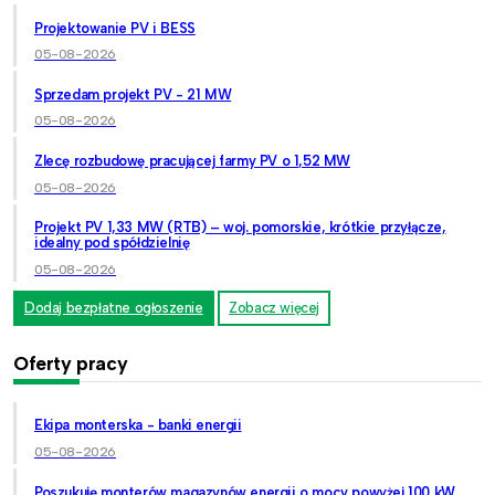
Projektowanie PV i BESS
05-08-2026
Sprzedam projekt PV - 21 MW
05-08-2026
Zlecę rozbudowę pracującej farmy PV o 1,52 MW
05-08-2026
Projekt PV 1,33 MW (RTB) – woj. pomorskie, krótkie przyłącze,
idealny pod spółdzielnię
05-08-2026
Dodaj bezpłatne ogłoszenie
Zobacz więcej
Oferty pracy
Ekipa monterska - banki energii
05-08-2026
Poszukuję monterów magazynów energii o mocy powyżej 100 kW