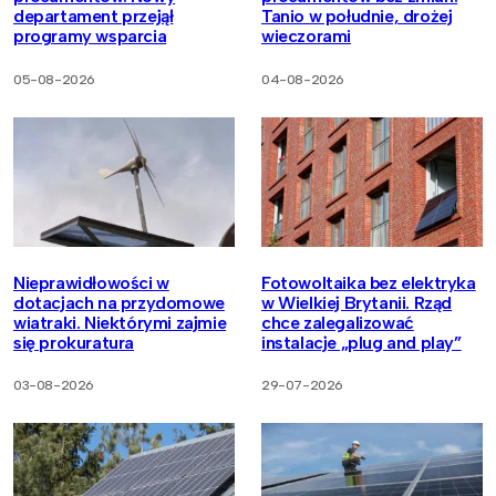
departament przejął
Tanio w południe, drożej
programy wsparcia
wieczorami
05-08-2026
04-08-2026
Nieprawidłowości w
Fotowoltaika bez elektryka
dotacjach na przydomowe
w Wielkiej Brytanii. Rząd
wiatraki. Niektórymi zajmie
chce zalegalizować
się prokuratura
instalacje „plug and play”
03-08-2026
29-07-2026