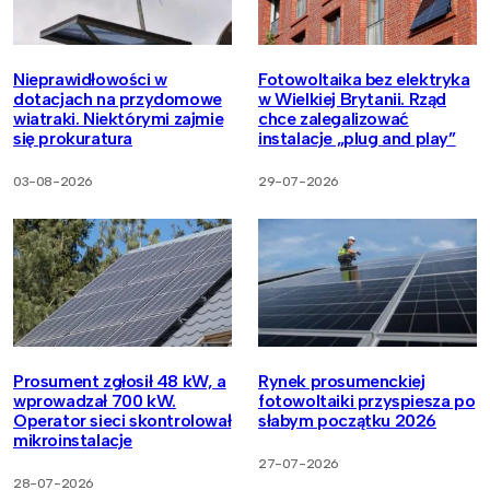
Nieprawidłowości w
Fotowoltaika bez elektryka
dotacjach na przydomowe
w Wielkiej Brytanii. Rząd
wiatraki. Niektórymi zajmie
chce zalegalizować
się prokuratura
instalacje „plug and play”
03-08-2026
29-07-2026
Prosument zgłosił 48 kW, a
Rynek prosumenckiej
wprowadzał 700 kW.
fotowoltaiki przyspiesza po
Operator sieci skontrolował
słabym początku 2026
mikroinstalacje
27-07-2026
28-07-2026