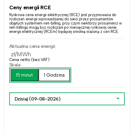
Ceny energii RCE
Rynkowa cena energii elektrycznej (RCE) jest przyjmowana do
rozliczeń energii wprowadzanej do sieci przez prosumentów
objętych systemem net-billing, przy czym niektórzy prosumenci w
net-billingu mogą być rozliczani po miesięcznej rynkowej cenie
energii elektrycznej (RCEm) będącej średnią ważoną z cen RCE.
Aktualna cena energii
zł/MWh
Cena netto (bez VAT)
Skala
15 minut
1 Godzina
Dzisiaj
(09-08-2026)