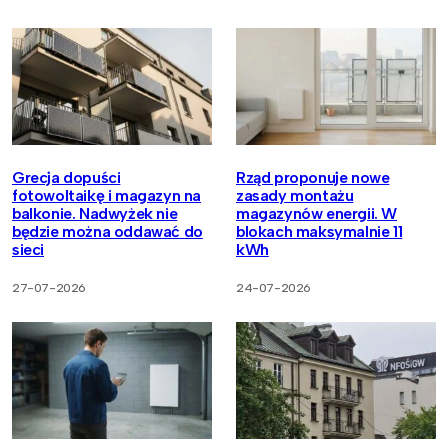
Grecja dopuści
Rząd proponuje nowe
fotowoltaikę i magazyn na
zasady montażu
balkonie. Nadwyżek nie
magazynów energii. W
będzie można oddawać do
blokach maksymalnie 11
sieci
kWh
27-07-2026
24-07-2026