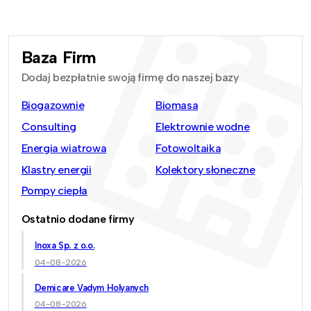
Baza Firm
Dodaj bezpłatnie swoją firmę do naszej bazy
Biogazownie
Biomasa
Consulting
Elektrownie wodne
Energia wiatrowa
Fotowoltaika
Klastry energii
Kolektory słoneczne
Pompy ciepła
Ostatnio dodane firmy
Inoxa Sp. z o.o.
04-08-2026
Demicare Vadym Holyanych
04-08-2026