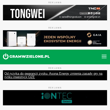
REKLAMA
REKLAMA
REKLAMA
Od ryzyka do gwarancji zysku. Asona Energy zmienia zasady gry na
rynku inwestycji OZE
REKLAMA