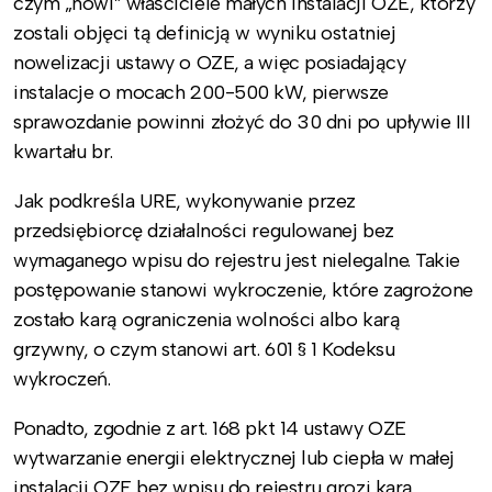
czym „nowi” właściciele małych instalacji OZE, którzy
zostali objęci tą definicją w wyniku ostatniej
nowelizacji ustawy o OZE, a więc posiadający
instalacje o mocach 200-500 kW, pierwsze
sprawozdanie powinni złożyć do 30 dni po upływie III
kwartału br.
Jak podkreśla URE, wykonywanie przez
przedsiębiorcę działalności regulowanej bez
wymaganego wpisu do rejestru jest nielegalne. Takie
postępowanie stanowi wykroczenie, które zagrożone
zostało karą ograniczenia wolności albo karą
grzywny, o czym stanowi art. 601 § 1 Kodeksu
wykroczeń.
Ponadto, zgodnie z art. 168 pkt 14 ustawy OZE
wytwarzanie energii elektrycznej lub ciepła w małej
instalacji OZE bez wpisu do rejestru grozi karą