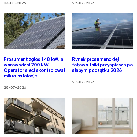
03-08-2026
29-07-2026
Prosument zgłosił 48 kW, a
Rynek prosumenckiej
wprowadzał 700 kW.
fotowoltaiki przyspiesza po
Operator sieci skontrolował
słabym początku 2026
mikroinstalacje
27-07-2026
28-07-2026