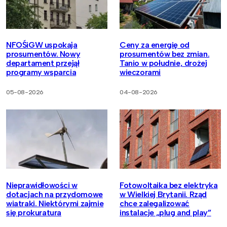
NFOŚiGW uspokaja
Ceny za energię od
prosumentów. Nowy
prosumentów bez zmian.
departament przejął
Tanio w południe, drożej
programy wsparcia
wieczorami
05-08-2026
04-08-2026
Nieprawidłowości w
Fotowoltaika bez elektryka
dotacjach na przydomowe
w Wielkiej Brytanii. Rząd
wiatraki. Niektórymi zajmie
chce zalegalizować
się prokuratura
instalacje „plug and play”