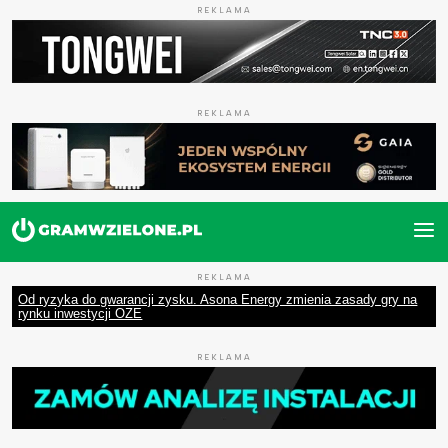
REKLAMA
REKLAMA
REKLAMA
Od ryzyka do gwarancji zysku. Asona Energy zmienia zasady gry na
rynku inwestycji OZE
REKLAMA