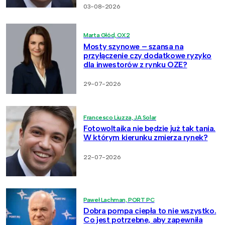
03-08-2026
Marta Głód, OX2
Mosty szynowe – szansa na
przyłączenie czy dodatkowe ryzyko
dla inwestorów z rynku OZE?
29-07-2026
Francesco Liuzza, JA Solar
Fotowoltaika nie będzie już tak tania.
W którym kierunku zmierza rynek?
22-07-2026
Paweł Lachman, PORT PC
Dobra pompa ciepła to nie wszystko.
Co jest potrzebne, aby zapewniła