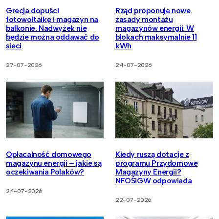
Grecja dopuści
Rząd proponuje nowe
fotowoltaikę i magazyn na
zasady montażu
balkonie. Nadwyżek nie
magazynów energii. W
będzie można oddawać do
blokach maksymalnie 11
sieci
kWh
27-07-2026
24-07-2026
Opłacalność domowego
Kiedy ruszą dotacje z
magazynu energii – jakie są
programu Przydomowe
oczekiwania Polaków?
Magazyny Energii?
NFOŚiGW odpowiada
24-07-2026
22-07-2026