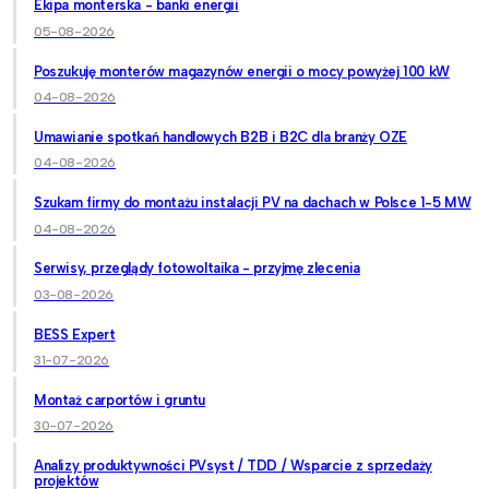
Ekipa monterska - banki energii
05-08-2026
Poszukuję monterów magazynów energii o mocy powyżej 100 kW
04-08-2026
Umawianie spotkań handlowych B2B i B2C dla branży OZE
04-08-2026
Szukam firmy do montażu instalacji PV na dachach w Polsce 1-5 MW
04-08-2026
Serwisy, przeglądy fotowoltaika - przyjmę zlecenia
03-08-2026
BESS Expert
31-07-2026
Montaż carportów i gruntu
30-07-2026
Analizy produktywności PVsyst / TDD / Wsparcie z sprzedaży
projektów