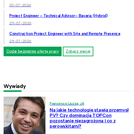
30-07-2026
Project Engineer – Technical Advisor– Bavaria (Hybrid)
29-07-2026
Construction Project Engineer with Site and Remote Presence
29-07-2026
Dodaj bezpłatnie ofertę pracy
Zobacz więcej
Wywiady
Francesco Liuzza, JA
Na jakie technologie stawia przemysł
PV? Czy dominacja TOPCon
pozostanie niezagrożona i co z
perowskitami?