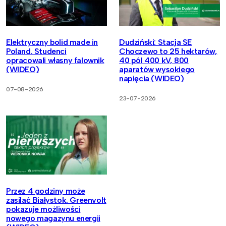
Elektryczny bolid made in
Dudziński: Stacja SE
Poland. Studenci
Choczewo to 25 hektarów,
opracowali własny falownik
40 pól 400 kV, 800
(WIDEO)
aparatów wysokiego
napięcia (WIDEO)
07-08-2026
23-07-2026
Przez 4 godziny może
zasilać Białystok. Greenvolt
pokazuje możliwości
nowego magazynu energii