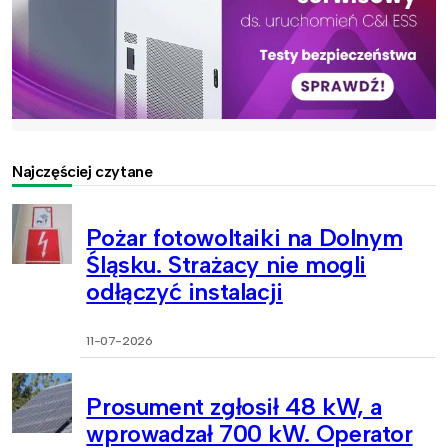
Najczęściej czytane
Pożar fotowoltaiki na Dolnym
Śląsku. Strażacy nie mogli
odłączyć instalacji
11-07-2026
Prosument zgłosił 48 kW, a
wprowadzał 700 kW. Operator