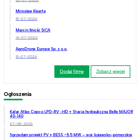
Mirosław Kwarta
15-07-2026
Marcin Ilnicki SICA
14-07-2026
AgroDrone Europe Sp. z o.o.
13-07-2026
Dodaj firmę
Zobacz więcej
Ogłoszenia
Kafar Atlas Copco LPD-RV -HD + Stacja hydrauliczna Belle MAJOR
40-140
07-08-2026
Sprzedam projekt PV + BESS ~5,5 MW – woj. kujawsko-pomorskie