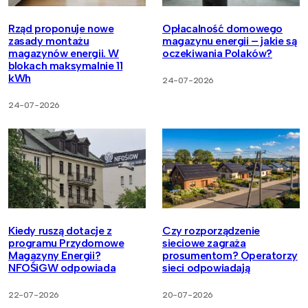
Rząd proponuje nowe
Opłacalność domowego
zasady montażu
magazynu energii – jakie są
magazynów energii. W
oczekiwania Polaków?
blokach maksymalnie 11
kWh
24-07-2026
24-07-2026
Kiedy ruszą dotacje z
Czy rozporządzenie
programu Przydomowe
sieciowe zagraża
Magazyny Energii?
prosumentom? Operatorzy
NFOŚiGW odpowiada
sieci odpowiadają
22-07-2026
20-07-2026