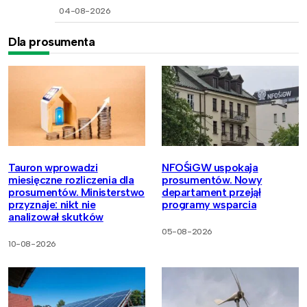
04-08-2026
Dla prosumenta
Tauron wprowadzi
NFOŚiGW uspokaja
miesięczne rozliczenia dla
prosumentów. Nowy
prosumentów. Ministerstwo
departament przejął
przyznaje: nikt nie
programy wsparcia
analizował skutków
05-08-2026
10-08-2026