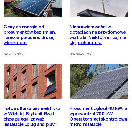
Ceny za energię od
Nieprawidłowości w
prosumentów bez zmian.
dotacjach na przydomowe
Tanio w południe, drożej
wiatraki. Niektórymi zajmie
wieczorami
się prokuratura
04-08-2026
03-08-2026
Fotowoltaika bez elektryka
Prosument zgłosił 48 kW, a
w Wielkiej Brytanii. Rząd
wprowadzał 700 kW.
chce zalegalizować
Operator sieci skontrolował
instalacje „plug and play”
mikroinstalacje