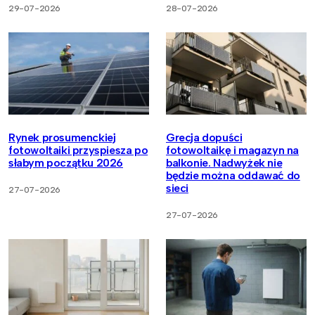
29-07-2026
28-07-2026
Rynek prosumenckiej
Grecja dopuści
fotowoltaiki przyspiesza po
fotowoltaikę i magazyn na
słabym początku 2026
balkonie. Nadwyżek nie
będzie można oddawać do
sieci
27-07-2026
27-07-2026