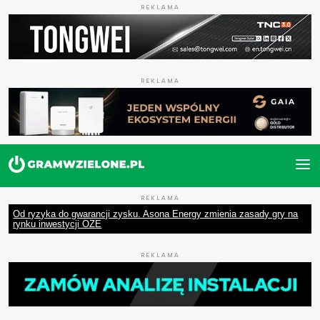
REKLAMA
REKLAMA
REKLAMA
Od ryzyka do gwarancji zysku. Asona Energy zmienia zasady gry na
rynku inwestycji OZE
REKLAMA