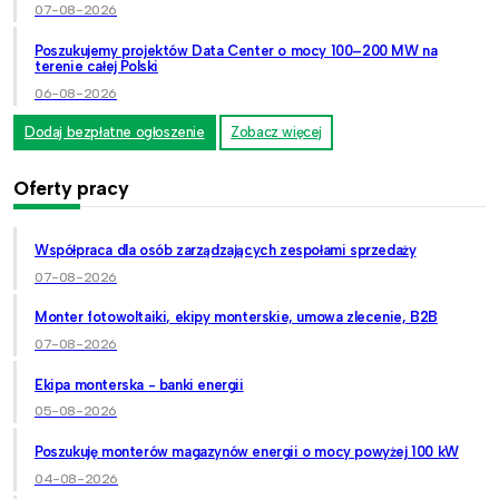
07-08-2026
Poszukujemy projektów Data Center o mocy 100–200 MW na
terenie całej Polski
06-08-2026
Dodaj bezpłatne ogłoszenie
Zobacz więcej
Oferty pracy
Współpraca dla osób zarządzających zespołami sprzedaży
07-08-2026
Monter fotowoltaiki, ekipy monterskie, umowa zlecenie, B2B
07-08-2026
Ekipa monterska - banki energii
05-08-2026
Poszukuję monterów magazynów energii o mocy powyżej 100 kW
04-08-2026