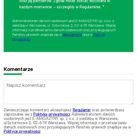
oraz jej partnerów. Zgoda może zostać wycofana w
każdym momencie – szczegóły w Regulaminie. *
Administratorem danych osobowych jest E-MAGAZYNY sp. z o.o. z
siedzibą w Warszawie, ul. Szturmowa 2, 02-678 Warszawa. Więcej
informacji o przetwarzaniu danych osobowych oraz przysługujących
Państwu prawach znajduje się w
Regulaminie
oraz w
Polityce
prywatności
.
Komentarze
Zamieszczając komentarz akceptujesz
Regulamin
oraz potwierdzasz
zapoznanie się z
Polityką prywatności
. Administratorem danych
osobowych jest E-MAGAZYNY sp. z o.o. z siedzibą w Warszawie,
ul.Szturmowa 2, 02-678 Warszawa. Więcej informacji o przetwarzaniu
danych osobowych oraz przysługujących Państwu prawach znajduje się w
Polityce prywatności
.