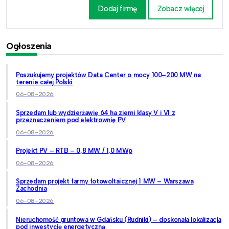
Dodaj firmę
Zobacz więcej
Ogłoszenia
Poszukujemy projektów Data Center o mocy 100–200 MW na
terenie całej Polski
06-08-2026
Sprzedam lub wydzierżawię 64 ha ziemi klasy V i VI z
przeznaczeniem pod elektrownię PV
06-08-2026
Projekt PV – RTB – 0,8 MW / 1,0 MWp
06-08-2026
Sprzedam projekt farmy fotowoltaicznej 1 MW – Warszawa
Zachodnia
06-08-2026
Nieruchomość gruntowa w Gdańsku (Rudniki) – doskonała lokalizacja
pod inwestycję energetyczną