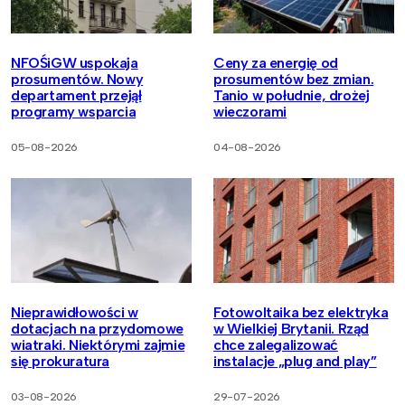
NFOŚiGW uspokaja
Ceny za energię od
prosumentów. Nowy
prosumentów bez zmian.
departament przejął
Tanio w południe, drożej
programy wsparcia
wieczorami
05-08-2026
04-08-2026
Nieprawidłowości w
Fotowoltaika bez elektryka
dotacjach na przydomowe
w Wielkiej Brytanii. Rząd
wiatraki. Niektórymi zajmie
chce zalegalizować
się prokuratura
instalacje „plug and play”
03-08-2026
29-07-2026