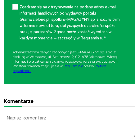
Zgadzam się na otrzymywanie na podany adres e-mail
informacji handlowych od wydawcy portalu
Gramwzielone.pl, spółki E-MAGAZYNY sp. z o.o., w tym
w formie newslettera, dotyczących działalności spółki
oraz jej partnerów. Zgoda może zostać wycofana w
każdym momencie – szczegóły w Regulaminie. *
Administratorem danych osobowych jest E-MAGAZYNY sp. z o.o. z
siedzibą w Warszawie, ul. Szturmowa 2, 02-678 Warszawa. Więcej
informacji o przetwarzaniu danych osobowych oraz przysługujących
Państwu prawach znajduje się w
Regulaminie
oraz w
Polityce
prywatności
.
Komentarze