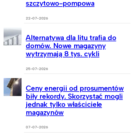
szczytowo-pompowa
22-07-2026
Alternatywa dla litu trafia do
domów. Nowe magazyny
wytrzymają 8 tys. cykli
25-07-2026
Ceny energii od prosumentów
biły rekordy. Skorzystać mogli
jednak tylko właściciele
magazynów
07-07-2026