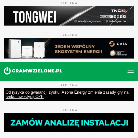
REKLAMA
REKLAMA
REKLAMA
Od ryzyka do gwarancji zysku. Asona Energy zmienia zasady gry na
rynku inwestycji OZE
REKLAMA