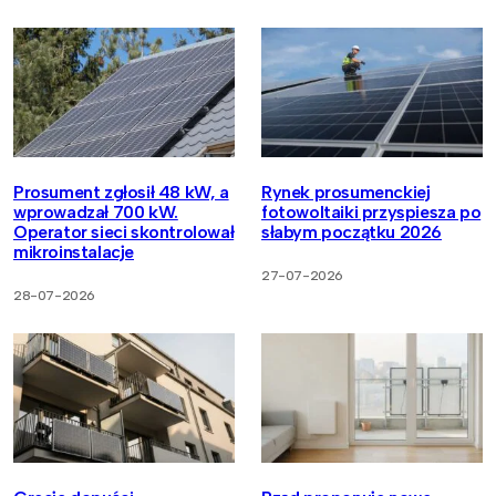
Prosument zgłosił 48 kW, a
Rynek prosumenckiej
wprowadzał 700 kW.
fotowoltaiki przyspiesza po
Operator sieci skontrolował
słabym początku 2026
mikroinstalacje
27-07-2026
28-07-2026