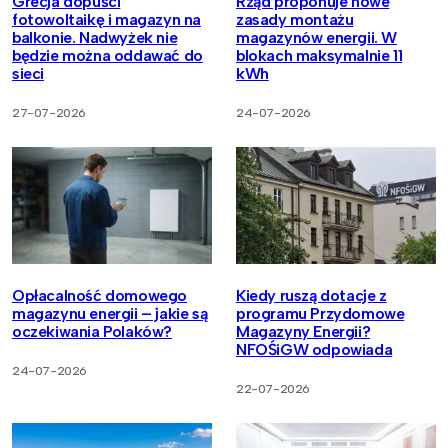
Grecja dopuści
Rząd proponuje nowe
fotowoltaikę i magazyn na
zasady montażu
balkonie. Nadwyżek nie
magazynów energii. W
będzie można oddawać do
blokach maksymalnie 11
sieci
kWh
27-07-2026
24-07-2026
Opłacalność domowego
Kiedy ruszą dotacje z
magazynu energii – jakie są
programu Przydomowe
oczekiwania Polaków?
Magazyny Energii?
NFOŚiGW odpowiada
24-07-2026
22-07-2026