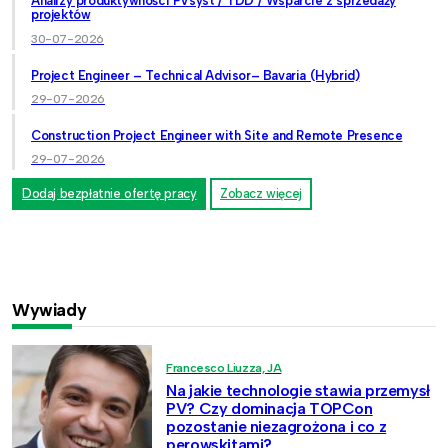
Analizy produktywności PVsyst / TDD / Wsparcie z sprzedaży
projektów
30-07-2026
Project Engineer – Technical Advisor– Bavaria (Hybrid)
29-07-2026
Construction Project Engineer with Site and Remote Presence
29-07-2026
Dodaj bezpłatnie ofertę pracy
Zobacz więcej
Wywiady
Francesco Liuzza, JA
Na jakie technologie stawia przemysł
PV? Czy dominacja TOPCon
pozostanie niezagrożona i co z
perowskitami?