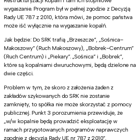
Restrukturyzacji Kopalń i tam ich stopniowe
wygaszanie. Program był w pełnej zgodzie z Decyzją
Rady UE 787 z 2010, która mówi, że pomoc państwa
może iść wyłącznie na wygaszanie kopalń.
Jak będzie: Do SRK trafią „Brzeszcze”, „Sośnica–
Makoszowy” (Ruch Makoszowy), „Bobrek–Centrum”
(Ruch Centrum) i „Piekary”. „Sośnica” i „Bobrek”,
które są kopalniami dwuruchowymi, będą dzielone na
dwie części.
Problem w tym, że skoro z założenia żaden z
zakładów szykowanych do SRK nie zostanie
zamknięty, to spółka nie może skorzystać z pomocy
publicznej. Punkt 3 porozumienia przewiduje, że
„w/w kopalnie będą prowadzić eksploatację w
ramach przygotowanych programów naprawczych
zgodnie z decyzją Rady UE nr 787 z 2010”.