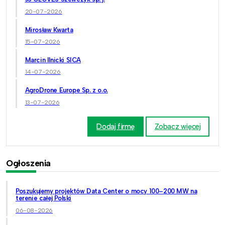
20-07-2026
Mirosław Kwarta
15-07-2026
Marcin Ilnicki SICA
14-07-2026
AgroDrone Europe Sp. z o.o.
13-07-2026
Dodaj firmę
Zobacz więcej
Ogłoszenia
Poszukujemy projektów Data Center o mocy 100–200 MW na
terenie całej Polski
06-08-2026