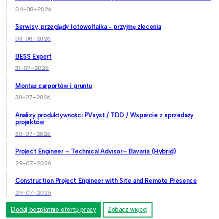
04-08-2026
Serwisy, przeglądy fotowoltaika - przyjmę zlecenia
03-08-2026
BESS Expert
31-07-2026
Montaż carportów i gruntu
30-07-2026
Analizy produktywności PVsyst / TDD / Wsparcie z sprzedaży
projektów
30-07-2026
Project Engineer – Technical Advisor– Bavaria (Hybrid)
29-07-2026
Construction Project Engineer with Site and Remote Presence
29-07-2026
Dodaj bezpłatnie ofertę pracy
Zobacz więcej