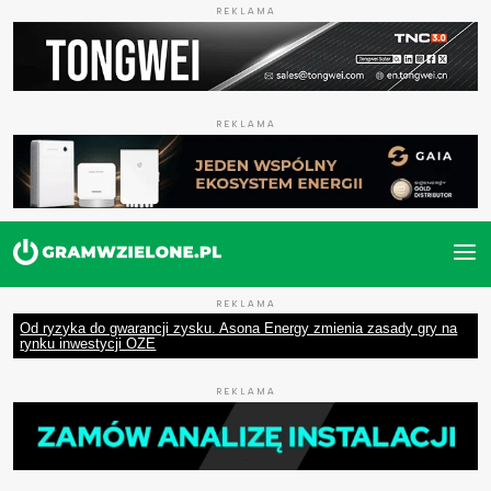
REKLAMA
REKLAMA
REKLAMA
Od ryzyka do gwarancji zysku. Asona Energy zmienia zasady gry na
rynku inwestycji OZE
REKLAMA