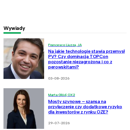
Wywiady
Francesco Liuzza, JA
Na jakie technologie stawia przemysł
PV? Czy dominacja TOPCon
pozostanie niezagrożona i co z
perowskitami?
03-08-2026
Marta Głód, OX2
Mosty szynowe – szansa na
przyłączenie czy dodatkowe ryzyko
dla inwestorów z rynku OZE?
29-07-2026