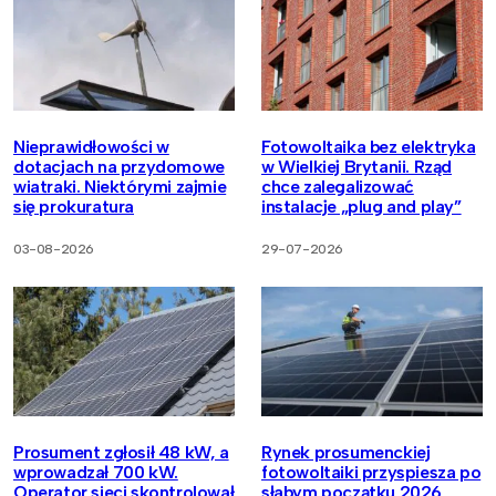
Nieprawidłowości w
Fotowoltaika bez elektryka
dotacjach na przydomowe
w Wielkiej Brytanii. Rząd
wiatraki. Niektórymi zajmie
chce zalegalizować
się prokuratura
instalacje „plug and play”
03-08-2026
29-07-2026
Prosument zgłosił 48 kW, a
Rynek prosumenckiej
wprowadzał 700 kW.
fotowoltaiki przyspiesza po
Operator sieci skontrolował
słabym początku 2026