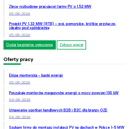
Zlecę rozbudowę pracującej farmy PV o 1,52 MW
05-08-2026
Projekt PV 1,33 MW (RTB) – woj. pomorskie, krótkie przyłącze,
idealny pod spółdzielnię
05-08-2026
Dodaj bezpłatne ogłoszenie
Zobacz więcej
Oferty pracy
Ekipa monterska - banki energii
05-08-2026
Poszukuję monterów magazynów energii o mocy powyżej 100 kW
04-08-2026
Umawianie spotkań handlowych B2B i B2C dla branży OZE
04-08-2026
Szukam firmy do montażu instalacji PV na dachach w Polsce 1-5 MW