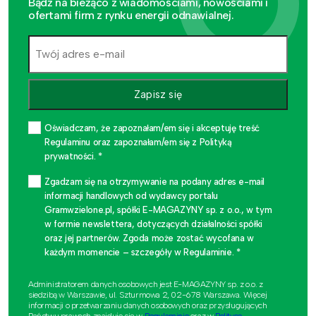
Bądź na bieżąco z wiadomościami, nowościami i
ofertami firm z rynku energii odnawialnej.
Zapisz się
Oświadczam, że zapoznałam/em się i akceptuję treść
Regulaminu oraz zapoznałam/em się z Polityką
prywatności. *
Zgadzam się na otrzymywanie na podany adres e-mail
informacji handlowych od wydawcy portalu
Gramwzielone.pl, spółki E-MAGAZYNY sp. z o.o., w tym
w formie newslettera, dotyczących działalności spółki
oraz jej partnerów. Zgoda może zostać wycofana w
każdym momencie – szczegóły w Regulaminie. *
Administratorem danych osobowych jest E-MAGAZYNY sp. z o.o. z
siedzibą w Warszawie, ul. Szturmowa 2, 02-678 Warszawa. Więcej
informacji o przetwarzaniu danych osobowych oraz przysługujących
Państwu prawach znajduje się w
Regulaminie
oraz w
Polityce