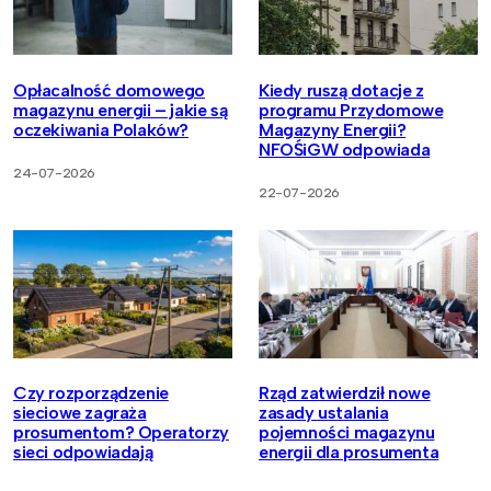
Opłacalność domowego
Kiedy ruszą dotacje z
magazynu energii – jakie są
programu Przydomowe
oczekiwania Polaków?
Magazyny Energii?
NFOŚiGW odpowiada
24-07-2026
22-07-2026
Czy rozporządzenie
Rząd zatwierdził nowe
sieciowe zagraża
zasady ustalania
prosumentom? Operatorzy
pojemności magazynu
sieci odpowiadają
energii dla prosumenta