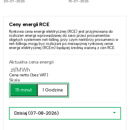
20-07-2026
15-07-2026
Ceny energii RCE
Rynkowa cena energii elektrycznej (RCE) jest przyjmowana do
rozliczeń energii wprowadzanej do sieci przez prosumentów
objętych systemem net-billing, przy czym niektórzy prosumenci w
net-billingu mogą być rozliczani po miesięcznej rynkowej cenie
energii elektrycznej (RCEm) będącej średnią ważoną z cen RCE.
Aktualna cena energii
zł/MWh
Cena netto (bez VAT)
Skala
15 minut
1 Godzina
Dzisiaj
(07-08-2026)