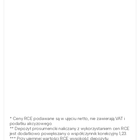
* Ceny RCE podawane są w ujęciu netto, nie zawierają VAT i
podatku akcyzowego.
** Depozyt prosumencki naliczany z wykorzystaniem cen RCE
jest dodatkowo powiększany o współczynnik korekcyjny 1,23.
*** Przy ujemnej wartości RCE wysokość depozytu