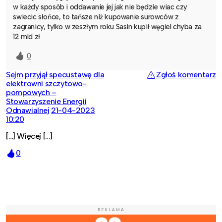
w każdy sposób i oddawanie jej jak nie będzie wiac czy
swiecic słońce, to tańsze niż kupowanie surowców z
zagranicy, tylko w zeszłym roku Sasin kupił węgiel chyba za
12 mld zł
0
Sejm przyjął specustawę dla
Zgłoś komentarz
elektrowni szczytowo-
pompowych –
Stowarzyszenie Energii
Odnawialnej
21-04-2023
10:20
[…] Więcej […]
0
REKLAMA