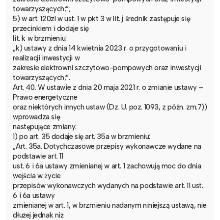
towarzyszących;”;
5) w art. 120zl w ust. 1 w pkt 3 w lit. j średnik zastępuje się
przecinkiem i dodaje się
lit. k w brzmieniu:
„k) ustawy z dnia 14 kwietnia 2023 r. o przygotowaniu i
realizacji inwestycji w
zakresie elektrowni szczytowo-pompowych oraz inwestycji
towarzyszących;”.
Art. 40. W ustawie z dnia 20 maja 2021 r. o zmianie ustawy –
Prawo energetyczne
oraz niektórych innych ustaw (Dz. U. poz. 1093, z późn. zm.7))
wprowadza się
następujące zmiany:
1) po art. 35 dodaje się art. 35a w brzmieniu:
„Art. 35a. Dotychczasowe przepisy wykonawcze wydane na
podstawie art. 11
ust. 6 i 6a ustawy zmienianej w art. 1 zachowują moc do dnia
wejścia w życie
przepisów wykonawczych wydanych na podstawie art. 11 ust.
6 i 6a ustawy
zmienianej w art. 1, w brzmieniu nadanym niniejszą ustawą, nie
dłużej jednak niż