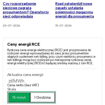
Czy rozporządzenie
Rząd zatwierdził nowe
sieciowe zagraża
zasady ustalania
prosumentom? Operatorzy
pojemności magazynu
sieci odpowiadają
energii dla prosumenta
20-07-2026
15-07-2026
Ceny energii RCE
Rynkowa cena energii elektrycznej (RCE) jest przyjmowana do
rozliczeń energii wprowadzanej do sieci przez prosumentów
objętych systemem net-billing, przy czym niektórzy prosumenci w
net-billingu mogą być rozliczani po miesięcznej rynkowej cenie
energii elektrycznej (RCEm) będącej średnią ważoną z cen RCE.
Aktualna cena energii
zł/MWh
Cena netto (bez VAT)
Skala
15 minut
1 Godzina