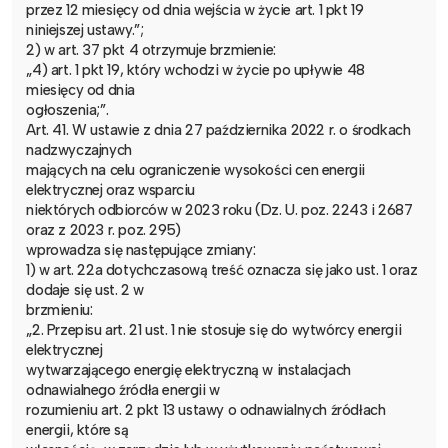
przez 12 miesięcy od dnia wejścia w życie art. 1 pkt 19
niniejszej ustawy.”;
2) w art. 37 pkt 4 otrzymuje brzmienie:
„4) art. 1 pkt 19, który wchodzi w życie po upływie 48
miesięcy od dnia
ogłoszenia;”.
Art. 41. W ustawie z dnia 27 października 2022 r. o środkach
nadzwyczajnych
mających na celu ograniczenie wysokości cen energii
elektrycznej oraz wsparciu
niektórych odbiorców w 2023 roku (Dz. U. poz. 2243 i 2687
oraz z 2023 r. poz. 295)
wprowadza się następujące zmiany:
1) w art. 22a dotychczasową treść oznacza się jako ust. 1 oraz
dodaje się ust. 2 w
brzmieniu:
„2. Przepisu art. 21 ust. 1 nie stosuje się do wytwórcy energii
elektrycznej
wytwarzającego energię elektryczną w instalacjach
odnawialnego źródła energii w
rozumieniu art. 2 pkt 13 ustawy o odnawialnych źródłach
energii, które są