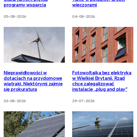
programy wsparcia
wieczorami
05-08-2026
04-08-2026
Nieprawidłowości w
Fotowoltaika bez elektryka
dotacjach na przydomowe
w Wielkiej Brytanii. Rząd
wiatraki. Niektórymi zajmie
chce zalegalizować
się prokuratura
instalacje „plug and play”
03-08-2026
29-07-2026