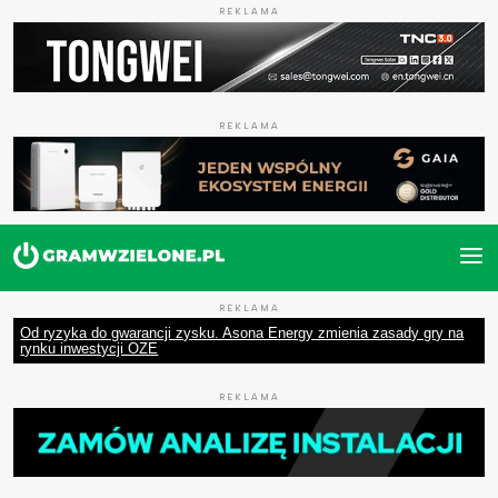
REKLAMA
REKLAMA
REKLAMA
Od ryzyka do gwarancji zysku. Asona Energy zmienia zasady gry na
rynku inwestycji OZE
REKLAMA