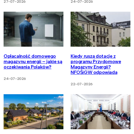
27-07-2026
24-07-2026
Opłacalność domowego
Kiedy ruszą dotacje z
magazynu energii – jakie są
programu Przydomowe
oczekiwania Polaków?
Magazyny Energii?
NFOŚiGW odpowiada
24-07-2026
22-07-2026