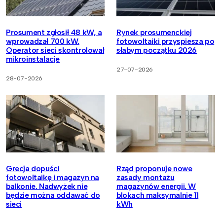
Prosument zgłosił 48 kW, a
Rynek prosumenckiej
wprowadzał 700 kW.
fotowoltaiki przyspiesza po
Operator sieci skontrolował
słabym początku 2026
mikroinstalacje
27-07-2026
28-07-2026
Grecja dopuści
Rząd proponuje nowe
fotowoltaikę i magazyn na
zasady montażu
balkonie. Nadwyżek nie
magazynów energii. W
będzie można oddawać do
blokach maksymalnie 11
sieci
kWh