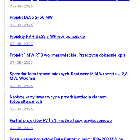
07-08-2026
Projekt BESS 2-50 MW
07-08-2026
Projekty PV + BESS z WP woj. pomorskie
07-08-2026
Projekt 1 MW RTB woj. mazowieckie. Przeczytaj dokładnie opis
07-08-2026
Sprzedaż farm fotowoltaicznych. Rentowność 14% rocznie – 2,6
MW, Wołomin
07-08-2026
Napiszę karty inwestycyjne przedsięwzięcia dla farm
fotowoltaicznych
07-08-2026
Portfel projektów PV | SN, krótkie trasy przyłączeniowe
07-08-2026
Poszukujemy projektów Data Center o mocy 100–200 MW na