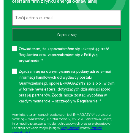
ofertami firm z rynku energii odnawialnej.
Zapisz się
Oświadczam, że zapoznałam/em się i akceptuję treść
Regulaminu oraz zapoznałam/em się z Polityką
prywatności. *
Zgadzam się na otrzymywanie na podany adres e-mail
informacji handlowych od wydawcy portalu
Gramwzielone.pl, spółki E-MAGAZYNY sp. z o.o., w tym
w formie newslettera, dotyczących działalności spółki
oraz jej partnerów. Zgoda może zostać wycofana w
każdym momencie – szczegóły w Regulaminie. *
Administratorem danych osobowych jest E-MAGAZYNY sp. z o.o. z
siedzibą w Warszawie, ul. Szturmowa 2, 02-678 Warszawa. Więcej
informacji o przetwarzaniu danych osobowych oraz przysługujących
Państwu prawach znajduje się w
Regulaminie
oraz w
Polityce
prywatności
.