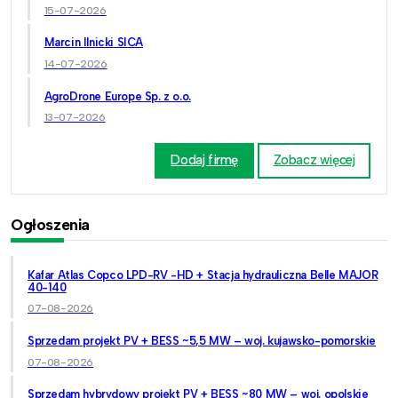
15-07-2026
Marcin Ilnicki SICA
14-07-2026
AgroDrone Europe Sp. z o.o.
13-07-2026
Dodaj firmę
Zobacz więcej
Ogłoszenia
Kafar Atlas Copco LPD-RV -HD + Stacja hydrauliczna Belle MAJOR
40-140
07-08-2026
Sprzedam projekt PV + BESS ~5,5 MW – woj. kujawsko-pomorskie
07-08-2026
Sprzedam hybrydowy projekt PV + BESS ~80 MW – woj. opolskie