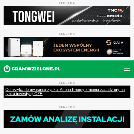
REKLAMA
REKLAMA
REKLAMA
Od ryzyka do gwarancji zysku. Asona Energy zmienia zasady gry na
rynku inwestycji OZE
REKLAMA