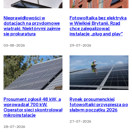
Nieprawidłowości w
Fotowoltaika bez elektryka
dotacjach na przydomowe
w Wielkiej Brytanii. Rząd
wiatraki. Niektórymi zajmie
chce zalegalizować
się prokuratura
instalacje „plug and play”
03-08-2026
29-07-2026
Prosument zgłosił 48 kW, a
Rynek prosumenckiej
wprowadzał 700 kW.
fotowoltaiki przyspiesza po
Operator sieci skontrolował
słabym początku 2026
mikroinstalacje
27-07-2026
28-07-2026