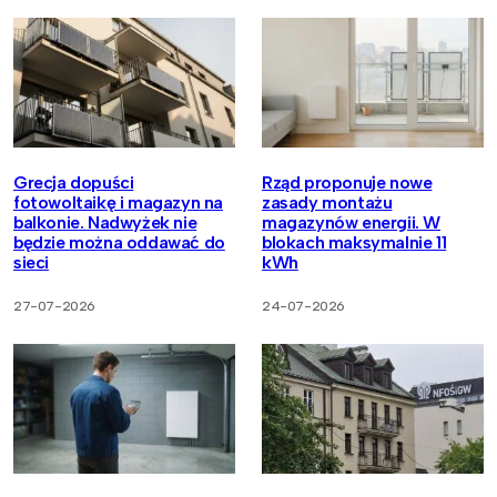
Grecja dopuści
Rząd proponuje nowe
fotowoltaikę i magazyn na
zasady montażu
balkonie. Nadwyżek nie
magazynów energii. W
będzie można oddawać do
blokach maksymalnie 11
sieci
kWh
27-07-2026
24-07-2026