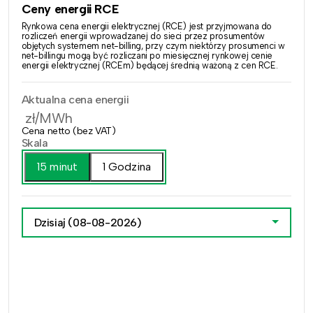
Ceny energii RCE
Rynkowa cena energii elektrycznej (RCE) jest przyjmowana do
rozliczeń energii wprowadzanej do sieci przez prosumentów
objętych systemem net-billing, przy czym niektórzy prosumenci w
net-billingu mogą być rozliczani po miesięcznej rynkowej cenie
energii elektrycznej (RCEm) będącej średnią ważoną z cen RCE.
Aktualna cena energii
zł/MWh
Cena netto (bez VAT)
Skala
15 minut
1 Godzina
Dzisiaj
(08-08-2026)