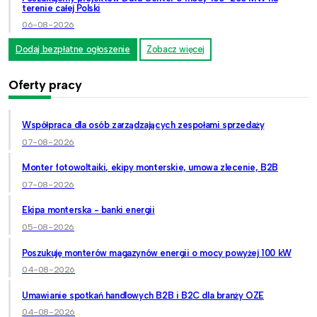
terenie całej Polski
06-08-2026
Dodaj bezpłatne ogłoszenie
Zobacz więcej
Oferty pracy
Współpraca dla osób zarządzających zespołami sprzedaży
07-08-2026
Monter fotowoltaiki, ekipy monterskie, umowa zlecenie, B2B
07-08-2026
Ekipa monterska - banki energii
05-08-2026
Poszukuję monterów magazynów energii o mocy powyżej 100 kW
04-08-2026
Umawianie spotkań handlowych B2B i B2C dla branży OZE
04-08-2026