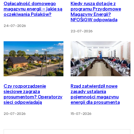
Opłacalność domowego
Kiedy ruszą dotacje z
magazynu energii – jakie są
programu Przydomowe
oczekiwania Polaków?
Magazyny Energii?
NFOŚiGW odpowiada
24-07-2026
22-07-2026
Czy rozporządzenie
Rząd zatwierdził nowe
sieciowe zagraża
zasady ustalania
prosumentom? Operatorzy
pojemności magazynu
sieci odpowiadają
energii dla prosumenta
20-07-2026
15-07-2026